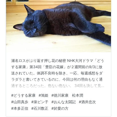
瀬名ロスがぶり返す押し花の秘密 NHK大河ドラマ「どう
する家康」第34回「豊臣の花嫁」が２週間前の9/3に放
送されていた。体調不良時を除き、一応、毎週感想をダ
ラダラと書いてきているのに、今回は何の理由もなく通
過するところだった。危ない危ない。 34回も決して見ど
ころが無かったわけではなく楽しんで見たのだが、この
#
どうする家康
#
旭姫
#
徳川家康 松本潤
ところのジャニーズ問題の方に気を取られていた
#
山田真歩
#
泉ピン子
#
おんな太閤記
#
酒井忠次
ら・・・今作は、ガッツリとジャニーズ大河だ。9/15発
#
本多正信
#
石川数正
#
於愛の方
表の新キャストにもジャニーズタレントがいる。とはい
え、主役を挿げ替える訳にも行かないから、今年はこの