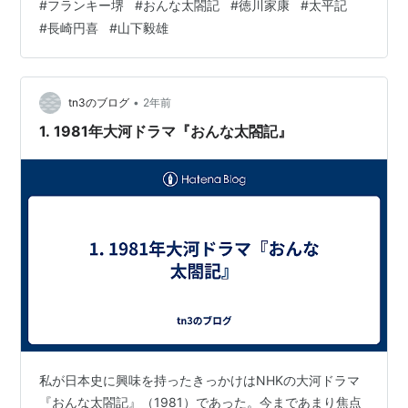
#
フランキー堺
#
おんな太閤記
#
徳川家康
#
太平記
夫副田甚兵衛（せんだみつお）と別れさせられて政略結
#
長崎円喜
#
山下毅雄
婚をさせられるあさひ（泉ピン子）に対しても『おんな
太閤記』の家康は優しく接していたことが印象的であっ
た。 家康を演じたフランキー堺（1929-1996）は朝日放
送のクイズ番組『霊感ヤマカン第六感』（1974-1984）
•
tn3のブログ
2年前
*1の司会者をやっているコメ…
1. 1981年大河ドラマ『おんな太閤記』
私が日本史に興味を持ったきっかけはNHKの大河ドラマ
『おんな太閤記』（1981）であった。今まであまり焦点