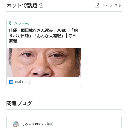
ネットで話題
もっと見る
ではなく女性の目線でとらえ直したことで、従来の大河
ドラマとは一線を画す作品とな…
6
ブックマーク
俳優・西田敏行さん死去 76歳 「釣
りバカ日誌」「おんな太閤記」 | 毎日
新聞
mainichi.jp
関連ブログ
•
くるみDiary
2年前