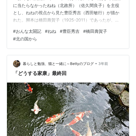
に当たらなかったねね（北政所）（佐久間良子）を主役
とし、ねねの視点から見た豊臣秀吉（西田敏行）が描か
れた。脚本は橋田壽賀子（1925-2011）であったが、主
役の佐久間、西田以外、後年の『渡る世間は鬼ばかり』
#
おんな太閤記
#
ねね
#
豊臣秀吉
#
橋田壽賀子
（1990-2011）メンバーが総出演という感じであった。
#
北の国から
ねねや秀吉の母なか（大政所）（赤木春恵）は男性が戦
を引き起こす中、平和を願い、苦労するのはいつも女性
という視点で作品が描かれていたと思う。坂田晃一のテ
ーマ音楽も『おしん』（1983-1984）同様の苦労を感じ
•
暮らしと勉強、猫と一緒に～Bettyのブログ
3年前
させる良い曲であった…
「どうする家康」最終回