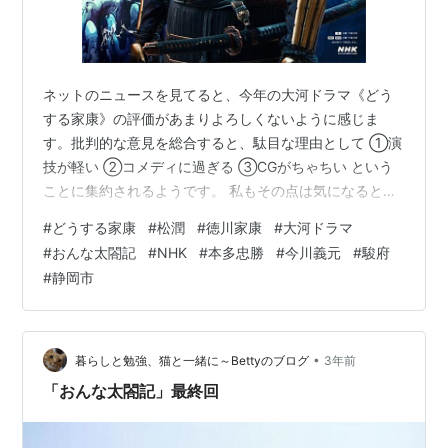
ネットのニュースを見てると、今年の大河ドラマ《どう
する家康》の評価があまりよろしくないように感じま
す。批判的な意見を総合すると、駄目な理由として ①演
技が軽い ②コメディに過ぎる ③CGがちゃちい という
ことに集約されるようです。 私もその点は気になるとこ
ろではあります。ただ、案外評価している部分もあるの
#
どうする家康
#
松潤
#
徳川家康
#
大河ドラマ
で、今回はそのお話をしようと思います。評価している
#
おんな太閤記
#
NHK
#
本多忠勝
#
今川義元
#
駿府
点は以下の通りです。 ①桶狭間の後、家康が三河で独立
#
静岡市
するまでを時間をかけて表現していること。 今までの大
河ではこの辺りを、たぶん時間の関係でしょうが、かな
り端折った感じでやってました。 でも実際は大樹寺の先
祖の墓の前で切腹しようとしたとか、それ…
•
暮らしと勉強、猫と一緒に～Bettyのブログ
3年前
「おんな太閤記」最終回