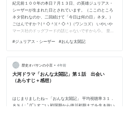
紀元前１００年の本日７月１３日、の英雄ジュリアス・
シーザーが生まれた日とされています。（ここのところ
ネタ切れなのか、二回続けて「今日は何の日」ネタ。）
ごはんですか？(＾◇＾)(＾◇＾)（ワンコズ） いやいや
マース社のドッグフードの話じゃないですから💦。 皇帝
を表すドイツ語の「カイザー」や、ロシア語の「ツアー
#
ジュリアス・シーザー
#
おんな太閤記
リー」の語源であり７月を表す「ジュライ（July)」の語
源でもある方です。 ちなみに８月「オクトーバー
（october)」は彼の後継者のオクタビアヌスが語源で
•
す。 猫のマオが稀代の英雄ナポレオンだったり、シーザ
歴史オバサンの小言
4年前
ーだったりしたら、というパロディ記事を書いたことも
大河ドラマ「おんな太閤記」第１話 出会い
ありますね。 mishabln…
（あらすじ＋感想）