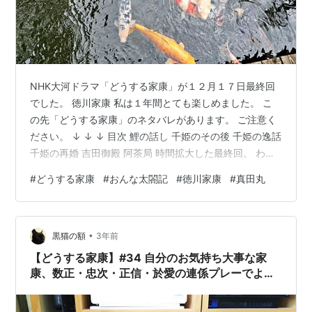
NHK大河ドラマ「どうする家康」が１２月１７日最終回
でした。 徳川家康 私は１年間とても楽しめました。 こ
の先「どうする家康」のネタバレがあります。 ご注意く
ださい。 ↓ ↓ ↓ 目次 鯉の話し 千姫のその後 千姫の逸話
千姫の再婚 吉田御殿 阿茶局 時間拡大した最終回。 わざ
わざ時間拡大しなくてもよかったのではないでしょう
#
どうする家康
#
おんな太閤記
#
徳川家康
#
真田丸
か。 真田幸村の活躍、北川景子さん演じる淀殿の壮絶な
最期、そして小栗旬さん演じる南光坊天海が家康の武勇
伝を編纂し、寺島しのぶさん演じる春日局が竹千代に
•
「神の君」の素晴らしさを語る…それで終了で十分満足
黒猫の額
3年前
でしたけど。 最後の最後、ほんの数秒でしたが、家康と
【どうする家康】#34 自分のお気持ち大事な家
築山殿が語らう遠くに、…
康、数正・忠次・正信・於愛の連係プレーでよう
やく上洛へ