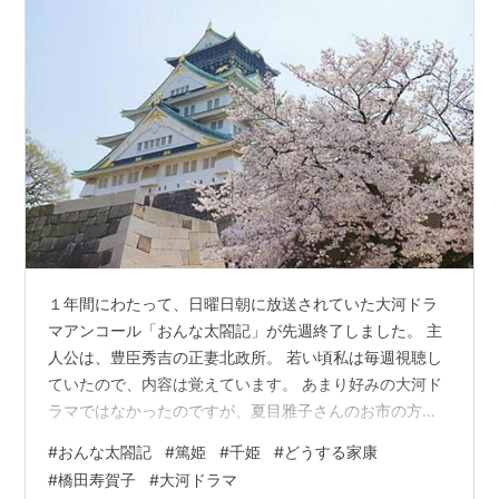
１年間にわたって、日曜日朝に放送されていた大河ドラ
マアンコール「おんな太閤記」が先週終了しました。 主
人公は、豊臣秀吉の正妻北政所。 若い頃私は毎週視聴し
ていたので、内容は覚えています。 あまり好みの大河ド
ラマではなかったのですが、夏目雅子さんのお市の方と
池上季実子さんの淀殿が好きでした。 リンク 目次 二条
#
おんな太閤記
#
篤姫
#
千姫
#
どうする家康
城会見 大坂冬の陣と夏の陣 淀殿の台詞、橋田寿賀子脚本
#
橋田寿賀子
#
大河ドラマ
千姫 二条城会見 「おんな太閤記」最終回は、慶長１６