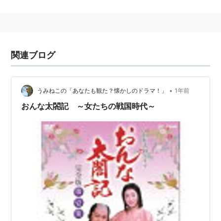
豊臣秀吉の正室・ねねを軸に女性の立場から見た戦国時
代と秀吉像を描いている。
1981年・大河ドラマ
関連ブログ
出演
ねね＝佐久間良子
豊臣秀吉＝西田敏行
•
うみねこの「あなたも観た？懐かしのドラマ！」
1年前
おんな太閤記 ～女たちの戦国時代～
他＝赤木春恵、長山藍子、中村雅俊、泉ピン子、浅茅陽
子、尾藤イサオ、藤岡弘、滝田栄、音無美紀子、前田
吟、宅麻伸、ガッツ石松、木原光知子、東てる美、津島
恵子、夏目雅子、池上季実子、フランキー堺
2009年・テレビ東京大型時代劇
出演
ねね＝仲間由紀恵
豊臣秀吉＝市川亀治郎