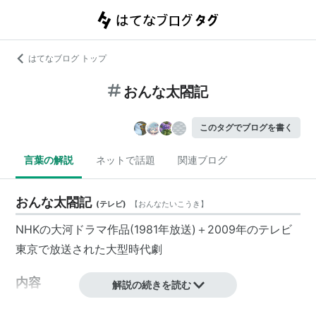
はてなブログ トップ
おんな太閤記
このタグでブログを書く
言葉の解説
ネットで話題
関連ブログ
おんな太閤記
(
テレビ
)
【
おんなたいこうき
】
NHKの大河ドラマ作品(1981年放送)＋2009年のテレビ
東京で放送された大型時代劇
内容
解説の続きを読む
橋田壽賀子のオリジナルの作品。