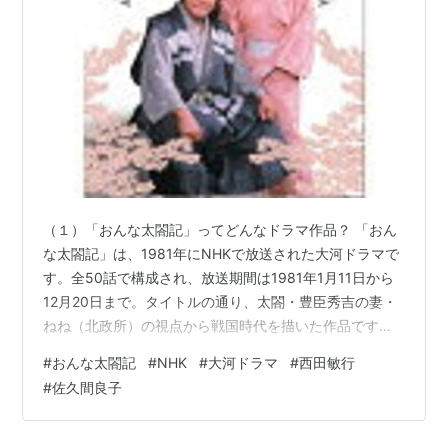
他＝村上弘明、田畑智子、横山めぐみ、高岡早紀、吹石
一恵、星野真里、原田泰造、福士誠治、中村俊介、柴俊
夫、渡辺哲、浜田岳、山崎銀之丞、十朱幸代、高橋英樹
（１）「おんな太閤記」ってどんなドラマ作品？ 「おん
な太閤記」は、1981年にNHKで放送された大河ドラマで
す。全50話で構成され、放送期間は1981年1月11日から
12月20日まで。タイトルの通り、太閤・豊臣秀吉の妻・
ねね（北政所）の視点から戦国時代を描いた作品です。
このドラマの最大の見どころは、戦国乱世という荒波を
#
おんな太閤記
#
NHK
#
大河ドラマ
#
西田敏行
生き抜いた女性たちの強さや葛藤を、丁寧に描写してい
#
佐久間良子
る点にあります。ねね役を演じた佐久間良子さんの力強
くも温かみのある演技が物語に深みを与え、視聴者の共
感を呼びました。戦国時代の権力闘争を、男たちの視点