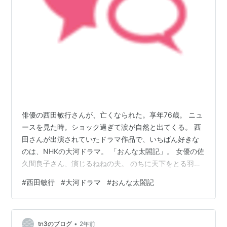
俳優の西田敏行さんが、亡くなられた。享年76歳。 ニュ
ースを見た時。ショック過ぎて涙が自然と出てくる。 西
田さんが出演されていたドラマ作品で、いちばん好きな
のは、NHKの大河ドラマ。 「おんな太閤記」。 女優の佐
久間良子さん、演じるねねの夫。 のちに天下をとる羽柴
秀吉(豊臣秀吉)を、西田敏行さんが。脚本は、大河ドラマ
#
西田敏行
#
大河ドラマ
#
おんな太閤記
は、初めての脚本となった故橋田壽賀子さん。 飄々と演
じていらっしゃるようで、実は細かな動作まで。気を配
って演じておられた。 当時、まだ小学校の高学年くらい
•
だったかと思う。 家族で、その頃。良くNHKの大河ドラ
tn3のブログ
2年前