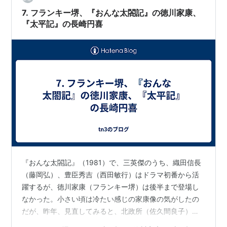
マ。観ていたんです。 今のように、華やかじゃあないで
7. フランキー堺、『おんな太閤記』の徳川家康、
すが、歴史に忠実で。 …
『太平記』の長崎円喜
『おんな太閤記』（1981）で、三英傑のうち、織田信長
（藤岡弘）、豊臣秀吉（西田敏行）はドラマ初番から活
躍するが、徳川家康（フランキー堺）は後半まで登場し
なかった。小さい頃は冷たい感じの家康像の気がしたの
だが、昨年、見直してみると、北政所（佐久間良子）を
立てる器量の大きい武将として描かれていた。無理やり