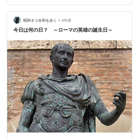
（１６１１）年３月２８日から始まります。 ４１２年前
の今日です。 京都二条城にて、秀吉の長男豊臣秀頼が、
後陽成（ごようぜい）天皇の攘夷に関連して上洛した家
•
昭和ネコ令和を歩く
4年前
康に会うのです。 いわゆる二…
今日は何の日？ ～ローマの英雄の誕生日～