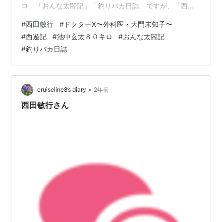
ロ」「おんな太閤記」「釣りバカ日誌」ですが、「西遊
記」は西田さんが名前を知られるようになったくらいの
#
西田敏行
#
ドクターX〜外科医・大門未知子〜
頃だったんじゃないかと記憶しています。猪八戒ってこ
#
西遊記
#
池中玄太８０キロ
#
おんな太閤記
んな感じなのかなと思いユニークな役でした、ゴダイゴ
#
釣りバカ日誌
の主題歌も印象的でした。 「池中玄太８０キロ」は再婚
相手の連れ子３人がなかなかなつかなくて最初の頃は見
ていてつらいなって思った事があります。私はその娘の
世代なんですが、あそこまで反抗的にならなくてもと…
•
cruiseline8’s diary
2年前
西田敏行さん