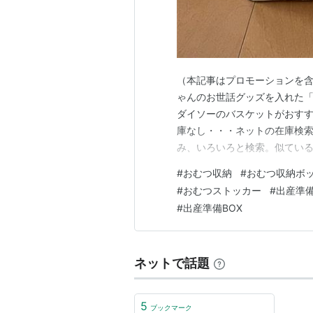
（本記事はプロモーションを含
ゃんのお世話グッズを入れた「
ダイソーのバスケットがおすす
庫なし・・・ネットの在庫検索
み、いろいろと検索。似ている
うわけで。 購入♪ サイズ感も
#
おむつ収納
#
おむつ収納ボ
トリーで全商品P5倍 [幅38c
#
おむつストッカー
#
出産準
れ 布 折りたたみ か…
#
出産準備BOX
ネットで話題
5
ブックマーク