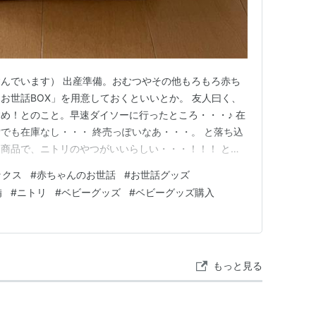
んでいます） 出産準備。おむつやその他もろもろ赤ち
お世話BOX」を用意しておくといいとか。 友人曰く、
め！とのこと。早速ダイソーに行ったところ・・・♪ 在
でも在庫なし・・・ 終売っぽいなあ・・・。 と落ち込
商品で、ニトリのやつがいいらしい・・・！！！ とい
良い感じです(^^)☆ 楽天市場だとここから買えます♪エン
ックス
#
赤ちゃんのお世話
#
お世話グッズ
m] バスケット ポッシュ2 レギュラー 収納ボックス おしゃ
備
#
ニトリ
#
ベビーグッズ
#
ベビーグッズ購入
もっと見る