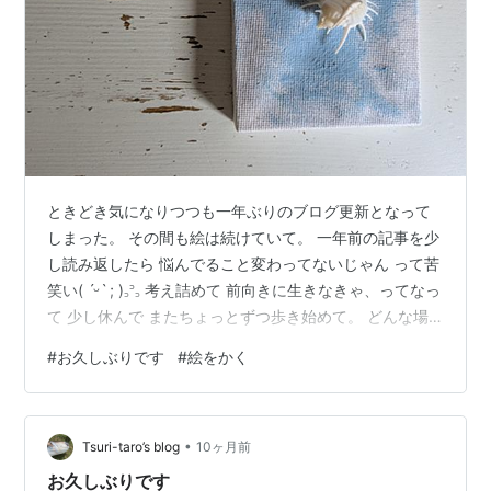
ときどき気になりつつも一年ぶりのブログ更新となって
しまった。 その間も絵は続けていて。 一年前の記事を少
し読み返したら 悩んでること変わってないじゃん って苦
笑い( ˊᵕˋ ; )꜆꜄꜆ 考え詰めて 前向きに生きなきゃ、ってなっ
て 少し休んで またちょっとずつ歩き始めて。 どんな場
所ででも かくことは続けていたいな。 書くと描く。
#
お久しぶりです
#
絵をかく
•
Tsuri-taro’s blog
10ヶ月前
お久しぶりです