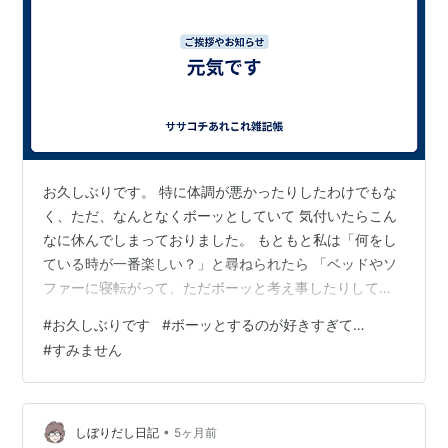
お久しぶりです。 特に体調が悪かったりしたわけでもな
く、ただ、なんとなくボーッとしていて 気付いたらこん
なに休んでしまっておりました。 もともと私は「何をし
ている時が一番楽しい？」と尋ねられたら 「ベッドやソ
ファーに寝転がって、ただボーッと考え事したりしてる
時」という 人間でして、実は前世はナマケモノだったん
#
お久しぶりです
#
ボーッとするのが好きすぎて…
じゃないかと思ったり（笑） もし、私の前世が本当にナ
#
すみません
マケモノだったなら、仲間であるオオアリクイに強く 惹
かれるのも当然だわー、なんて腑に落ちたりするので
す。 もしもご心配おかけしてしまっていたら申し訳あり
ません。 家族も皆元気です。 さっき「なんとなくボーッ
•
しぼりだし日記
5ヶ月前