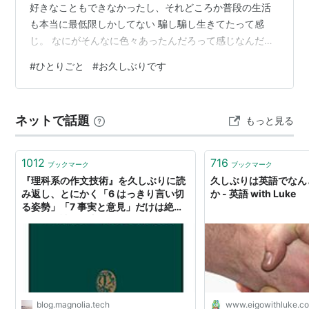
好きなこともできなかったし、それどころか普段の生活
も本当に最低限しかしてない 騙し騙し生きてたって感
じ。 なにがそんなに色々あったんだろって感じなんだけ
ど 結果的に少し前向きな結果になったからよかったのか
#
ひとりごと
#
お久しぶりです
な…？ 今後の仕事のこととか、色々書きたいことはある
んだけど とりあえず生きてるし、このブログもやめる気
ないよ！ってことを書いておきたくて さあて、今からパ
ネットで話題
もっと見る
ート行ってこようね… こんな不安定な状況でよく続けて
るよなあって我ながら思う。 急に家庭の事情で遅刻しま
す！とか多くなったもんな… き…
1012
716
ブックマーク
ブックマーク
『理科系の作文技術』を久しぶりに読
久しぶりは英語でなん
み返し、とにかく「6 はっきり言い切
か - 英語 with Luke
る姿勢」「7 事実と意見」だけは絶対
にみんな読んだ方がよい、と思った -
Magnolia Tech
blog.magnolia.tech
www.eigowithluke.c