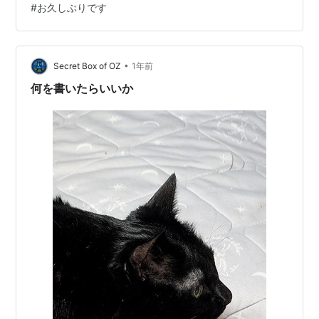
#
お久しぶりです
始するのは 随分先になりそうで。 とりあえず開設はした
ので 一応載せときますね。 note.com 興味がある方は更
新をどうか気長に待っていてほしいです（懇願） . . . . 最
後に最近ハマっているyoutubeトークでもしと…
•
Secret Box of OZ
1年前
何を書いたらいいか