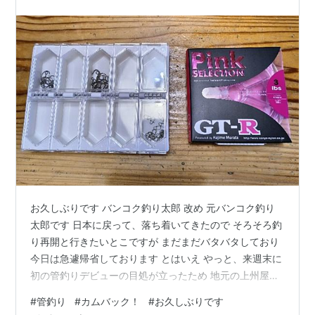
お久しぶりです バンコク釣り太郎 改め 元バンコク釣り
太郎です 日本に戻って、落ち着いてきたので そろそろ釣
り再開と行きたいとこですが まだまだバタバタしており
今日は急遽帰省しております とはいえ やっと、来週末に
初の管釣りデビューの目処が立ったため 地元の上州屋に
てトラウト用品を物色 フックとラインとスナップを購入
#
管釣り
#
カムバック！
#
お久しぶりです
しました 中学生の時は上州屋だったのに グループからは