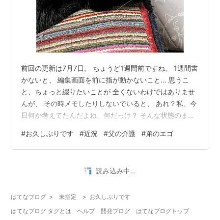
前回の更新は7月7日。 ちょうど1週間前ですね。 1週間書
かないと、 編集画面を前に指が動かないこと… 思うこ
と、ちょっと綴りたいことが 全くないわけではありませ
んが、 その時メモしたりしないでいると、 あれ？私、今
日何か考えてたんだよね、何だっけ？ そんな状態のま
ま、日々流れて行っちゃうんです。 なんか早くボケてし
#
お久しぶりです
#
近況
#
父の介護
#
弟のエゴ
まいそう… 大丈夫か？とちょっと不安になる私です。 考
えるネコ…何を想う？ ボケと言えば自宅介護中の父です
が、 最近薬の処方が変わり、饒舌になりましたが、 言葉
読み込み中…
はますます意味をなさなくなってきていて、 特に饒舌な
時に話す言葉のほとんどが…私には理解できません。 こ
はてなブログ
>
未指定
>
お久しぶりです
ちらが話すことにつ…
はてなブログ タグとは
ヘルプ
開発ブログ
はてなブログトップ