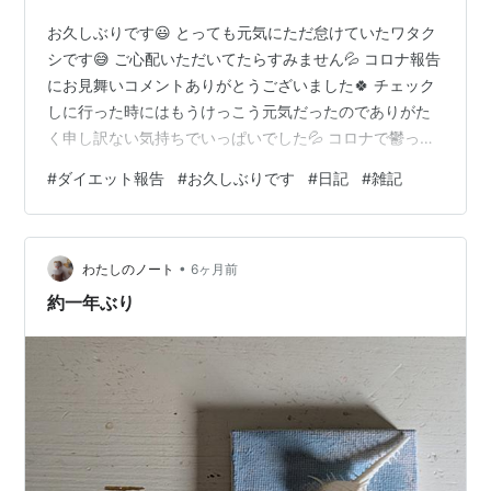
お久しぶりです😃 とっても元気にただ怠けていたワタク
シです😅 ご心配いただいてたらすみません💦 コロナ報告
にお見舞いコメントありがとうございました🍀 チェック
しに行った時にはもうけっこう元気だったのでありがた
く申し訳ない気持ちでいっぱいでした💦 コロナで鬱っぽ
くなっていたのは本当なのですが、回復は思ったよりは
#
ダイエット報告
#
お久しぶりです
#
日記
#
雑記
すぐでした。 というか、熱もマックス38程度だったので
大したことはなく…。 食あたりみたいな症状と身体の一
部が炎症(多分)起こしたのかなあ？と鬱っぽい倦怠感とい
•
う感じで。 腕が痛いことは痛かったのでブログは休んで
わたしのノート
6ヶ月前
いたのですが、一回良くなった気がして皆さんの記事だ
約一年ぶり
け読みにいこうと思ったら、1…