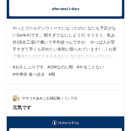
やっとゴールデンウィークになったのに なにも予定がな
いSerikA')です… 暇すぎてなにしよう🤦‍♀️ そうそう、私お
外(現在工場)で働いて半年経つんですが、 やっぱ人が苦
手すぎて早くも辞めたい衝動に駆られています( ; ; ) お家
で働きたいけどスキルもないしなにがしたいっていうの
もなく… 私にはなにが向いているのでしょう？もはやわ
#
お久しぶりです
#
GWなのに暇
#
やることない
からぬw アクセサリーで生きてこうと思ったけど 全くと
#
中華街 食べ歩き
#
暇
言って見向きもされず…心が折れてやめました😅 材料費
がかかる上に売れないとなるとね…😭 でも自分で何かし
たいことには変わりなく、毎日お家起業について調べて
ますw 中華街行きたいな。
•
ササコチあれこれ雑記帳
5ヶ月前
元気です