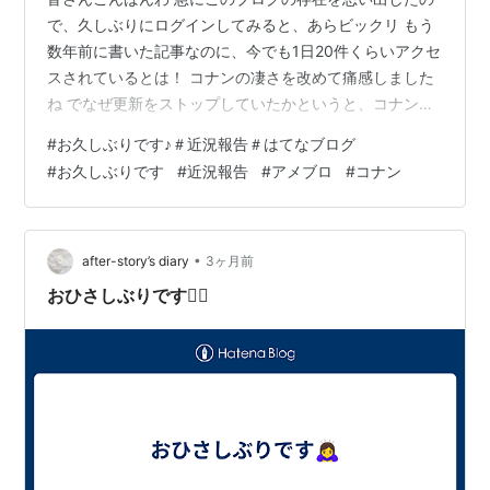
で、久しぶりにログインしてみると、あらビックリ もう
数年前に書いた記事なのに、今でも1日20件くらいアクセ
スされているとは！ コナンの凄さを改めて痛感しました
ね でなぜ更新をストップしていたかというと、コナンへ
の興味が以前程なくなってしまったことと、健康面で
#
お久しぶりです♪＃近況報告＃はてなブログ
色々大変だったからですかね 最近余裕が出てきたのでブ
#
お久しぶりです
#
近況報告
#
アメブロ
#
コナン
ログを再開しようと思います なのですが、アメブロの方
で投稿することが増えるかと思います コナンに関係ない
記事が多いですが、もし良ければ見てくれると嬉しいで
す 無理にとはいいません 結構好き放題書いていますので
•
after-story’s diary
3ヶ月前
笑 ameblo.jp ではま…
おひさしぶりです🙇‍♀️