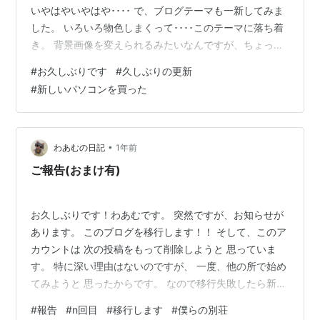
いやはやいやはや････ で、ブログテーマも一新してみま
した。 いろいろ物色しまくって････このテーマに落ち着
き。 背景画像を変えられるみたいなんですが、ちょっと
ブロガーブランクが長すぎてて、色々勉強しなおしで
#
お久しぶりです
#
久しぶりの更新
す。 それはそうと、今まで何してたん？ ってのを聞きた
#
新しいパソコンを買った
い！って人が多いかもしれないので、色々書きますね
ぇ･･･ まず、一番最近の事ですが、なななななな････何
と！！ 新しいパソコンを買いました！！ ええ、もう。
ｈｐのオムニブックとかいうヤツなんですよ。 説明する
•
わあむの日記
1年前
の面倒くさいの…
ご報告(おまけ有)
お久しぶりです！わあむです。 突然ですが、お知らせが
あります。 このブログを移行します！！ そして、このア
カウントは 次の投稿をもって削除しようと 思っていま
す。 特に深い理由はないのですが、 一度、他の所で始め
てみようと 思ったからです。 なので移行失敗したら新し
い垢で戻ってくるかもしれません、、 その時はまた気軽
#
報告
#
n回目
#
移行します
#
僕らの別荘
に読んでもらうと 大変助かります笑 とはいえブログを開