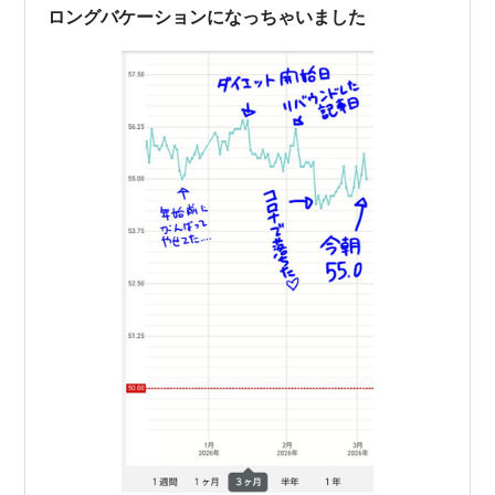
としていた」と書きましたが、しい…
ロングバケーションになっちゃいました