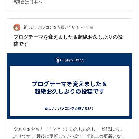
#
舞台は日本へ
離脱していたり バス釣りコーナーのエリア面積が半分以
下になっていたり 時代の流れを感じましたな しかし、ト
ラウトってのは 何でもかんでも小さいね ラインなんて
3lbだせ？！ タイでやってたエビより細い ともあれ、初
•
新しい、パソコンを☆買いたい！
1年前
めての釣りは…
ブログテーマを変えました＆超絶お久しぶりの投
稿です
やぁやぁやぁ！（＾ｖ＾；）お久しお久し！ 超絶お久し
ぶりです！ 最後に更新してから約1年半以上の更新とな！