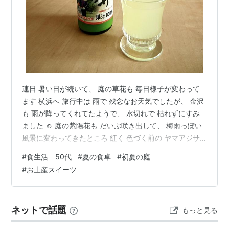
連日 暑い日が続いて、 庭の草花も 毎日様子が変わって
ます 横浜へ 旅行中は 雨で 残念なお天気でしたが、 金沢
も 雨が降ってくれてたようで、 水切れで 枯れずにすみ
ました ☺️ 庭の紫陽花も だいぶ咲き出して、 梅雨っぽい
風景に変わってきたところ 紅く 色づく前の ヤマアジサ
イ ‘ 紅 ’ こっちは、‘ ダンスパーティー ’ ピンクアナベル
#
食生活 50代
#
夏の食卓
#
初夏の庭
は、 薄いグリーンから ピンクに 日に日に 色づき始めて
#
お土産スイーツ
ます なんだか 美味しそうな色合いです＾＾ ・ ・ ・ 最近
の食卓は、特に変わらず・・ 朝は、ごはんとおみそ汁に
納豆か 卵 お昼は、ほぼ 前の晩の残りを 一人で 好きな時
ネットで話題
もっと見る
間に・・ 夜は、お肉や お…