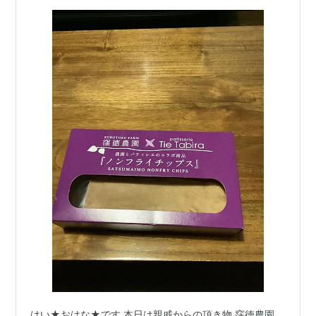
はい★おはな★です 本日は親戚からの頂き物 窪徳農園