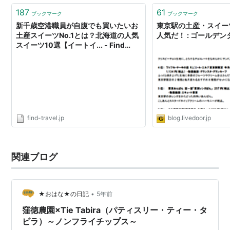
187
61
ブックマーク
ブックマーク
新千歳空港職員が自腹でも買いたいお
東京駅の土産・スイー
土産スイーツNo.1とは？北海道の人気
人気だ！ : ゴールデ
スイーツ10選【イートイ... - Find
Travel
find-travel.jp
blog.livedoor.jp
関連ブログ
•
★おはな★の日記
5年前
窪徳農園×Tie Tabira（パティスリー・ティー・タ
ビラ）～ノンフライチップス～