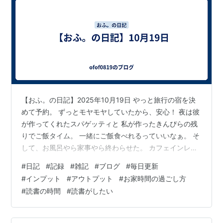
【おふ。の日記】2025年10月19日 やっと旅行の宿を決
めて予約。 ずっとモヤモヤしていたから、安心！ 夜は彼
が作ってくれたスパゲッティと 私が作ったきんぴらの残
りでご飯タイム。 一緒にご飯食べれるっていいなぁ。 そ
して、お風呂やら家事やら終わらせた。 カフェインレス
コーヒーでカフェラテを作り、 プリッツとカフェラテで
#
日記
#
記録
#
雑記
#
ブログ
#
毎日更新
ゆったり時間。 読書の話に変わるけれど、 最近は読める
#
インプット
#
アウトプット
#
お家時間の過ごし方
量が本当に減ったなぁ。 だからこそ、1ページでもいいか
#
読書の時間
#
読書がしたい
らと 毎日繰り返し本を開くようにしている。 読み始める
までのハードルは高いけど、 読み始めるとやっぱり良か
ったってなるの。 まるでお風呂みたいだなぁ。 今日もお