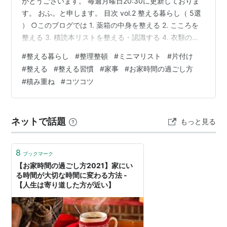
がとうございます。 毎週月曜日20:30に更新しておりま
す。 おふ。と申します。 目次 vol.2 整える暮らし（ 5選
） ○このブログでは 1. 薬箱の中身を整える 2. こころを
整える 3. 積読本リストを整える・認識する 4. 衣類の点
検・断捨離 5. 電子機器の充電 まとめ ○このブログでは
#
整える暮らし
#
整理整頓
#
ミニマリスト
#
片付け
「vol.2 整える暮らし（ 5選 ）」についてご紹介していき
#
整える
#
整える習慣
#
家事
#
お家時間の過ごし方
ます。 前回の「vol.1 整える暮らし（ 5選 ）」はこちら↓
#
積み重ね
#
コツコツ
ofof0819.hatenablog.jp 1. 薬箱の中身を整える 薬箱：
before 薬箱：afte…
ネットで話題
もっと見る
8
ブックマーク
【お家時間の過ごし方2021】家にい
る時間が大切な時間に変わる方法 -
【人生は寄り道した方が近い】