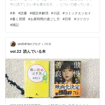
中に読了したい本を書き出す。」 について綴っていきま
す。 ofof0819.hatenablog.jp 趣味の一つに読書がありま
#
本
#
読書
#
積読本解消
#
小説
#
コミックエッセイ
す。 今年の一月に本と出会い、 そこから毎日本を読んで
#
書く習慣
#
お家時間の過ごし方
#
日常
#
コツコツ
います。 ”（ 本は ）沢山読むからいい！” というわけで
#
雑記
はないのは知っています。 ですが、沢山の本に触れない
と 知れない・考えないことって 沢山ありませんか？ だ
から私はこれからも 本をたっぷりと読んで…
•
ofof0819のブログ
2年前
vol.22 読んでいる本