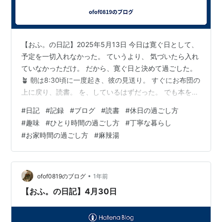
【おふ。の日記】2025年5月13日 今日は寛ぐ日として、
予定を一切入れなかった。 ていうより、 気づいたら入れ
ていなかっただけ。 だから、寛ぐ日と決めて過ごした。
🪴 朝は8:30頃に一度起き、彼の見送り。 すぐにお布団の
上に戻り、読書。 を、しているはずだった。 でも本を読
んでいたら眠くなり、 次に目を覚ましたのは、 12:00過
#
日記
#
記録
#
ブログ
#
読書
#
休日の過ごし方
ぎだった。 「いくらなんでも寝過ぎでしょう、」 と、ひ
#
趣味
#
ひとり時間の過ごし方
#
丁寧な暮らし
とり苦笑。 その後は、 「本の読める店（fuzkueフヅク
#
お家時間の過ごし方
#
麻辣湯
エ）」 に行きたくて大分悩んだ。 積読本がありすぎるか
らだ。 でもチャッピー（chat gpt） に相談したら、 遠
回しに”お金がないなら やめなよ”と…
•
ofof0819のブログ
1年前
【おふ。の日記】4月30日