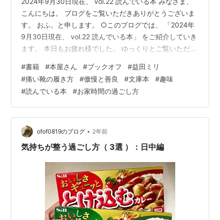
2024年9月30日現在、 vol.22 読んでいる本 みなさま、
こんにちは。 ブログをご覧いただきありがとうございま
す。 おふ。と申します。 ○このブログでは、 「2024年
9月30日現在、 vol.22 読んでいる本」 をご紹介していき
ます。 本日もお疲れ様でした。 ゆっくりとご覧いただけ
たら嬉しいです！🌿 1. 痛い靴のはき方（ 益田 ミリ／著
#
書籍
#
本屋さん
#
ブックオフ
#
益田ミリ
） 2. 傲慢と善良 （ 辻村 深月／著 ） 1. 痛い靴のはき方
#
痛い靴の履き方
#
傲慢と善良
#
文庫本
#
趣味
（ 益田 ミリ／著 ） 本のタイトル：痛い靴のはき方 著
#
読んでいる本
#
お家時間の過ごし方
者：益田 ミリ 出版社：幻冬舎 価格：（ 文庫本 ）¥506
入手先：ブックオフ この本を選んだ理由： ☑️益田ミリさ
んの作…
•
ofof0819のブログ
2年前
気持ちが整う過ごし方（ 3選 ）：日中編