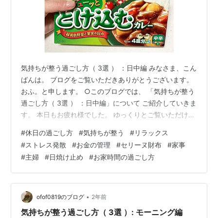
気持ちが整う過ごし方（ 3選 ） ：日中編 みなさま、こん
ばんは。 ブログをご覧いただきありがとうございます。
おふ。と申します。 ○このブログでは、 「気持ちが整う
過ごし方（ 3選 ） ：日中編」について ご紹介していきま
す。 本日もお疲れ様でした。 ゆっくりとご覧いただけた
ら嬉しいです。☀️📚” ｛ 目次 ｝ 1. お気に入りの日焼け止
#
休日の過ごし方
#
気持ちが整う
#
リラックス
めをつける 2. 収支の把握（ お金の管理 ） 3. 溜まってい
#
ストレス発散
#
お金の管理
#
セリーヌ財布
#
家事
る家事を片付ける 1. お気に入りの日焼け止めをつける ☑️
#
主婦
#
日焼け止め
#
お家時間の過ごし方
日焼け止めは一年中大切ですが、 つい面倒になりがち！
☑️でも、お気に入りの日焼け止めなら 意識的に使用でき
るので しっかりお金をかけ…
•
ofof0819のブログ
2年前
気持ちが整う過ごし方（ 3選 ）: モーニング編