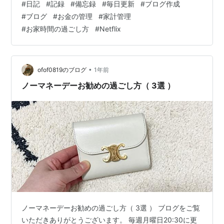
#
日記
#
記録
#
備忘録
#
毎日更新
#
ブログ作成
校で、 いつかさつまいも掘りをして その後学年全体で
#
ブログ
#
お金の管理
#
家計管理
サツマイモパーティーをした。 その時に自分のチームが
#
お家時間の過ごし方
#
Netflix
何を作ったのかは思い出せない。 だけどこれだけは覚え
ている。 スイートポテトを作っているチームがあり、 そ
の頃から、 「やけにスイートポテトって人気なんだな」
と思っ…
•
ofof0819のブログ
1年前
ノーマネーデーお勧めの過ごし方（ 3選 ）
ノーマネーデーお勧めの過ごし方（ 3選 ） ブログをご覧
いただきありがとうございます。 毎週月曜日20:30に更