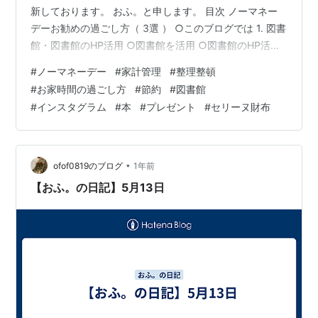
新しております。 おふ。と申します。 目次 ノーマネー
デーお勧めの過ごし方（ 3選 ） ○このブログでは 1. 図書
館・図書館のHP活用 ○図書館を活用 ○図書館のHP活用
2. Instagramを活用 ○Instagramを活用 3. お金の管理・
#
ノーマネーデー
#
家計管理
#
整理整頓
家計簿をつける ○お金の管理 ○家計簿をつける ○このブ
#
お家時間の過ごし方
#
節約
#
図書館
ログでは 「ノーマネーデーお勧めの過ごし方（ 3選 ）」
#
インスタグラム
#
本
#
プレゼント
#
セリーヌ財布
についてご紹介していきます！ ※ ノーマネーデーとは：
お金を全く使わない日のこと。 1. 図書館・図書館のHP活
用 ○図…
•
ofof0819のブログ
1年前
【おふ。の日記】5月13日