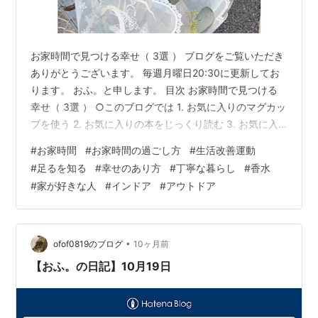
お家時間で見つける幸せ（ 3選 ） ブログをご覧いただき
ありがとうございます。 毎週月曜日20:30に更新してお
ります。 おふ。と申します。 目次 お家時間で見つける
幸せ（ 3選 ） ○このブログでは 1. お気に入りのマグカッ
プを使う 2. お気に入りの本をじっくり読む 3. お気に入
りの香水を身に纏う ○このブログでは 「お家時間で見つ
#
お家時間
#
お家時間の過ごし方
#
生活改善運動
ける幸せ（ 3選 ）」についてご紹介していきます。沢山
#
足るを知る
#
幸せのあり方
#
丁寧な暮らし
#
香水
の幸せの中に生きていると、何が幸せで何が普通なのか
#
家が好きな人
#
インドア
#
アウトドア
麻痺してきませんか？ 私たちの生きているこの時代は、
過去最高に発展した状態の中にいます。だからこそ、素
敵なものや環境に身を置きすぎて幸せを見失います。
決…
•
ofof0819のブログ
10ヶ月前
【おふ。の日記】10月19日