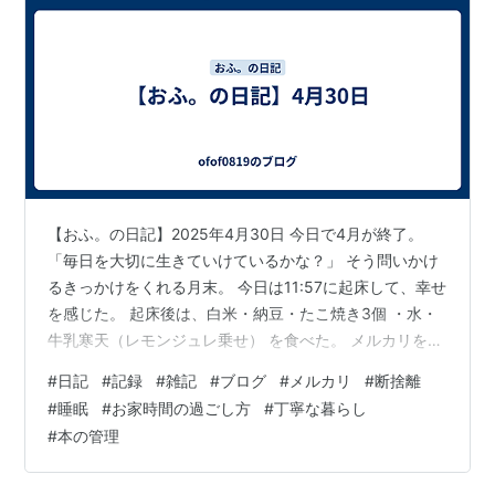
【おふ。の日記】2025年4月30日 今日で4月が終了。
「毎日を大切に生きていけているかな？」 そう問いかけ
るきっかけをくれる月末。 今日は11:57に起床して、幸せ
を感じた。 起床後は、白米・納豆・たこ焼き3個 ・水・
牛乳寒天（レモンジュレ乗せ） を食べた。 メルカリを7
冊ほど出品。 もっと出品したい気持ちも あるけどコツコ
#
日記
#
記録
#
雑記
#
ブログ
#
メルカリ
#
断捨離
ツ行こう！ 本を大切にするためには数を絞っていきた
#
睡眠
#
お家時間の過ごし方
#
丁寧な暮らし
い。 沢山の物を管理できる人もいると思うけど、 私は少
#
本の管理
ないものを大切にする方が 得意だと気づいた。💐✨” 1日1
回は外出したいから、 これから出掛けるか迷ってい