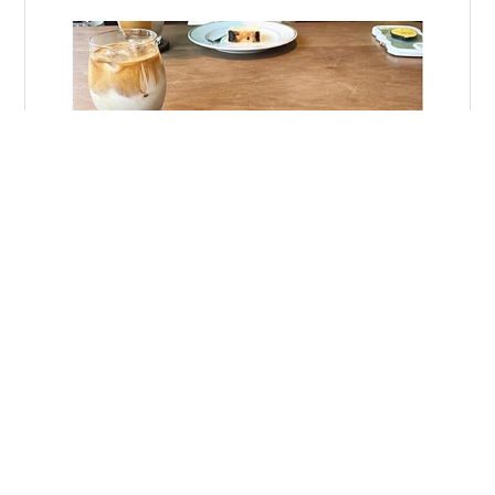
気持ちが整う過ごし方（ 3選 ） ：モーニング編 みなさ
ま、こんばんは。 ブログをご覧いただきありがとうござ
います。 おふ。と申します。 ○このブログでは、 「気持
ちが整う過ごし方（ 3選 ） ：モーニング編」について ご
紹介していきます。 本日もお疲れ様でした。 ゆっくりと
ご覧いただけたら嬉しいです。🎀🫧” ｛ 目次 ｝ 1. 日記を
#
朝活
#
モーニング
#
早起き
#
会社員
#
読書
つける 2. 10分読書 3. 好きなコーヒーを飲む 1. 日記をつ
#
フリーランス
#
カフェラテ
#
お家時間の過ごし方
ける ☑️日記を１日の始まりにつける。 →その日の心のコ