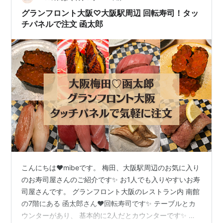
が出て珍しい組み合わせです。 次にサザエのお造り、こ
グランフロント大阪♡大阪駅周辺 回転寿司！タッ
の日は600円程の…
チパネルで注文 函太郎
こんにちは❤️mibeです。 梅田、大阪駅周辺のお気に入り
のお寿司屋さんのご紹介です✨ お1人でも入りやすいお寿
司屋さんです。 グランフロント大阪のレストラン内 南館
の7階にある 函太郎さん❤️回転寿司です✨ テーブルとカ
ウンターがあり、 基本的に2人だとカウンターです✨ 席