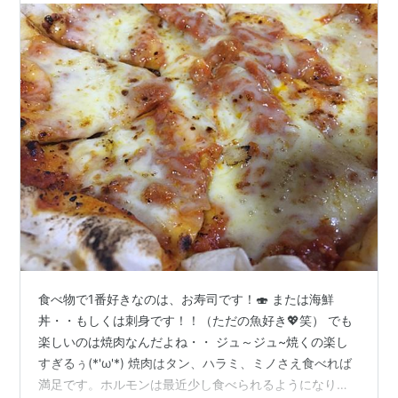
食べ物で1番好きなのは、お寿司です！🍣 または海鮮
丼・・もしくは刺身です！！（ただの魚好き💖笑） でも
楽しいのは焼肉なんだよね・・ ジュ～ジュ~焼くの楽し
すぎるぅ(*'ω'*) 焼肉はタン、ハラミ、ミノさえ食べれば
満足です。ホルモンは最近少し食べられるようになりま