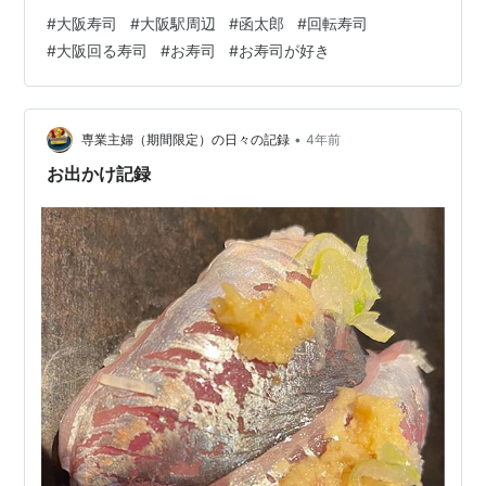
も広めです。 平日の空いている時間は2人でもテーブル
#
大阪寿司
#
大阪駅周辺
#
函太郎
#
回転寿司
へ案内される事もあります。 タッチパネルで注文なので
#
大阪回る寿司
#
お寿司
#
お寿司が好き
注文しやすいです。 ネタが大きくて、魚の生臭さがな
く、 とっても美味しいです！ 私は特に、炙りがお気に入
り❤️ とろサーモンに岩塩が振りかけられていて、 レモン
絞るとトロの脂身とマッチして絶妙。 ちなみにネギ抜き
•
専業主婦（期間限定）の日々の記録
4年前
や、シャ…
お出かけ記録