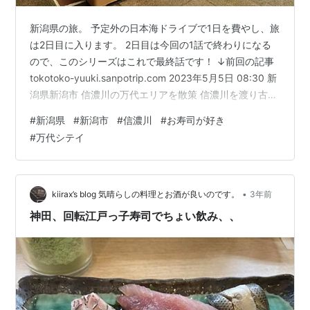
新潟県の旅。 予定外の日本海ドライブで1日を費やし、旅
は2日目に入ります。 2日目は今回の1話で終わりになる
ので、このシリーズはこれで最終話です！ ↓前回の記事
tokotoko-yuuki.sanpotrip.com 2023年5月5日 08:30 新
潟県新潟市 信濃川の万代エリアを散策 信濃川を渡り古町
商店街へ 再び信濃川を越えて万代エリアを越えて新潟駅
#
新潟県
#
新潟市
#
信濃川
#
お寿司が好き
へ 「弁慶の泣き所」でお寿司ランチ 新潟駅はリニューア
#
万代シテイ
ル工事中 関谷浜海水浴場にて 広告 2023年5月5日 08:30
新潟県新潟市 昨日はずーーーーっと移動旅でしたが、2
日目の今日は市街地散策の旅となります。 まずは宿泊先
のコンフォート…
•
kiirax’s blog 気晴らしの料理とお酒が良いのです。
3年前
神田、回転江戸っ子寿司でちょい飲み、、