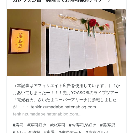
（本記事はアフィリエイト広告を使用しています。） 1か
月あいてしまったー！！！先月YOASOBIのライブツアー
「電光石火」さいたまスーパーアリーナに参戦しました
が・・・ tenkinzumadabe.hatenablog.com
tenkinzumadabe.hatenablog.com
tenkinzumadabe.hatenablog.com その際に埼玉に泊ま
#
寿司
#
寿司好き
#
お寿司
#
お寿司が好き
#
美寿思
ったり、都内に泊まったり・・・♪ 都内に泊まった際のデ
#
カレッタ汐留
#
夜景
#
夫婦デート
#
東京グルメ