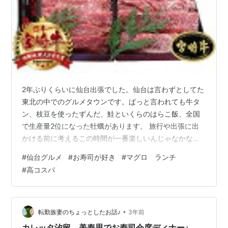
2年ぶりくらいに仙台出張でした。仙台は言わずとしてた
東北の中でのグルメタウンです。ぱっと言われても牛タ
ン、枝豆を使ったずんだ、鮭といくらのはらこ飯、全国
で生産量2位になった牡蠣があります。 旅行や出張に出
かける前に考えるこの時間が一番楽しいんじゃなかなぁ
と思います。 【ふるさと納税】14-66 【中国禁輸措置生
#
仙台グルメ
#
お寿司が好き
#
マグロ ランチ
産地支援品】オホーツク産ホタテ玉冷大(1kg)｜ホタテ ほ
#
高コスパ
たて 帆立 貝柱 貝 冷凍 1kg 1000g 特大 大粒 大玉 大きい
刺身 バター焼き 魚介類 魚介 海鮮 海鮮食品 グルメ 食品
通販 返礼品価格: 14000 円楽天で詳細を見る 今回仕事の
合間が少しできたので、まだ行った…
•
転勤族妻のちょっとしたお話♪
3年前
カレッタ汐留 美寿思でお寿司会席ディナー♪