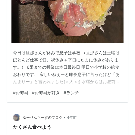
今日は旦那さんが休みで息子は学校 （旦那さんは土曜は
ほとんど仕事で日、祝休み＋平日にたまに休みがありま
す。） 6限までの授業は本日最終日 明日で小学校の給食
おわりです。 寂しいねぇーと昨夜息子に言ったけど「あ
んまりー」と言われました(＞人＜;) 水曜からはお昼前に
下校です。 学校の給食は本当にありがたいですね。 息子
#
お寿司
#
お寿司が好き
#
ランチ
のお昼ご飯用に冷凍パスタや冷凍たこ焼きなどの簡単に
できるものを買いだめしておかないとだなぁ。。。 今日
は息子が下校してくるまでの時間大人だけで自由に動け
•
るので旦那さんと色々出掛けてきました！ まずは旦那さ
ゆーりんちーずのブログ
4年前
んが車の部品を買いたいとのことで車のパーツ屋さん
たくさん食べよう
へ。 その後気になっていたTO…