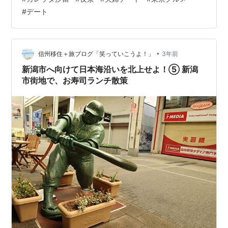
ィナーは、夫セレクトでこちらに・・・♪私がお寿司好き
#
デート
なのでお寿司のお店にしてくれたみたい(^^) 美寿司 カレ
ッタ汐留 【住所】〒105-0021 東京都港区東新橋1丁目
8−1 …
•
信州移住＋旅ブログ「笑っていこうよ！」
3年前
新潟市へ向けて日本海沿いを北上せよ！⑤ 新潟
市街地で、お寿司ランチ散策