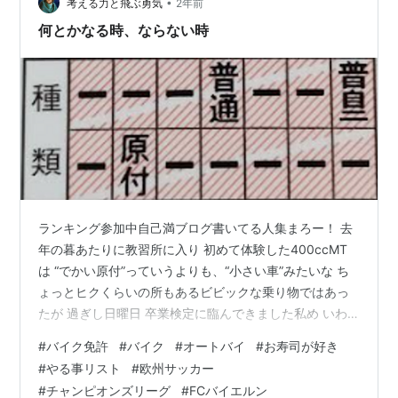
ー 21:30) HPより転載…
•
考える力と飛ぶ勇気
2年前
何とかなる時、ならない時
ランキング参加中自己満ブログ書いてる人集まろー！ 去
年の暮あたりに教習所に入り 初めて体験した400ccMT
は “でかい原付”っていうよりも、“小さい車”みたいな ち
ょっとヒクくらいの所もあるビビックな乗り物ではあっ
たが 過ぎし日曜日 卒業検定に臨んできました私め いわ
ゆる一発試験と呼ばれる 免許センターでの試験でチャレ
#
バイク免許
#
バイク
#
オートバイ
#
お寿司が好き
ンジした普免は 第1･2段階合わせて三回失敗した明草飛
#
やる事リスト
#
欧州サッカー
であったが 今回の卒検は……2回目でなんとか合格(*´∀
#
チャンピオンズリーグ
#
FCバイエルン