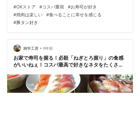
した！ ちな脂身は苦手・・でもロースはあまり好きくな
#
OKストア
#
コスパ重視
#
お寿司が好き
いです。← そういや、この前安いってうわさの『OKスト
#
焼肉は楽しい
#
食べることに幸せを感じる
ア』に行ったのです。 パッと見、そこまで安くはないの
#
豚タン好き
よね。 ところがお弁当コーナーを見てみるとなかなかコ
スパの良いものが！！✨👛 生姜焼き弁当とか鮭弁当とか
近所のスーパーだったら600円近くしそうな代物が400
円以内で売っていてね…
•
雑学工房
6年前
お家で寿司を握る！必殺「ねぎとろ握り」の食感
がいいねぇ！コスパ最高で好きなネタをたくさん
食べられるのよ！