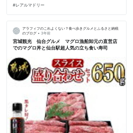
｀) “普自二”ゲットだぜ☆☆☆ なんか教習所自体が少な
#
レアルマドリー
くなってるっぽく 混雑で思ったよりもスムーズには教程
を消化できず もっとも私の場合、年末～初春という 学生
たちと…
アラフィフのこれよくない？食べ歩きグルメとふるさと納税
•
のブログ
3年前
宮城観光 仙台グルメ マグロ漁船卸元の直営店
でのマグロ丼と仙台駅超人気の立ち食い寿司