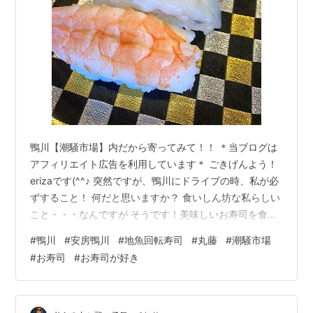
鴨川【潮騒市場】内だから寄ってみて！！ ＊当ブログは
アフィリエイト広告を利用しています＊ ごきげんよう！
erizaです(^^♪ 突然ですが、鴨川にドライブの時、私が必
ずすること！ 何だと思いますか？ 食いしん坊な私らしい
こと・・・なんですが そうです！美味しいお寿司を食べ
ること。 今日は大好きな地魚回転寿司【丸藤】さんをご
#
鴨川
#
安房鴨川
#
地魚回転寿司
#
丸藤
#
潮騒市場
紹介しますね。 地魚回転寿司『丸藤』｜潮騒グループ
#
お寿司
#
お寿司が好き
（公式ホームページ） 千葉県鴨川市広場777 （潮騒市場
内） 04-7099-2205 平日 11：00～22：00 （ラストオ
ーダー 21:00） 土日祝 10：30～22：00 （ラストオーダ