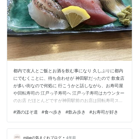
都内で友人とご飯とお酒を飲む事になり 久しぶりに都内
にでむくことに、待ち合わせが 神田駅だったので 飲食店
が多い街なので何処に 行こうかと話しながら、お寿司屋
や回転寿司の 江戸っ子寿司へ 江戸っ子寿司はカウンター
のお店 だほとんどですが神田駅前のお店は回転寿司スタ
イル で料金もお手頃なのでお店に入ることにしました。
#
酒のほそ道
#
食べ歩き
#
飲み歩き
#
お寿司が好き
最初は回転江戸っ子寿司、定番のメニュー ちょい飲みセ
ット ドリンクとお刺身のセット、600円ほど でお得で最
初の一杯に合うメニュー お刺身は日替わりなので何が出
•
るかわからないのですけどね。 この日はコハダの酢締め
mibeの気まぐれブログ
4年前