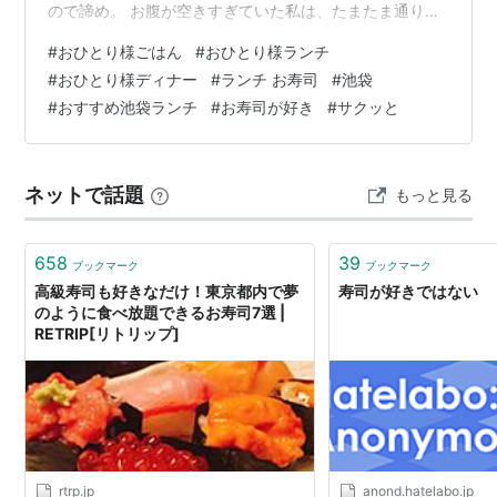
ので諦め。 お腹が空きすぎていた私は、たまたま通りが
かった魚力寿司 池袋イケチカダイニング店にふらっと入
#
おひとり様ごはん
#
おひとり様ランチ
りました。 並ばずに入れて、しかも座れるのでありがた
#
おひとり様ディナー
#
ランチ お寿司
#
池袋
い。 おひとり様でも入りやすく、しかもサクッと食べて
#
おすすめ池袋ランチ
#
お寿司が好き
#
サクッと
すぐに駅に行けるので色々とありがたい。 地上に出ずに
行けるので、移動が楽です。 こじんまりとした店内なの
で、時間帯によっては少し待つかもしれません。 でも、
ネットで話題
もっと見る
おひとり様で来てる方も多く回転…
658
39
ブックマーク
ブックマーク
高級寿司も好きなだけ！東京都内で夢
寿司が好きではない
のように食べ放題できるお寿司7選 |
RETRIP[リトリップ]
rtrp.jp
anond.hatelabo.jp