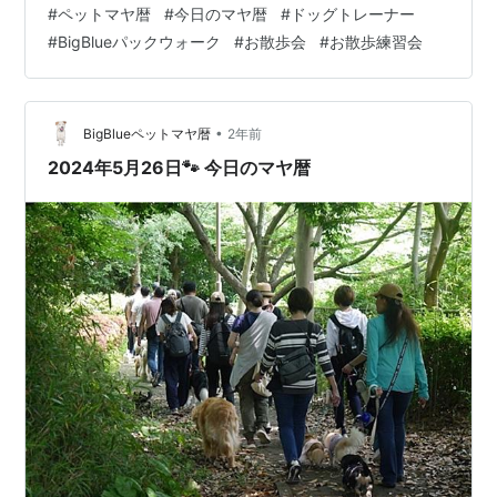
#
ペットマヤ暦
#
今日のマヤ暦
#
ドッグトレーナー
人の成長を助けることを歓びとするのが【赤い空歩く
#
BigBlueパックウォーク
#
お散歩会
#
お散歩練習会
人】。 自分のためだけではなく、「世のため 人のため」
を意識してみてください。 誰かが喜ぶことをすること
で、一番幸せをもらえるのは自分自身です。 ★黄色い星
（13日間） 高い意識がさらに自分に磨きをかけてくれま
•
BigBlueペットマヤ暦
2年前
す。 【黄色い…
2024年5月26日🐾 今日のマヤ暦