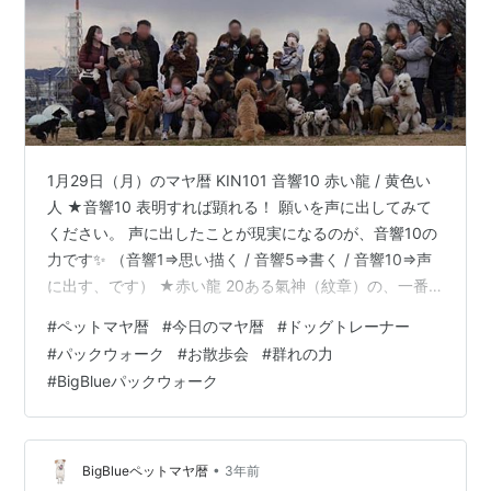
1月29日（月）のマヤ暦 KIN101 音響10 赤い龍 / 黄色い
人 ★音響10 表明すれば顕れる！ 願いを声に出してみて
ください。 声に出したことが現実になるのが、音響10の
力です✨ （音響1⇒思い描く / 音響5⇒書く / 音響10⇒声
に出す、です） ★赤い龍 20ある氣神（紋章）の、一番
最初にくるのが「赤い龍」。 今日は何かをスタートする
#
ペットマヤ暦
#
今日のマヤ暦
#
ドッグトレーナー
のに最高の時！ 何かを始めるには「赤い龍」の日からで
#
パックウォーク
#
お散歩会
#
群れの力
ないとうまくいかない、と言われるくらいエネルギーの
#
BigBlueパックウォーク
高い氣神です。 熱い情熱は、人々の心を動かします。 ★
黄色い人（13日間） 【黄色い人】は、一つの事を極める
職人です。 あれもこれもではなく一つのこと…
•
BigBlueペットマヤ暦
3年前