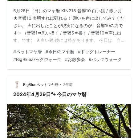
5月26日（日）のマヤ暦 KIN218 音響10 白い鏡 / 赤い月
★音響10 表明すれば顕れる！ 願いを声に出してみてくだ
さい。 声に出したことが現実になるのが、音響10の力で
す✨ （音響1⇒思い描く / 音響5⇒書く / 音響10⇒声に出
す、です） ★白い鏡 鏡には枠があります。 今日は、自
分が作り出しているその枠を思い切って取り去ってみて
#
ペットマヤ暦
#
今日のマヤ暦
#
ドッグトレーナー
ください。 自分はこうあるべきだ、というその枠を取り
#
BigBlueパックウォーク
#
お散歩会
#
パックウォーク
去ることができれば、可能性が一気に広がります！ 【白
い鏡】は「覚悟」の氣神。 覚悟を決めて物事に臨むと、
良い流れに乗ることができます。 ★赤い月（13日間） 新
しい流れを作る時です。 古い習慣だったり…
•
BigBlueペットマヤ暦
2年前
2024年4月29日🐾 今日のマヤ暦