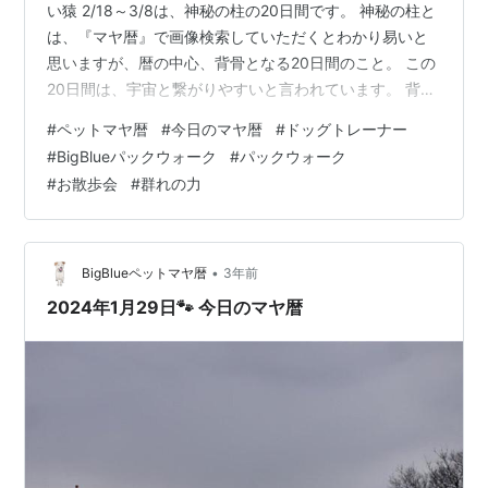
い猿 2/18～3/8は、神秘の柱の20日間です。 神秘の柱と
は、『マヤ暦』で画像検索していただくとわかり易いと
思いますが、暦の中心、背骨となる20日間のこと。 この
20日間は、宇宙と繋がりやすいと言われています。 背筋
をしっかり伸ばして、前向きに過ごすようにしましょ
#
ペットマヤ暦
#
今日のマヤ暦
#
ドッグトレーナー
う！ ★音響3 今日は「未知体験」がキーワード。 好奇心
#
BigBlueパックウォーク
#
パックウォーク
を持って、初めてのことにチャレンジしてみてください♪
#
お散歩会
#
群れの力
また、今日は「繋げる」ということに向いている日で
す。 人と人とを繋げたり、職場で調整役に徹したり…を
意識してみましょう😊 （組体操の真ん中の人になったよ
うな…
•
BigBlueペットマヤ暦
3年前
2024年1月29日🐾 今日のマヤ暦