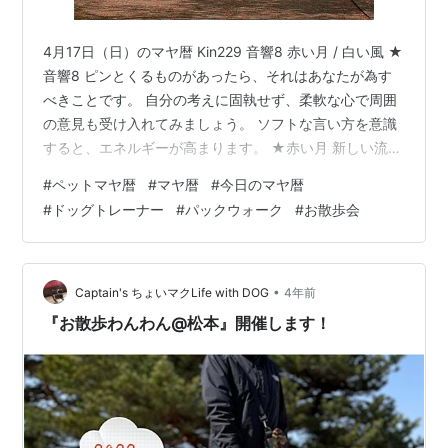
4月17日（日）のマヤ暦 Kin229 音響8 赤い月 / 白い風 ★
音響8 ピンとくるものがあったら、それはあなたが為す
べきことです。 自分の考えに固執せず、柔軟な心で周囲
の意見も受け入れてみましょう。 ソフトな言い方を意識
すると、エネルギーが高まります。 ★赤い月 新しい流れ
を作る時です。 古い習慣だったり執着を手放し、新しい
#
ペットマヤ暦
#
マヤ暦
#
今日のマヤ暦
自分に生まれ変わる時。 ときめくものを探してみてくだ
#
ドッグトレーナー
#
パックウォーク
#
お散歩会
さい。 ★白い風（13日間） 「白い風」はメッセンジャ
ー。 4月10日～22日は、「伝える」力を存分に発揮でき
る13日間です。 自分の思いを言葉にして伝えてみてくだ
さい。 SNSでの発信もオススメです。 昨日はパック…
•
Captain's ちょいマクLife with DOG
4年前
『お散歩わんわん@松本』開催します！