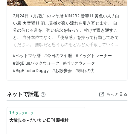
2月24日（月/祝）のマヤ暦 KIN232 音響11 黄色い人 / 白
い風 ★音響11 初志貫徹が良い流れを引き寄せます。 自
分の信じる道を、強い信念を持って、挫けず貫き通すこ
と。 自分本位でなく、「使命感」を持って行動してみて
ください。 無駄だと思うものをどんどん手放していく
と、本当の自分を見つけられます。 ★黄色い人 【黄色い
#
ペットマヤ暦
#
今日のマヤ暦
#
ドッグトレーナー
人】は、一つの事を極める職人です。 あれもこれもでは
#
BigBlueパックウォーク
#
パックウォーク
なく一つのことに集中して、それを極めるようなつもり
#
BigBlueforDoggy
#
お散歩会
#
群れの力
で取り組んでみてください。 自分の得意分野を意識する
こと。 心から楽しいと思える時間は、自分を育てる栄養
となります。 ★白い風（13日間） 「白い風」はメッセン
ネットで話題
もっと見る
ジャー…
13
ブックマーク
大散歩会 - だいたい日刊 覇権村