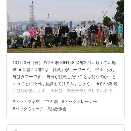
10月23日（日）のマヤ暦 KIN158 音響2 白い鏡 / 赤い地
球 ★音響2 音響2は「挑戦」がキーワード。 守り、受け
身はタブーです。 自分が挑戦したいことは何なのか、と
いうことに今日は意識を向けてみましょう。 ★白い鏡 鏡
には枠があります。 今日は、自分が作り出しているその
枠を、思い切って取り去ってみてください。 自分はこう
#
ペットマヤ暦
#
マヤ暦
#
ドッグトレーナー
あるべきだ、というその枠を取り去ることができれば、
#
パックウォーク
#
お散歩会
可能性が一気に広がります！ また、【白い鏡】は「覚
悟」の氣神。 覚悟を決めて物事に臨むと、良い流れに乗
ることができます。 ★赤い地球（13日間） たくさんの方