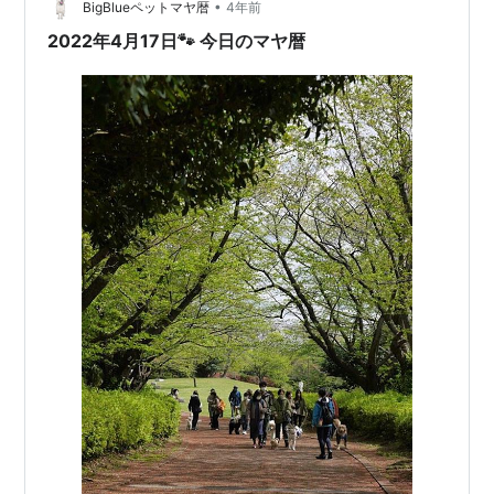
と心を開いて話してみましょう。 特に、大切に思ってい
•
BigBlueペットマヤ暦
4年前
る人と…
2022年4月17日🐾 今日のマヤ暦