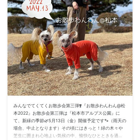
みんなでてくてくお散歩会第三弾❣️『お散歩わんわん@松
本2022』⁡お散歩会第三弾は『松本市アルプス公園』に
て、新緑の季節🌿5月13日（金）開催予定です🐾（雨天の
場合、中止となります）⁡その頃にはきっと！緑の木々や
芝生に囲まれ心地よい気候の中、愉快なひとときを過ご