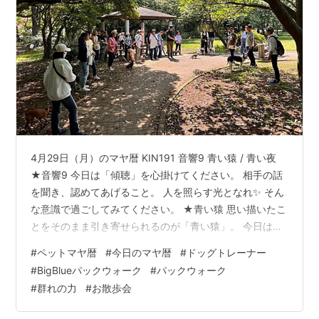
4月29日（月）のマヤ暦 KIN191 音響9 青い猿 / 青い夜
★音響9 今日は「傾聴」を心掛けてください。 相手の話
を聞き、認めてあげること。 人を照らす光となれ✨ そん
な意識で過ごしてみてください。 ★青い猿 思い描いたこ
とをそのまま引き寄せられるのが「青い猿」。 今日はワ
クワクすることをたくさん思い描いてください。 目の前
#
ペットマヤ暦
#
今日のマヤ暦
#
ドッグトレーナー
の人を喜ばせることで、ご縁はどんどん広がっていきま
#
BigBlueパックウォーク
#
パックウォーク
す。 楽しむために生きましょう！ 困難に思うことも、軽
#
群れの力
#
お散歩会
やかな心で乗りこえていけます。 ★青い夜（13日間）
【青い”夢語る”夜】です。 夢や希望を語ってください。