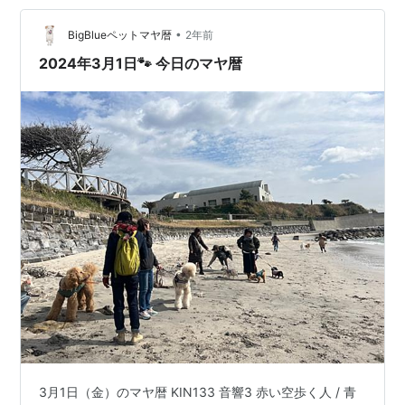
語ることで夢がどんどん近づきます。 イメージが鮮明
で…
•
BigBlueペットマヤ暦
2年前
2024年3月1日🐾 今日のマヤ暦
3月1日（金）のマヤ暦 KIN133 音響3 赤い空歩く人 / 青