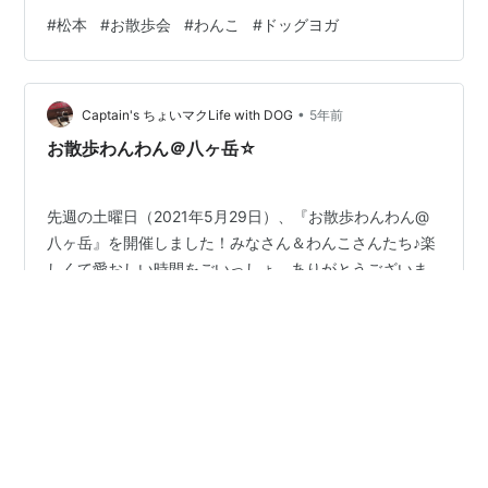
せるとおもい、今からワクワク♪⁡みなさん＆わんこさんた
#
松本
#
お散歩会
#
わんこ
#
ドッグヨガ
ちに、お会いできるのを楽しみにしています☆⁡※お問い合
わせ・お申込み、お待ちしていますU^ェ^U⁡『お散歩わん
わん@松本 2022』［日時］2022年 5月13日（金）10時
•
30分〜12時30分（雨天中止）［内容］・10時20分〜 受
Captain's ちょいマクLife with DOG
5年前
付開始松本市アルプス公園 南入口駐車場 自動販売…
お散歩わんわん＠八ヶ岳☆