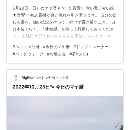
5月28日（日）のマヤ暦 KIN115 音響11 青い鷲 / 赤い蛇
★音響11 初志貫徹が良い流れを引き寄せます。 自分の信
じる道を、強い信念を持って、挫けず貫き通すこと。 自
分本位でなく、「使命感」を持って行動してみてくださ
い。 無駄だと思うものをどんどん手放していくと、本当
の自分を見つけられます。 ★青い鷲 空高く飛ぶ鷲。獲物
#
ペットマヤ暦
#
今日のマヤ暦
#
ドッグトレーナー
を見つけると急降下して捕獲します。 そんな鷲のエネル
#
パックウォーク
#
お散歩会
#
群れの力
ギーが流れる今日は、獲物=目標、を明確にしてみてくだ
さい。 目標を書き出して、目に付くところに貼るのもお
すすめです。 自分の過去をどう未来に生かすのか、を考
えてみましょう。 ★赤い蛇（13日間） 【赤い蛇】は、本
•
BigBlueペットマヤ暦
4年前
能…
2022年10月23日🐾 今日のマヤ暦