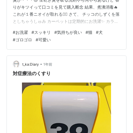
りがキツイって口コミを見て購入断念 結果、煮沸消毒🔥
これが１番ニオイが取れる👌🏻 さて、 チッコのしずくを落
としちゃうしゅみ カーペットは定期的にお洗濯✨ カラっ
と乾いてサラサラホカホカなカーペットに 群がるおチビ
#
お洗濯
#
スッキリ
#
気持ちが良い
#
猫
#
犬
達 気持ち良いよね 分かる～ 私もゴロゴロしたい(笑) 消
#
ゴロゴロ
#
可愛い
臭抗菌洗剤で生乾き臭が消えた人も煮沸消毒の人もポチ
ッとお願い ありがとう
•
t_ka:Diary
1年前
対症療法のくすり