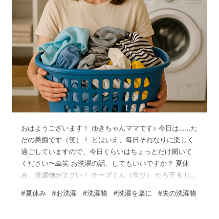
おはようございます！ ゆきちゃんママです♪ 今日は……た
だの愚痴です（笑）！ とはいえ、毎日それなりに楽しく
過ごしていますので、今日くらいはちょっとだけ聞いて
ください〜🙏笑 お洗濯の話、してもいいですか？ 夏休
み、洗濯物がエグい！ チーズくん（年少） たろ子 & じろ
子（小2） パパーーー！！聞いてくれ（笑） 私、疲れて
#
夏休み
#
お洗濯
#
洗濯物
#
洗濯を楽に
#
夫の洗濯物
るんでしょうか（笑） すっきりしたので、もう大丈夫で
す！ お洗濯の話、してもいいですか？ 何の愚痴かという