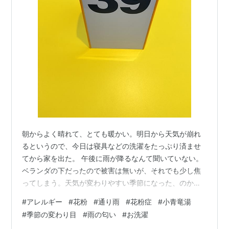
朝からよく晴れて、とても暖かい。明日から天気が崩れ
るというので、今日は寝具などの洗濯をたっぷり済ませ
てから家を出た。 午後に雨が降るなんて聞いていない。
ベランダの下だったので被害は無いが、それでも少し焦
ってしまう。天気が変わりやすい季節になった、のかも
しれない。 楽園の夕べ ルシア・ベルリン作品集 作者:ル
#
アレルギー
#
花粉
#
通り雨
#
花粉症
#
小青竜湯
シア・ベルリン 講談社 Amazon そして今日は、目と鼻の
#
季節の変わり目
#
雨の匂い
#
お洗濯
調子が悪い。マスクを付けずに田舎の山道をたくさん歩