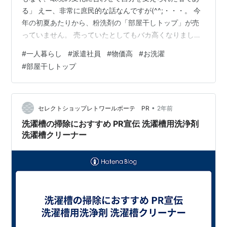
る」 えー、非常に庶民的な話なんですが(^^;・・・。 今
年の初夏あたりから、粉洗剤の「部屋干しトップ」が売
っていません。 売っていたとしてもバカ高くなりまし
た。 これまで詰め替え用は200円台後半で買えたのに、
#
一人暮らし
#
派遣社員
#
物価高
#
お洗濯
一気に498円です。 それも置いてあったのは、知ってる
#
部屋干しトップ
限り回ったスーパー・ドラッグストア・ホームセンター
合わせて12店舗のうち、たったの2店舗。 箱入りに至っ
ては1店舗だけ売っていたけれど、在庫がはけたら店頭か
ら消えました。 私はかれこれ四半世紀以上、衣類用洗剤
•
セレクトショップレトワールボーテ PR
2年前
と言えば粉の「部屋干しトッ…
洗濯槽の掃除におすすめ PR宣伝 洗濯槽用洗浄剤
洗濯槽クリーナー