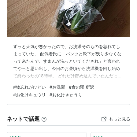
ずっと天気が悪かったので、お洗濯そのものを忘れてし
まっていた。 配偶者氏に「パンツと靴下が残り少なくな
って来たんで、すまんが洗っといてくだされ」と言われ
てやっと思い出し、今日のお昼頃から洗濯機を回し始め
て終わったの18時半。 どれだけ貯め込んでいたんだって
驚いたけど、干してみると言うほど大した量でもなく
#
物忘れがひどい
#
お洗濯
#
食の駅 所沢
て、時間がかかるのは細かく分け洗いするせいなんだ
#
お化けキュウリ
#
お化けきゅうり
な。 面倒だし、水が勿体ないし、色落ちしそうな物以外
は一緒くたに洗うぞ！って、過去に何度も誓いを立てて
は忘れてしまう。 もうやだ。絶対にまとめ洗いしてやる
ネットで話題
もっと見る
😤 ↓所沢の食の駅で買って来た、過去最大かもしれない
お化けキュウリ100円。 人間も喜んで食べ…