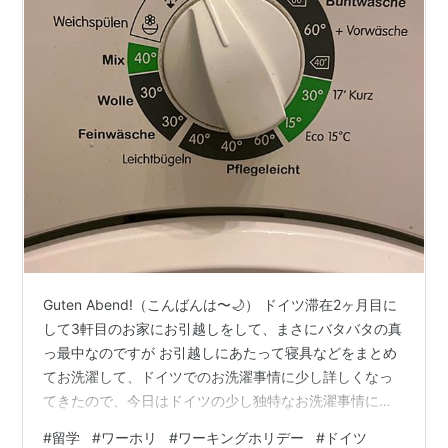
Guten Abend!（こんばんは〜🌙） ドイツ滞在2ヶ月目に
して3軒目のお家にお引越しをして、まさにバタバタの真
っ最中なのですが お引越しにあたって寝具などをまとめ
てお洗濯して、ドイツでのお洗濯事情に少し詳しくなっ
てきたので、今日はドイツの少し独特なお洗濯事情につ
いて書いていきます。 まず、ドイツのお水についてお話
#
留学
#
ワーホリ
#
ワーキングホリデー
#
ドイツ