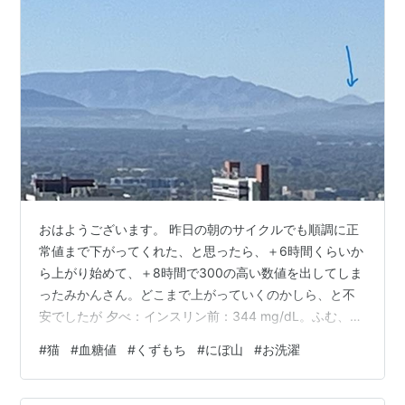
おはようございます。 昨日の朝のサイクルでも順調に正
常値まで下がってくれた、と思ったら、＋6時間くらいか
ら上がり始めて、＋8時間で300の高い数値を出してしま
ったみかんさん。どこまで上がっていくのかしら、と不
安でしたが 夕べ：インスリン前：344 mg/dL。ふむ、や
っぱり、といった数値。が +4時間後 145 今朝：インス
#
猫
#
血糖値
#
くずもち
#
にぼ山
#
お洗濯
リン前：78 mg/dL 😳 いきなり正常値スタート もうなん
だかわけわからん。 変よねえ ちょっと極端すぎません？
日曜日のことなんですけど、お天気がそれはよござんし