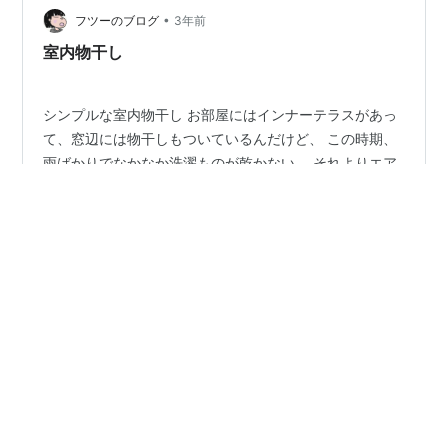
•
てね。ぱぱ君とお散歩に出たのですよ。 紅葉もいいもん
フツーのブログ
3年前
ですよねえ なんといっても秋晴れの日で 遠くまでよく
室内物干し
見…
シンプルな室内物干し お部屋にはインナーテラスがあっ
て、窓辺には物干しもついているんだけど、 この時期、