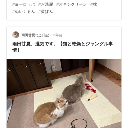
しなくてはいけません。 ドイツのお水は硬水(日本は軟水
#
ヨーロッパ
#
お洗濯
#
オキシクリーン
#
枕
の地域が多い)なのですが、硬水と一言に言っても実は硬
#
ぬいぐるみ
#
黄ばみ
度の度合いがあり、ドイツのお水は硬水度が高い、言わ
ば超硬水なのです。 硬水だと何が起きるかというと、ま
ず日本で販売されているようなシャンプーやボディソー
プは日本のお水(つまり…
•
雨田甘夏ねこ日記
3年前
雨田甘夏、湿気です。【猫と乾燥とジャングル事
情】