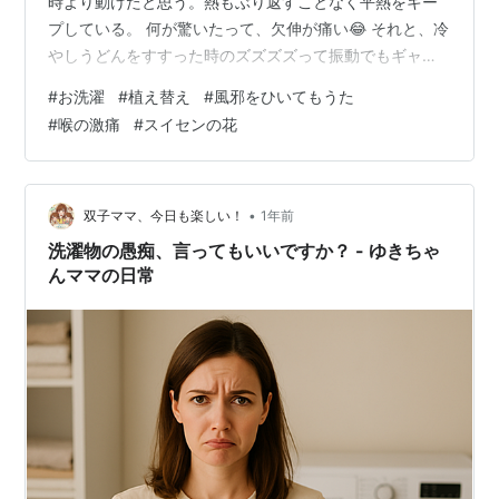
時より動けたと思う。熱もぶり返すことなく平熱をキー
プしている。 何が驚いたって、欠伸が痛い😂 それと、冷
やしうどんをすすった時のズズズズって振動でもギャ
ッ！と声を出してしまうほど痛くてつらい。 夜ご飯の1時
#
お洗濯
#
植え替え
#
風邪をひいてもうた
間ぐらい前にロキソニンを飲もうか迷ったけど、1日1錠
#
喉の激痛
#
スイセンの花
でも飲み続けるのは良くないから今日は我慢した。 イン
フルやコロナに罹った時のようなアスファルトを貫通し
て沈んで行ってしまいそうな脱力感がまったく出なかっ
たので、それだけは良かったと思う。
•
双子ママ、今日も楽しい！
1年前
洗濯物の愚痴、言ってもいいですか？ - ゆきちゃ
んママの日常