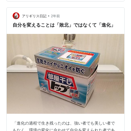
いた。帰宅する頃には、涙が出て、くしゃみが止まらな
くなった。花粉症の症状を止める薬（花粉症の治療薬で
はありません）を飲むと、不調はおさまる。まるで花粉
•
アリギリス日記
2年前
症が再発したみたいだ。雨に濡れて…
自分を変えることは「敗北」ではなくて「進化」
「進化の過程で生き残ったのは、強い者でも美しい者で
もなく、環境の変化に合わせて自分を変えられた者であ