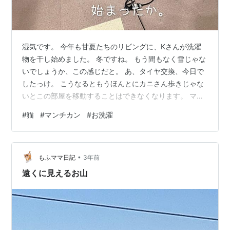
湿気です。 今年も甘夏たちのリビングに、Kさんが洗濯
物を干し始めました。 冬ですね。 もう間もなく雪じゃな
いでしょうか、この感じだと。 あ、タイヤ交換、今日で
したっけ。 こうなるともうほんとにカニさん歩きじゃな
いとこの部屋を移動することはできなくなります。 マジ
で煩わしんですが、身を隠せる場所が多いというのは落
#
猫
#
マンチカン
#
お洗濯
ち着くものです。 Kさんは自分で洗濯物を干しまくっと
いて、あれ甘夏くんどこ行った？ とか探してるんですか
ら笑っちゃいます。 Kさんの足元でうずくまってます
•
が？ って油断してたら八雲もそこにいたのか。 洗濯物っ
もふママ日記
3年前
て気配まで消せるんですね。 もしかしてシンさんも近く
遠くに見えるお山
にいるのではないでしょうか。…