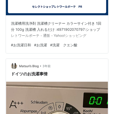
洗濯槽用洗浄剤 洗濯槽クリーナー カラーサイン付き 1回
分 100g 洗濯槽 入れるだけ :4971902070797:ショップ
レトワールボーテ - 通販 - Yahoo!ショッピング
#
お洗濯日和
#
お洗濯
#
洗濯 クエン酸
•
Matsuri’s Blog
3年前
ドイツのお洗濯事情