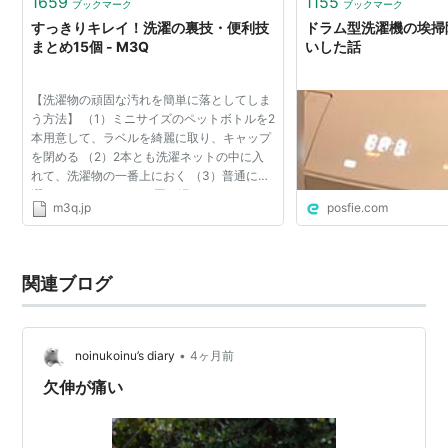
1659
1155
ブックマーク
ブックマーク
すっきりキレイ！洗濯の裏技・便利技
ドラム型洗濯機の埃掃
まとめ15個 - M3Q
いした話
【洗濯物の頑固な汚れを簡単に落としてしま
う方法】 （1）ミニサイズのペットボトルを2
本用意して、ラベルを綺麗に取り、キャップ
を閉める （2）2本とも洗濯ネットの中に入
れて、洗濯物の一番上におく （3）普通に洗
濯する これだけで、頑固な汚れもすっきりキ
m3q.jp
posfie.com
レイになりますよ。 【洗濯物の頑固な汚れを
簡単に落として...
関連ブログ
•
noinukoinu’s diary
4ヶ月前
欠伸が痛い