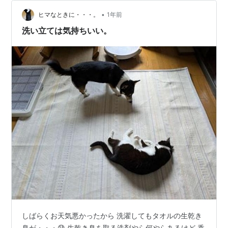
と……お洗濯です！！ 私、もともとお洗濯には全然こだ
•
わりがなくて、どちらかというとパパの方が服にこだわ
ヒマなときに・・・。
1年前
りがあるタイプ。なので、以前はパパが洗濯担当のこと
洗い立ては気持ちいい。
も多かったんです。 …
しばらくお天気悪かったから 洗濯してもタオルの生乾き
臭が・・・😓 生乾き臭を取る洗剤やら何やらあるけど 香