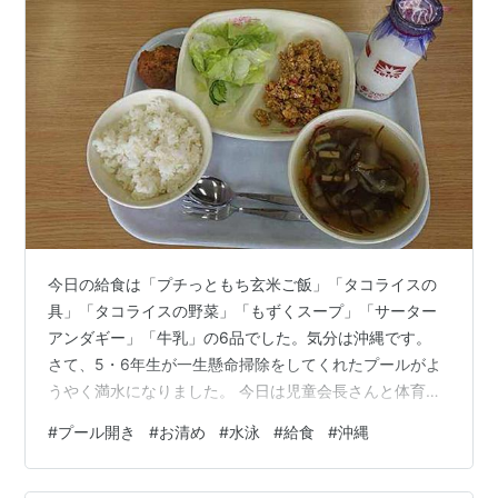
今日の給食は「プチっともち玄米ご飯」「タコライスの
具」「タコライスの野菜」「もずくスープ」「サーター
アンダギー」「牛乳」の6品でした。気分は沖縄です。
さて、5・6年生が一生懸命掃除をしてくれたプールがよ
うやく満水になりました。 今日は児童会長さんと体育主
任の先生、そして校長の3人でプールのお清めを行いまし
#
プール開き
#
お清め
#
水泳
#
給食
#
沖縄
た。 お米と塩、そしてお酒をプールの四隅に供え、今シ
ーズンの無事故を祈りました。 これでプール開きも終了
し、気温や水温などの条件の良い日は水泳の授業を行う