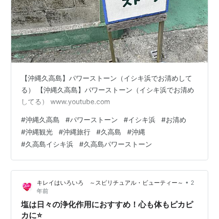
【沖縄久高島】パワーストーン（イシキ浜でお清めして
る） 【沖縄久高島】パワーストーン（イシキ浜でお清め
してる） www.youtube.com
#
沖縄久高島
#
パワーストーン
#
イシキ浜
#
お清め
#
沖縄観光
#
沖縄旅行
#
久高島
#
沖縄
#
久高島イシキ浜
#
久高島パワーストーン
•
キレイはいろいろ ～スピリチュアル・ビューティー～
2
年前
塩は日々の浄化作用におすすめ！心も体もピカピ
カに⭐