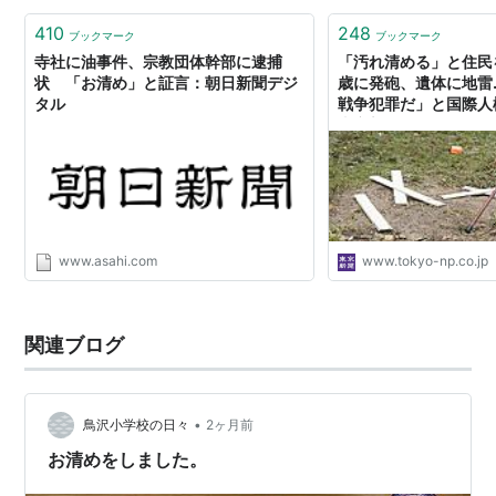
410
248
ブックマーク
ブックマーク
寺社に油事件、宗教団体幹部に逮捕
「汚れ清める」と住民
状 「お清め」と証言：朝日新聞デジ
歳に発砲、遺体に地雷
タル
戦争犯罪だ」と国際人
東京新聞デジタル
www.asahi.com
www.tokyo-np.co.jp
関連ブログ
•
鳥沢小学校の日々
2ヶ月前
お清めをしました。