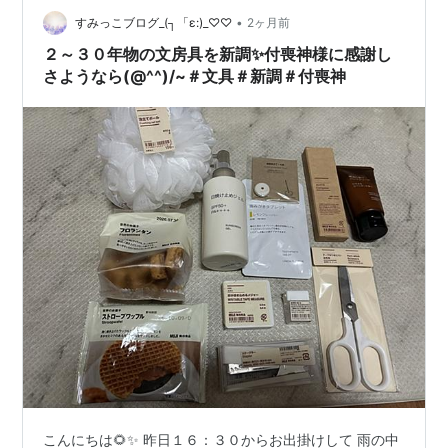
•
ことができます。今年も安全を第一に考え、子どもたち
すみっこブログ_(┐「ε:)_♡♡
2ヶ月前
の泳ぐ力を伸ばしていきたいと思います。 保護者の皆様
２～３０年物の文房具を新調✨付喪神様に感謝し
には、子どもたちの健康管理やプールカ…
さようなら(@^^)/~＃文具＃新調＃付喪神
こんにちは🌻✨ 昨日１６：３０からお出掛けして 雨の中