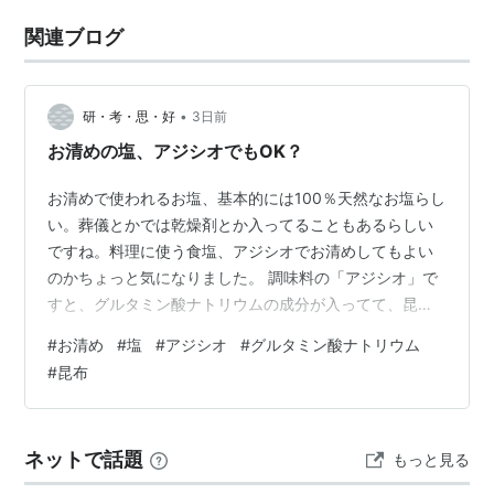
関連ブログ
•
研・考・思・好
3日前
お清めの塩、アジシオでもOK？
お清めで使われるお塩、基本的には100％天然なお塩らし
い。葬儀とかでは乾燥剤とか入ってることもあるらしい
ですね。料理に使う食塩、アジシオでお清めしてもよい
のかちょっと気になりました。 調味料の「アジシオ」で
すと、グルタミン酸ナトリウムの成分が入ってて、昆布
の旨味で美味しくなってて。それって大丈夫なのかな調
#
お清め
#
塩
#
アジシオ
#
グルタミン酸ナトリウム
べてみたら、やっぱりあんまりよくないみたいで。た
#
昆布
だ、塩がなくてアジシオでお清めしたというお話もあっ
て。本人が気にするかしないかな感じでしょうか。 リン
ク
ネットで話題
もっと見る