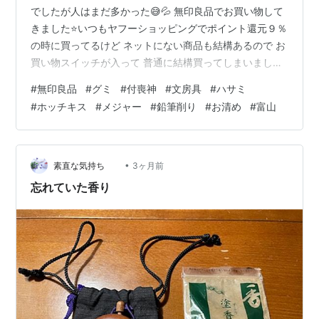
でしたが人はまだ多かった😅💦 無印良品でお買い物して
きました⭐いつもヤフーショッピングでポイント還元９％
の時に買ってるけど ネットにない商品も結構あるので お
買い物スイッチが入って 普通に結構買ってしまいました
（笑） グミがTVで紹介されてて お目当てのグミは完売
#
無印良品
#
グミ
#
付喪神
#
文房具
#
ハサミ
していたけど グミコーナーが設けられてて グミ最近流行
#
ホッチキス
#
メジャー
#
鉛筆削り
#
お清め
#
富山
ってるんだなぁ~と思った！美味しそうなチョコと！ 雨
の中帰宅して 夫氏🐶頭痛治ってないみたいでまたすぐに
寝てしまいました 帰宅して寝ちゃったから急いで夕飯作
りました💦栄養補給してあげないとっっ！プロクオリテ
•
素直な気持ち
3ヶ月前
ィのレトルトカレー🍛が…
忘れていた香り