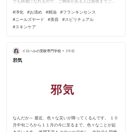
でも綺麗になれるので、ご興味がある人は最後までご覧
くださいね！ 今回は、形式を変えてお伝えしていきま
#
浄化
#
お清め
#
精油
#
フランキンセンス
す。 みなさんは、浄化していますか？ スピリチュアルが
#
ニールズヤード
#
美容
#
スピリチュアル
好きな人は『浄化』にけっこう敏感かもしれません。 実
#
スキンケア
は、浄化は定期的にするのがベストです。 汚れは心の中
に、あなたの雰囲気やオーラにも、体にもたまってしま
います。 定期的に浄化をすることで、いつも健やかに直
感を聞きやすくなり、自分がどうした…
•
イロハルの受験専門学校
3年前
邪気
なんだか～ 最近、色々な災いが降ってくるんです。 １０
月中旬ごろから１１月の今に至るまで、色々なことが起
きています。 体調不良もその一つですし、会社でも同僚