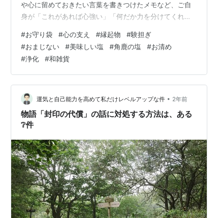
や心に留めておきたい言葉を書きつけたメモなど、ご自
身が「これがあれば心強い」「何だか力を分けてくれる
気がする」と感じるものを封入してみてください。 「叶
#
お守り袋
#
心の支え
#
縁起物
#
験担ぎ
いますように」とメッセージを封入し、人にメッセージ
#
おまじない
#
美味しい塩
#
角鹿の塩
#
お清め
カード代わりに贈ってもいいと思います。 店主おすすめ
#
浄化
#
和雑貨
は「日本で唯一呪われていない塩、角鹿の塩」を小袋に
入れ守り塩として持ち歩くこと。場を清めたい時に振り
塩してみるとか、気は心のおまじないに塩は最適ですか
らね。 甘みを感じる美味しい塩ですから、お弁当…
•
運気と自己能力を高めて私だけレベルアップな件
2年前
物語「封印の代償」の話に対処する方法は、ある
❔件