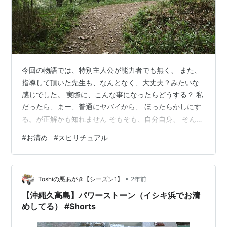
今回の物語では、特別主人公が能力者でも無く、 また、
指導して頂いた先生も、なんとなく、大丈夫？みたいな
感じでした。 実際に、こんな事になったらどうする？ 私
だったら、まー、普通にヤバイから、 ほったらかしにす
る。が正解かも知れません そもそも、自分自身、 そんな
力も能力も無いのに下手に戦いを挑もうとする時点で負
#
お清め
#
スピリチュアル
けが確定しているとも考えられます。よく、魔よけグッ
ズとか色々、言われていますが、次の感じかな。と、思
います。 お守り お守りについては、色々ありますが そ
•
のお守りが本当にエネルギーがあるの？と、いった所も
Toshiの悪あがき【シーズン1】
2年前
あります。 一般的なお守りやお札は、１年でエネルギー
【沖縄久高島】パワーストーン（イシキ浜でお清
が切れてしまうと言われています。…
めしてる） #Shorts