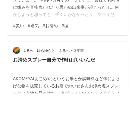
に嫌みを直接言われたり思わぬ出来事が起こったり… 何
かしようと思っても上手くいかなかったり、空回りだっ
たり… 忙しくなってしまったり… 不調ですね…。 それ
#
災い
#
運気
#
お清め
#
塩
で、今日、仲の良いママ友と話していたら、その方も災
いが起きているそうで… なんだか、この時期は色々なこ
とが起きやすい？不調になりやすいのかな？なんて話し
•
ていて。 私の心も、すさんできて、悪いことを思った
ふるべ ゆらゆらと ふるべ
3年前
り、マイナスへ思考が進んでしまったり、イライラして
お清めスプレー自分で作ればいいんだ
しまったり、悪知恵がはたらいたり… …