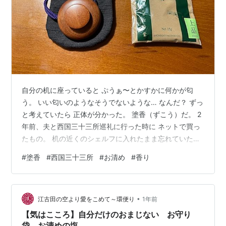
自分の机に座っていると ぷうぁ〜とかすかに何かが匂
う。 いい匂いのようなそうでないような… なんだ？ ずっ
と考えていたら 正体が分かった。 塗香（ずこう）だ。 2
年前、夫と西国三十三所巡礼に行った時に ネットで買っ
たもの。 机の近くのシェルフに入れたまま忘れていた。
塗香は、白檀、丁子、龍脳などを粉末にしたもので シナ
#
塗香
#
西国三十三所
#
お清め
#
香り
モンのような香り。 手にすり込んで、身を清める。 お寺
にお参りするとき 先達さんが少しずつ手のひらに乗せて
くれた。 手水の代わりにもなる。 今日は、塗香を身につ
•
けていこう。 私の中にたまった、ものよからぬものを そ
江古田の空より愛をこめて～環便り
1年前
っと落としていけたら。 感謝 上品塗香 塗香 15g 松栄堂
【気はこころ】自分だけのおまじない お守り
ずこ…
袋、お清めの塩