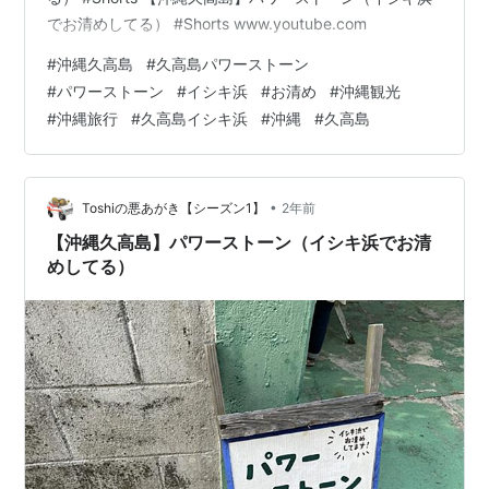
でお清めしてる） #Shorts www.youtube.com
#
沖縄久高島
#
久高島パワーストーン
#
パワーストーン
#
イシキ浜
#
お清め
#
沖縄観光
#
沖縄旅行
#
久高島イシキ浜
#
沖縄
#
久高島
•
Toshiの悪あがき【シーズン1】
2年前
【沖縄久高島】パワーストーン（イシキ浜でお清
めしてる）