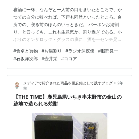
寝酒に一杯、なんぞと一人前の口をきいたところで、か
つての自分に較べれば、下戸も同然といったところ。台
所での、寝る前のほんのいっときだ。 バーボンお湯割
り。と云っても、これも生意気か。割り過ぎである。小
ぶりのオンザロック・グラスの底に、酒を一センチ足ら
ず。小鍋に沸かした湯をたっぷり注ぐ。なんのことはな
#
食卓と買物
#
お湯割り
#
ラジオ深夜便
#
服部良一
い、わずかに色と香りがついた湯である。 グラスを小ぶ
#
石坂洋次郎
#
壺井栄
#
ココア
りにするのは、あまりにちびちびと、まさしく舐めるよ
うにしか飲まぬから、丈のあるグラスやマグカップで
は、湯が冷めてしまう。ロックグラスが空になったら、
•
メディアで紹介された商品を備忘録として残すブログ
2年
まめに小鍋の登場となる。 一杯目は、チーズと梅干に
前
て。冷蔵庫から出すだけだから、即座に用意できる。
【THE TIME】鹿児島県いちき串木野市の金山の
ま…
跡地で造られる焼酎