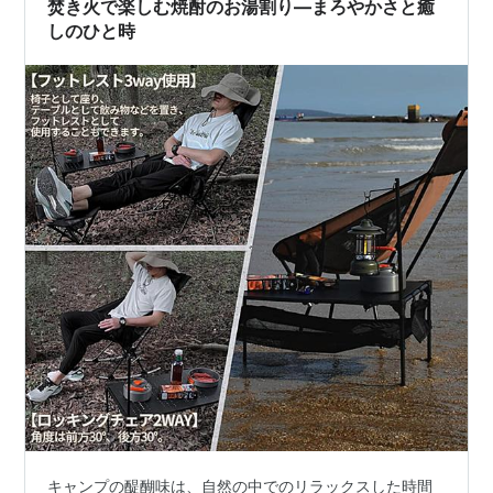
焚き火で楽しむ焼酎のお湯割り—まろやかさと癒
ク」になった、そんなイメージです。栄養…
しのひと時
キャンプの醍醐味は、自然の中でのリラックスした時間