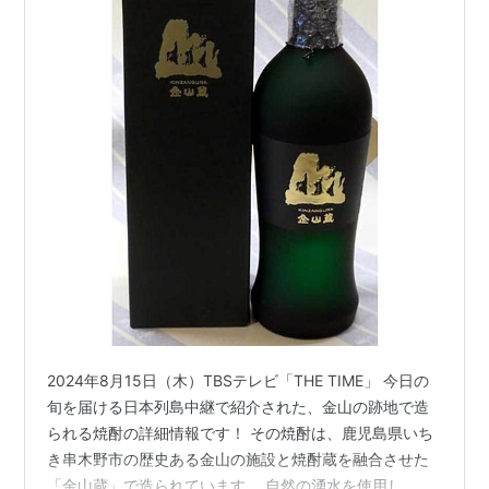
2024年8月15日（木）TBSテレビ「THE TIME」 今日の
旬を届ける日本列島中継で紹介された、金山の跡地で造
られる焼酎の詳細情報です！ その焼酎は、鹿児島県いち
き串木野市の歴史ある金山の施設と焼酎蔵を融合させた
「金山蔵」で造られています。 自然の湧水を使用し、か