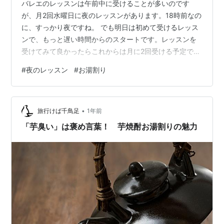
バレエのレッスンは午前中に受けることが多いのです
が、月2回水曜日に夜のレッスンがあります。18時前なの
に、すっかり夜ですね。 でも明日は初めて受けるレッス
ンで、もっと遅い時間からのスタートです。レッスンを
受けてみて良かったらこれからは月に2回受ける予定で
す。でも正直、19時半からのスタートは遅すぎて気が重
#
夜のレッスン
#
お湯割り
いんだよね。※今日のオマケ今日からとても寒い。なの
で、お湯割りを飲んでいます。 たまにはいいか。
•
旅行けば千鳥足
1年前
「芋臭い」は褒め言葉！ 芋焼酎お湯割りの魅力