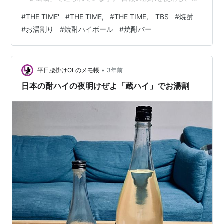
め壺や木樽といった伝統的な器具でじっくりと発酵・熟
#
THE TIME'
#
THE TIME,
#
THE TIME, TBS
#
焼酎
成させることで、焼酎に深みのある味わいと香りが加わ
#
お湯割り
#
焼酎ハイボール
#
焼酎バー
り豊かな個性を持つ焼酎が生まれるのです。 ロックや水
割り、お湯割りなど、さまざまな飲み方で楽しめます
が、芋焼酎はお湯割りにすることでさつまいもの甘みと
香りがより一層引き立ちます。 ストレートで焼酎の本来
•
平日腰掛けOLのメモ帳
3年前
の味わいを楽しむのもいいかも…
日本の酎ハイの夜明けぜよ「蔵ハイ」でお湯割