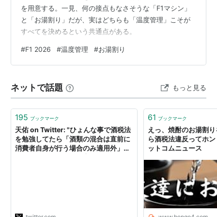
を用意する。一見、何の接点もなさそうな「F1マシン」
と「お湯割り」だが、実はどちらも「温度管理」こそが
すべてを決めるという共通点がある。
#
F1 2026
#
温度管理
#
お湯割り
ネットで話題
もっと見る
195
61
ブックマーク
ブックマーク
天佑 on Twitter: "ひょんな事で酒税法
えっ、焼酎のお湯割り
を勉強してたら「酒類の混合は直前に
ら酒税法違反ってホント
消費者自身が行う場合のみ適用外」と
ットコムニュース
あって、あれ？では「宅飲みとかで友
人や同僚に焼酎のお湯割りとか作った
ら違法なのでは？」と国税局に確認し
たら調査の結果「確かにご指摘の通り
違法になってしまいますね」と返答を
もらう。"
twitter.com
www.bengo4.com