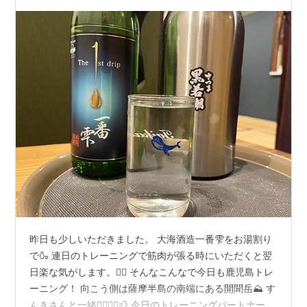
720mlと1800m…
昨日も少しいただきました。 大海酒造一番雫をお湯割り
で🍶 連日のトレーニングで筋肉が張る時にいただくと翌
日楽な気がします。🙆‍♂️ そんなこんなで今日も鹿児島トレ
ーニング！ 向こう側は薩摩半島の南端にある開聞岳⛰️ す
んきさんと一緒🚴‍♂️🚴‍♂️💨 今日のトレーニングパートナーは