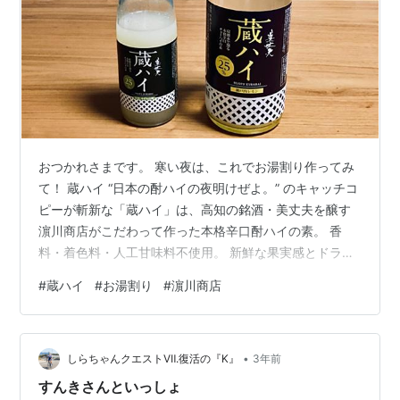
おつかれさまです。 寒い夜は、これでお湯割り作ってみ
て！ 蔵ハイ “日本の酎ハイの夜明けぜよ。” のキャッチコ
ピーが斬新な「蔵ハイ」は、高知の銘酒・美丈夫を醸す
濵川商店がこだわって作った本格辛口酎ハイの素。 香
料・着色料・人工甘味料不使用。 新鮮な果実感とドライ
な味わいがお気に入りでリピート中！ 和食のときは絶対
#
蔵ハイ
#
お湯割り
#
濵川商店
これ！ 夏は炭酸水で割っていたけど、 冬はお湯割りにす
ると、 めっちゃ、うまい！！！ 見て、果肉がたっぷり！
よくふって、注ぎましょ。 お湯を注げば、柑橘の香りが
•
ふわり、しあわせ。 味は、「柚子＆山椒」と「瀬戸内レ
しらちゃんクエストⅦ.復活の『K』
3年前
モン」。 どちらも美味しいので両方常備。 サイズは
すんきさんといっしょ