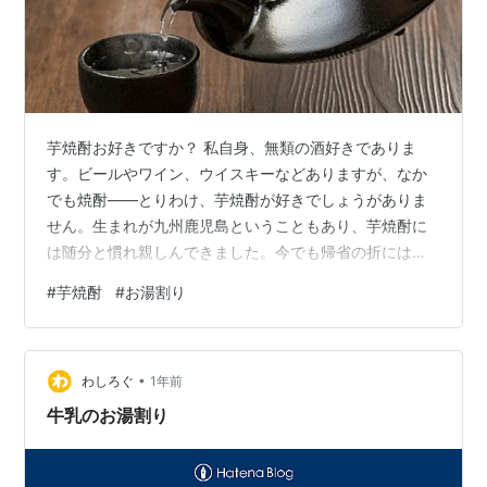
芋焼酎お好きですか？ 私自身、無類の酒好きでありま
す。ビールやワイン、ウイスキーなどありますが、なか
でも焼酎――とりわけ、芋焼酎が好きでしょうがありま
せん。生まれが九州鹿児島ということもあり、芋焼酎に
は随分と慣れ親しんできました。今でも帰省の折には、
街（地元では鹿児島市に行くことを「街に行く」と言っ
#
芋焼酎
#
お湯割り
ていました。他の方もそうなんでしょうか）にある、立
ち飲み焼酎屋で一人お湯割りをちびちび飲んでいたりし
ます。それほど、私にとって芋焼酎は生活の一部、細胞
•
の一部といっても過言ではないわけです。 御存知の通
わしろぐ
1年前
り、焼酎にも色々な飲み方がありますよね。そのままス
牛乳のお湯割り
トレート（生<キ>）でいったり、ロックグラスに氷を…