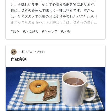
と、美味しい食事、そして心温まる飲み物にあります。
特に、焚き火を囲んで味わう一杯は格別です。皆さん
は、焚き火の火で焼酎のお湯割りを楽しんだことがあり
ますか？そのまろやかさと香ばしさは、焚き火の温もり
と相まって、心を癒す最高の体験となります。今回は、
#
焼酎
#
お湯割り
#
キャンプ
#
お酒
焚き火と焼酎のお湯割りの魅力について詳しくご紹介し
ます。 ☆焚き火の魅力と焼酎のお湯割り 焚き火がもたら
すリラックス効果 焼酎のお湯割りのまろやかさ 焚き火と
•
焼酎のお湯割りの相性 ☆おすすめの焼酎とお湯割りの作
一朴洞日記
2年前
り方 焼酎の選び方 お湯割りの作り方 ☆焚き火を囲む特
自称寝酒
別なひと時 仲間とのコミュニケーション…