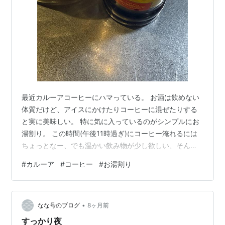
最近カルーアコーヒーにハマっている。 お酒は飲めない
体質だけど、アイスにかけたりコーヒーに混ぜたりする
と実に美味しい。 特に気に入っているのがシンプルにお
湯割り。 この時間(午後11時過ぎ)にコーヒー淹れるには
ちょっとなー、でも温かい飲み物が少し欲しい、そんな
時に大さじ1杯のカルーアを150cc程のお湯で割ると、コ
#
カルーア
#
コーヒー
#
お湯割り
ーヒー風味の甘くて温かい飲み物が出来る。 アルコール
は2%程度なので問題ない。 【ミニサイズ】 カルーア コ
ーヒー 20度 200ml KAHLUA(カルーア) Amazon
•
なな号のブログ
8ヶ月前
すっかり夜