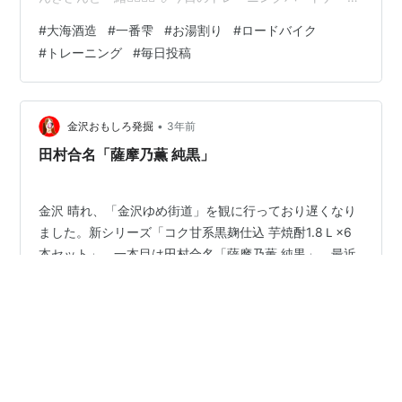
以前いたチームでお世話になったすんきさん（舜紀さ
#
大海酒造
#
一番雫
#
お湯割り
#
ロードバイク
ん）。🙋‍♂️ 今日も5時間良いトレーニングができました。
#
トレーニング
#
毎日投稿
🙆‍♂️ お し ま い 《宣伝》 地元岡山県で応援して下さって
いる『ひので珈琲』さん↓ よかったら覗いてみてくださ
い♪☕️ hinodecoffee.base.shop ラフィネさんのHPでもグ
ッズ販売も始まり…
•
金沢おもしろ発掘
3年前
田村合名「薩摩乃薫 純黒」