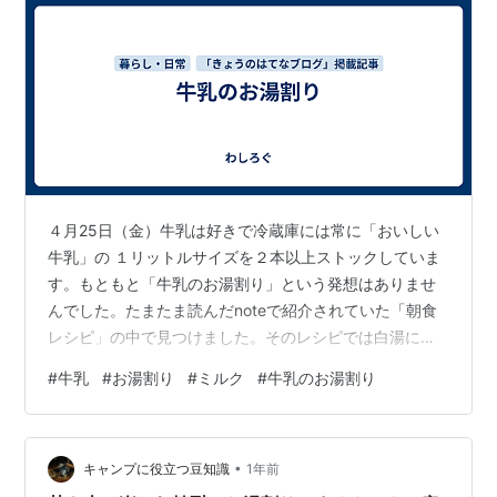
４月25日（金）牛乳は好きで冷蔵庫には常に「おいしい
牛乳」の １リットルサイズを２本以上ストックしていま
す。もともと「牛乳のお湯割り」という発想はありませ
んでした。たまたま読んだnoteで紹介されていた「朝食
レシピ」の中で見つけました。そのレシピでは白湯に牛
乳を入れるという飲み方でしたが、私は冷たい牛乳に沸
#
牛乳
#
お湯割り
#
ミルク
#
牛乳のお湯割り
かしたお湯を入れるというやり方で試してみました。濃
厚な牛乳がおいしいという私のイメージからすると、牛
乳をお湯で割るという発想は邪道で、「ぜったいに不味
•
いだろ...」と思っていました。ところがやってみたらこ
キャンプに役立つ豆知識
1年前
れが「悪くない」ｗ。「冷たい牛乳」が「やさしいミル