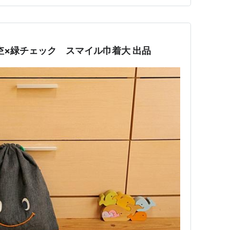
 黒杢×緑チェック スマイル巾着大 出品