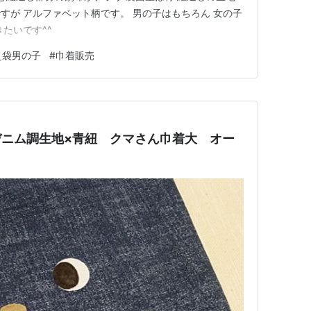
すが アルファベット柄です。 男の子はもちろん 女の子
たいです^^
え袋男の子
#
巾着販売
0 デニム調生地×青紐 クマさん巾着大 オー