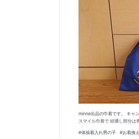
minne出品の巾着です。 キ
スマイル巾着で 紐通し部分は
#
体操着入れ男の子
#
お着換