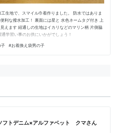
水加工生地で、スマイル巾着作りました。 防水ではありま
便利な撥水加工！ 裏面には星と 水色ネームタグ付き 上
見えます 紐通しの生地はイカリなどのマリン柄 片側脇
園通学習い事のお供にいかがでしょう！
の子
#
お着換え袋男の子
0 茶ソフトデニム×アルファベット クマさん