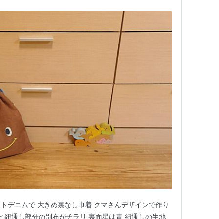
ソフトデニムで 大きめ裏なし巾着 クマさんデザインで作り
ると紐通し部分の別布がチラリ 裏面星は青 紐通しの生地