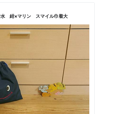
0 撥水 紺×マリン スマイル巾着大