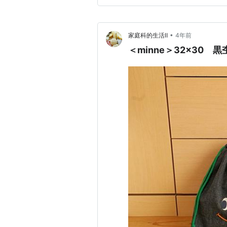
•
家庭科的生活Ⅱ
4年前
＜minne＞32×30