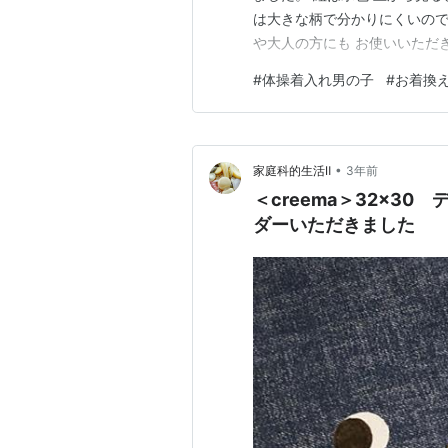
は大きな柄で分かりにくいので
や大人の方にも お使いいただき
#
体操着入れ男の子
#
お着換
•
家庭科的生活Ⅱ
3年前
＜creema＞32×3
ダーいただきました