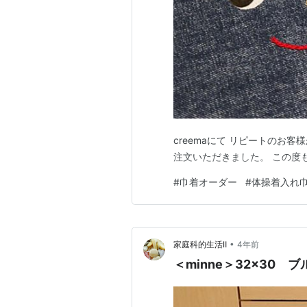
creemaにて リピートのお客
注文いただきました。 この度
#
巾着オーダー
#
体操着入れ
•
家庭科的生活Ⅱ
4年前
＜minne＞32×30