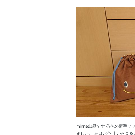
minne出品です 茶色の薄手
ました。 紐は水色 上から見