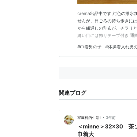
crema出品中です 紺色の撥
せんが、日ごろの持ち歩きには
から紐通しの別布が、チラリと
縫い目には飾りテープ付き 通
#
巾着男の子
#
体操着入れ男
関連ブログ
•
家庭科的生活Ⅱ
3年前
＜minne＞32×3
巾着大