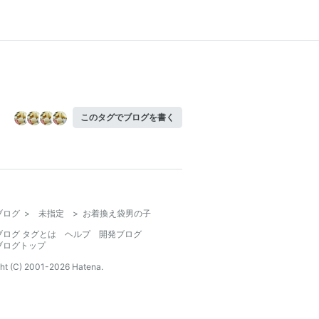
このタグでブログを書く
ブログ
>
未指定
>
お着換え袋男の子
ブログ タグとは
ヘルプ
開発ブログ
ブログトップ
ht (C) 2001-
2026
Hatena.