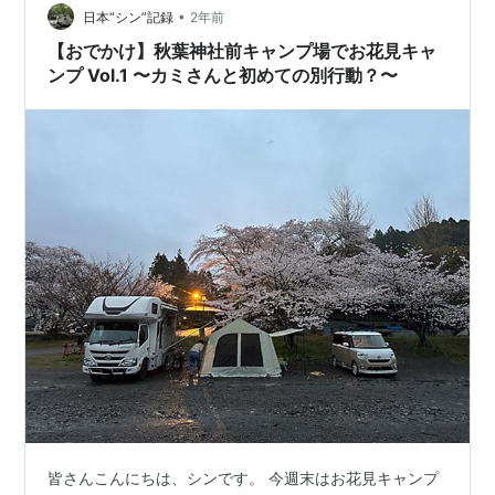
中泊とキャンプ場の違いかな？だから子どもはキャンプ
•
日本“シン”記録
2年前
場が好きです。 おや…
【おでかけ】秋葉神社前キャンプ場でお花見キャ
ンプ Vol.1 〜カミさんと初めての別行動？〜
皆さんこんにちは、シンです。 今週末はお花見キャンプ