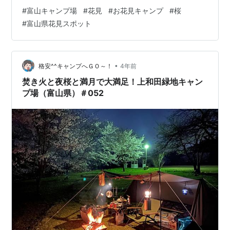
【第５位】閑乗寺公園キャンプ場 基本情報【閑乗寺公園
#
富山キャンプ場
#
花見
#
お花見キャンプ
#
桜
キャンプ場】 閑乗寺公園キャンプ場へのアクセス！ 閑乗
#
富山県花見スポット
寺公園キャンプ場の桜の見頃！ 【第４位】ガラパゴスキ
ャンピングパーク桜ヶ池自遊の森 基本情報【ガラパゴス
キャンピングパーク 桜ヶ池自遊の森】 ガラパゴスキャン
ピングパーク桜ヶ池自遊の森へのアクセス！ ガラパゴス
•
格安^^キャンプへＧＯ～！
4年前
キャンピングパーク桜ヶ池自…
焚き火と夜桜と満月で大満足！上和田緑地キャン
プ場（富山県）＃052