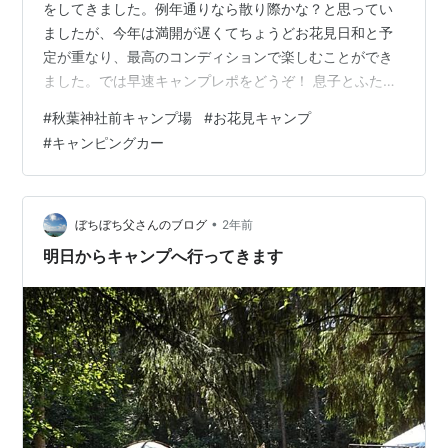
をしてきました。例年通りなら散り際かな？と思ってい
ましたが、今年は満開が遅くてちょうどお花見日和と予
定が重なり、最高のコンディションで楽しむことができ
ました。では早速キャンプレポをどうぞ！ 息子とふたり
でキャンプ場へ 4月5日は息子の始業式の日、昼から登校
#
秋葉神社前キャンプ場
#
お花見キャンプ
して15時下校予定でした。そのため私は息子の登下校の
#
キャンピングカー
面倒を見るために休暇を取得、カミさんと娘は平常通
り。普段なら遊びを諦めるスケジュールですが、近場の
キャンプ場なら出動可能です。この前行った秋葉神社前
キャンプ場のサイト内には多くの桜の木が生えていたの
•
ぼちぼち父さんのブログ
2年前
で、お花見キャンプができるのでは？そこで計…
明日からキャンプへ行ってきます