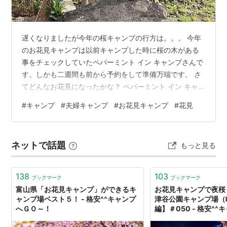
遅くなりましたが今年の桜キャンプの行方は。。。 今年
のお花見キャンプは以前キャンプした時に桜の木がある
事をチェックしていたペパーミント イン キャンプさんで
す。しかも二週間も前から予約をして準備万端です。 さ
てどんなお花見になったかな？ ペパーミント イン キャ
ンプってどんな所 ペンションをコロナ禍で閉業してキャ
#
キャンプ
#
夫婦キャンプ
#
お花見キャンプ
#
花見
ンプ場になった異色のキャンプ場。2年前に行った時と変
わらずオーナーさんの細やかな気遣いが感じられるキャ
ンプ場です。 washi2camp.hatenablog.com 良かった所
ネットで話題
もっと見る
お花見ベストポジションだった事（夜はライトアップし
てくれました） わしワシは2番サイト、桜の木に囲まれ
てる…
138
103
ブックマーク
ブックマーク
富山県「お花見キャンプ」ができるキ
お花見キャンプで夜桜
ャンプ場ベスト５！ - 格安^^キャンプ
津谷公園キャンプ場（
へＧＯ～！
編】＃050 - 格安^
～！