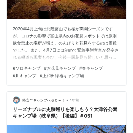
2020年4月上旬は北陸富山でも桜が満開シーズンです
が、コロナの影響で富山県内のお花見スポットでは原則
飲食禁止の場所が増え、のんびりと花見をするのは困難
でした。 また、4月7日には初めて緊急事態宣言が発令さ
れる報道も現実も帯び、今後一層花見も難しいと思った
ので、有休をとって上和田緑地キャンプ場でお花見キャ
#
ソロキャンプ
#
お花見キャンプ
#
春キャンプ
ンプです。 焚き火と夜桜と満月で大満足！ キャンプでの
#
川キャンプ
#
上和田緑地キャンプ場
コロナ感染対策！ 上和田緑地キャンプ場へ行こう！ バン
ドック ソロベースの設営をしよう！ バンドック ソロベ
ース 貸し切り状態でお花見開始！ モーラナイフ コンパ
ニオン ヘビーデューティ ステンレス 夕飯の準備をしよ
•
格安^^キャンプへＧＯ～！
4年前
う！ 焚き火と満月で最高…
リーズナブルに史跡巡りを楽しもう？大津谷公園
キャンプ場（岐阜県）【後編】＃051