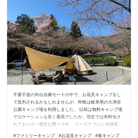
不要不急の外出自粛モードの中で、お花見キャンプをし
て批判されるかもしれませんが、昨晩は岐阜県の大津谷
公園キャンプ場を利用しました。 以前は無料キャンプ場
でロケーションも良く最高でしたが、現在では有料化さ
れており少々残念な限りです。 リーズナブルに史跡巡り
を楽しもう？ 大津谷公園キャンプ場（二日目） 朝焼けと
#
ファミリーキャンプ
#
お花見キャンプ
#
春キャンプ