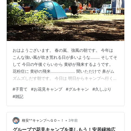
おはようございます。 春の嵐、強風の朝です。 今年は
こんな強い風が吹き荒れる日が多いような........ そしてそ
して 今日の午後ぐらいから 黄砂が飛来するようです。
花粉症に 黄砂の飛来..................... 聞いただけで 鼻がム
ズムズしだす朝です。 今日は 明日からキャンプへ行くぞ
～ のお話を。 先日お伝えした通り 今年初めてのキャン
#
子育て
#
お花見キャンプ
#
グルキャン
#
久しぶり
プ、 久しぶりにパパ友さん家族と グルキャン・合宿キャ
#
雑記
ンプへ 行ってきます。 botibotitousan.hatenablog.com
botibotitousan.hatenablog.com キャンプ地は ぼちぼち
家の定宿になって…
•
格安^^キャンプへＧＯ～！
3年前
グループで花見キャンプを楽しもう！安居緑地広