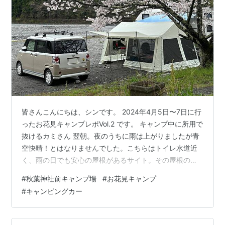
皆さんこんにちは、シンです。 2024年4月5日〜7日に行
ったお花見キャンプレポVol.2 です。 キャンプ中に所用で
抜けるカミさん 翌朝。夜のうちに雨は上がりましたが青
空快晴！とはなりませんでした。こちらはトイレ水道近
く、雨の日でも安心の屋根があるサイト。その屋根の上
から撮影した様子です。こちらは一人￥600と少々お高
#
秋葉神社前キャンプ場
#
お花見キャンプ
めです。 個人的にはコンクリのままがいいかな？このゴ
#
キャンピングカー
ザお世辞にもキレイとは言えませんので・・・ 朝食はイ
ングリッシュマフィンサンドです。 食べ終わったら子ど
もはすぐ遊びだします。これが道の駅やRVパークでの車