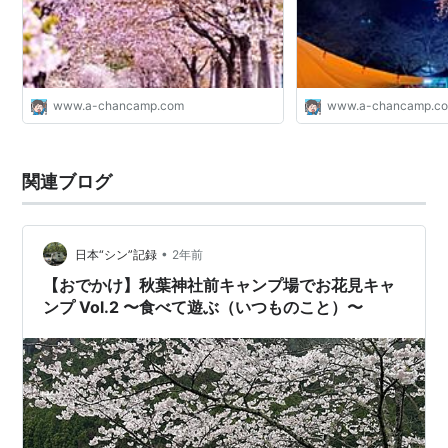
www.a-chancamp.com
www.a-chancamp.c
関連ブログ
•
日本“シン”記録
2年前
【おでかけ】秋葉神社前キャンプ場でお花見キャ
ンプ Vol.2 〜食べて遊ぶ（いつものこと）〜