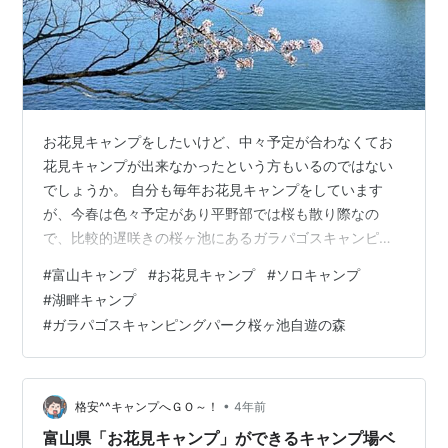
お花見キャンプをしたいけど、中々予定が合わなくてお
花見キャンプが出来なかったという方もいるのではない
でしょうか。 自分も毎年お花見キャンプをしています
が、今春は色々予定があり平野部では桜も散り際なの
で、比較的遅咲きの桜ヶ池にあるガラパゴスキャンピン
グパーク『桜ヶ池自遊の森』にて、今回はお花見ソログ
#
富山キャンプ
#
お花見キャンプ
#
ソロキャンプ
ループキャンプです。 ガラパゴスキャンピングパーク桜
#
湖畔キャンプ
ヶ池自遊の森へ行こう！ 桜ヶ池は平野に比べ開花が1週間
#
ガラパゴスキャンピングパーク桜ヶ池自遊の森
ほど遅め！ LINEでチェックインをしよう！ スノーピーク
「ヘキサイーズ1」を設営しよう！ スノーピーク「ヘキサ
イーズ 1」 桜ヶ池クアガーデンで温泉に入ろう！ 生姜焼
き定食を作ろう！ TOKYO…
•
格安^^キャンプへＧＯ～！
4年前
富山県「お花見キャンプ」ができるキャンプ場ベ