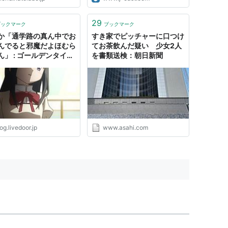
29
ブックマーク
ブックマーク
か「通学路の真ん中でお
すき家でピッチャーに口つけ
んでると邪魔だよほむら
てお茶飲んだ疑い 少女2人
ん」 : ゴールデンタイム
を書類送検：朝日新聞
og.livedoor.jp
www.asahi.com