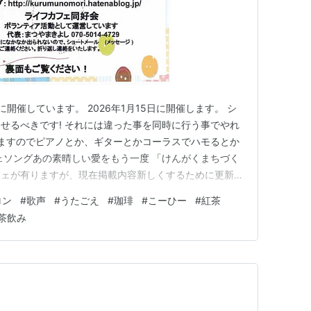
開催しています。 2026年1月15日に開催します。 シ
せるべきです! それには違った事を同時に行う事でやれ
れますのでピアノとか、ギターとかコーラスでハモるとか
カフェソングあの素晴しい愛をもう一度 「けんがくまちづく
フェが有りますが、現在掲載内容新しくするために更新作
ちください！ ＜ライフカフェ1/15開催＞ ＜ライフカ
ロン
#
歌声
#
うたごえ
#
珈琲
#
こーひー
#
紅茶
ウスに当初から有るテレビが壊れていました。修理できれば
茶飲み
の…
。