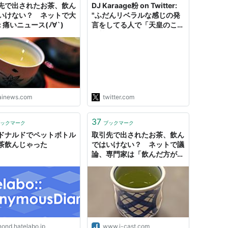
先で出されたお茶、飲ん
DJ Karaage粉 on Twitter:
いけない？ ネットで大
"ふだんリベラルな感じの発
: 痛いニュース(ﾉ∀`)
言をしてる人で「天皇のこと
は尊敬している、私のことを
右翼と呼ぶなら呼べ」って言
ってた人、天皇の茶会に高須
や杉田水脈が招かれてること
にどんな感想を持ってるのか
見に行ったら「差別主義者と
お茶飲まないといけない天皇
tainews.com
twitter.com
は大変だな」的なことを書い
てて流石！ってなってる"
37
ックマーク
ブックマーク
ドナルドでペットボトル
取引先で出されたお茶、飲ん
茶飲んじゃった
ではいけない？ ネットで議
論、専門家は「飲んだ方が良
い」
nond.hatelabo.jp
www.j-cast.com