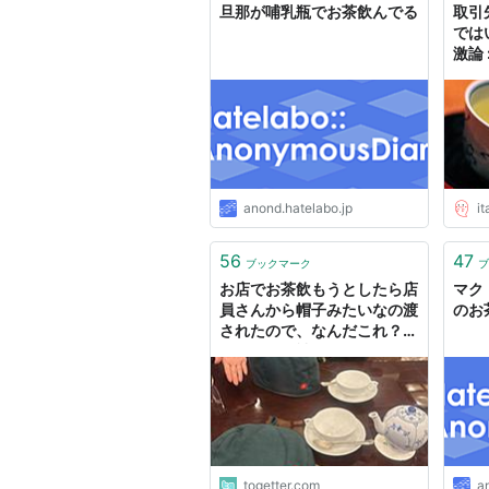
旦那が哺乳瓶でお茶飲んでる
取引
では
激論 
anond.hatelabo.jp
i
56
47
ブックマーク
ブ
お店でお茶飲もうとしたら店
マク
員さんから帽子みたいなの渡
のお
されたので、なんだこれ？と
思って頭に被ろうとしたら
『ポットにです…！』って説
明された
togetter.com
a