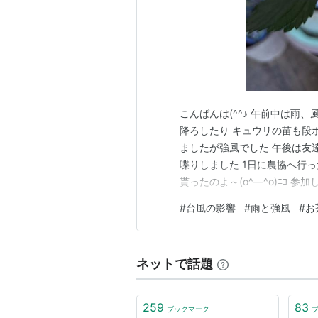
こんばんは(^^♪ 午前中は雨
降ろしたり キュウリの苗も段
ましたが強風でした 午後は友
喋りしました 1日に農協へ行
貰ったのよ～(o^―^o)ﾆｺ
した 良かったわ～ ランタナ
#
台風の影響
#
雨と強風
#
お
(;^_^A 明日は生協とスイミ
キング参加中…
ネットで話題
259
83
ブックマーク