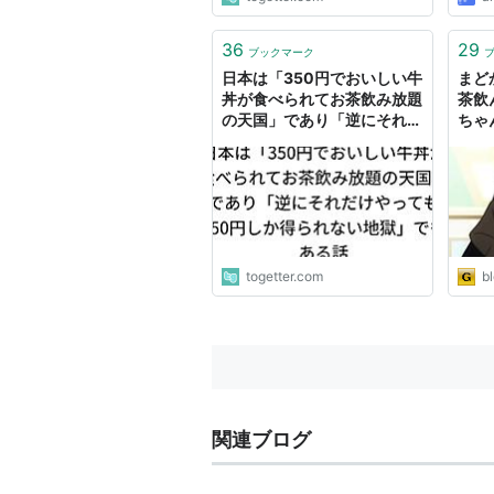
36
29
ブックマーク
日本は「350円でおいしい牛
まど
丼が食べられてお茶飲み放題
茶飲
の天国」であり「逆にそれだ
ちゃ
けやっても350円しか得られ
ズ
ない地獄」でもある話
togetter.com
bl
関連ブログ