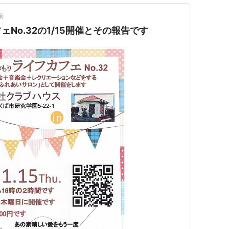
前
No.32の1/15開催とその報告です