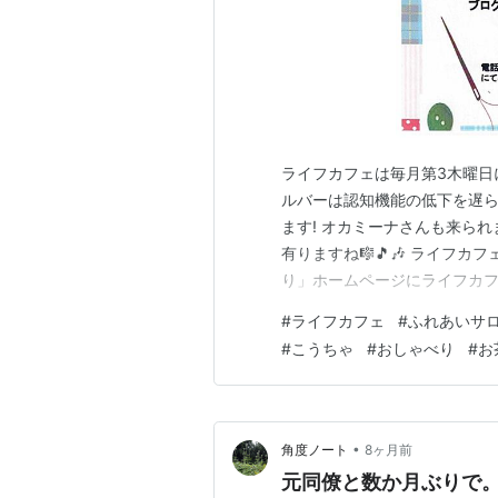
ライフカフェは毎月第3木曜日に
ルバーは認知機能の低下を遅ら
ます! オカミーナさんも来ら
有りますね🎼🎵🎶 ライフ
り」ホームページにライフカ
業をしていますのでしばらくお待
#
ライフカフェ
#
ふれあいサ
フェ1/15報告＞ クラブハ
#
こうちゃ
#
おしゃべり
#
お
と思ったのですが、この「来夢
•
角度ノート
8ヶ月前
元同僚と数か月ぶりで