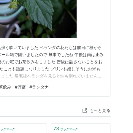
、風強く吹いていました ベランダの花たちは前日に棚から
ボール箱で囲いましたので 無事でしたね 午後は雨は止み
達のお宅でお茶飲みをしました 普段は話さないことをお
ったことも話題になりました プリンも嬉しそうにお米も
 参加しました 帰宅後ベランダを見ると鉢も倒れていませんで
が咲いていました～可愛いですね ボケているわね・・・
茶飲み
#
貯蓄
#
ランタナ
ングです 皆様の応援クリックお願いいたしますm(__)m ラン
もっと見る
73
ブックマーク
ブックマーク