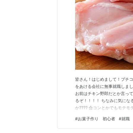
皆さん！はじめまして！ブチコ
をあける会社に無事就職しまし
お前はチキン野郎だとか言っ
るぞ！！！！ ちなみに気にな
か???? 合コンとかでもモテ
#
お菓子作り 初心者
#
就職