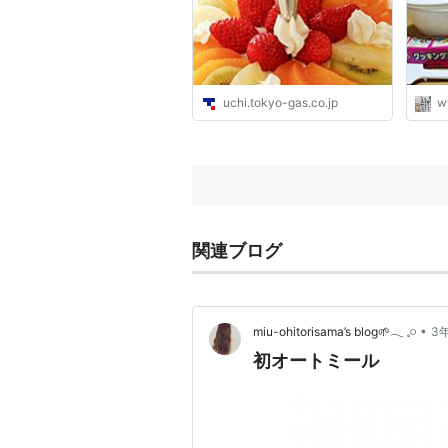
uchi.tokyo-gas.co.jp
w
関連ブログ
•
miu-ohitorisama’s blog🌱𓂃 𓈒𓏸
3
初オートミール