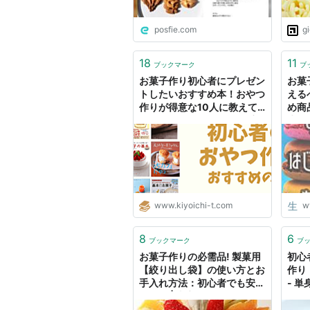
posfie.com
g
18
11
ブックマーク
ブ
お菓子作り初心者にプレゼン
お菓
トしたいおすすめ本！おやつ
える
作りが得意な10人に教えて
め商
もらいました｜アイテム手帳
生か
www.kiyoichi-t.com
w
8
6
ブックマーク
ブ
お菓子作りの必需品! 製菓用
初心
【絞り出し袋】の使い方とお
作り
手入れ方法：初心者でも安心
- 単
ガイド | 東京ガス ウチコト