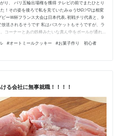
がり、 パリ五輪出場権を獲得 テレビの前でまたひとり
た！その姿を後ろで私を見ていたみゅうᗢᘏ੭♡は相変
グビーW杯フランス大会は日本代表､初戦チリ代表と、9
NHKで放送されるそうです 私はバスケットもそうですが、ラ
ん。コーナーとあの鉄棒みたいな真ん中をボールが通れば
でもまたひとりで騒ぎながら応援するのでコーナーとあ
ル
#
オートミールクッキー
#
お菓子作り 初心者
入ったらガッツポーズしてると思います ラグビーはル
とりでは分か…
あける会社に無事就職！！！！