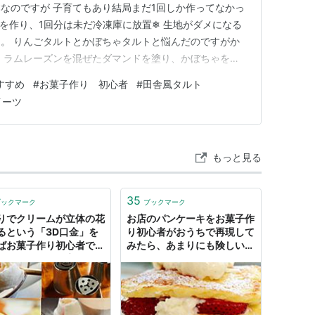
なのですが 子育てもあり結局まだ1回しか作ってなかっ
地を作り、1回分は未だ冷凍庫に放置❄ 生地がダメになる
。 りんごタルトとかぼちゃタルトと悩んだのですがか
、ラムレーズンを混ぜたダマンドを塗り、かぼちゃを並
い簡単なんです。 かぼちゃは生のまま。適当にぽんぽん
すすめ
#
お菓子作り 初心者
#
田舎風タルト
仕上げのラムレーズンとローズマリーを散らしたら完成
イーツ
 折り返しが少…
もっと見る
35
ブックマーク
ブックマーク
りでクリームが立体の花
お店のパンケーキをお菓子作
るという「3D口金」を
り初心者がおうちで再現して
ばお菓子作り初心者でも
みたら、あまりにも険しい道
畑が作れるのか実験して
のりでした
した