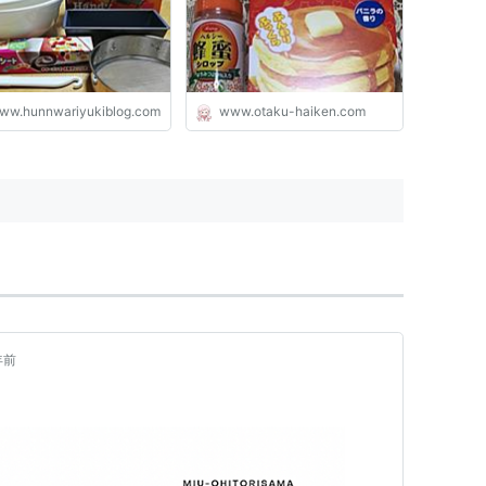
ww.hunnwariyukiblog.com
www.otaku-haiken.com
年前