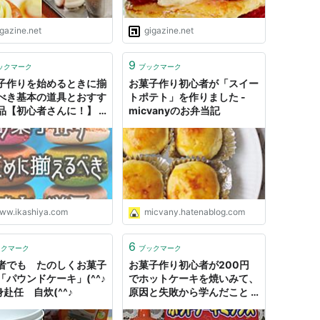
igazine.net
gigazine.net
9
ックマーク
ブックマーク
子作りを始めるときに揃
お菓子作り初心者が「スイー
べき基本の道具とおすす
トポテト」を作りました -
品【初心者さんに！】 -
micvanyのお弁当記
し屋さん。
ww.ikashiya.com
micvany.hatenablog.com
6
ックマーク
ブックマーク
者でも たのしくお菓子
お菓子作り初心者が200円
「パウンドケーキ」(^^♪
でホットケーキを焼いみて、
身赴任 自炊(^^♪
原因と失敗から学んだこと -
る〜子のヲタく拝見