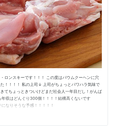
・ロンスキーです！！！ この度はバウムクーヘンに穴
た！！！！ 私の上司↓ 上司がちょっとパワハラ気味で
てきてちょっときついけどまだ社会人一年目だし！がんば
る年収はどんぐり300個！！！！結構高くないです
モテになりそうな予感！！！！！