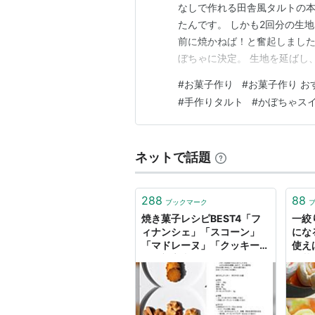
なしで作れる田舎風タルトの本
たんです。 しかも2回分の生
前に焼かねば！と奮起しました
ぼちゃに決定。 生地を延ばし
べる。 生地さえあればすんご
#
お菓子作り
#
お菓子作り お
と。 これをオーブンで焼き、
#
手作りタルト
#
かぼちゃス
✨ めっちゃおいしそうでしょ？
ネットで話題
288
88
ブックマーク
焼き菓子レシピBEST4「フ
一絞
ィナンシェ」「スコーン」
にな
「マドレーヌ」「クッキーた
使え
ち」初心者で作りやすく、
お花
10年以上かけたお菓子作り
みま
の集大成ともいえるレシピた
ち