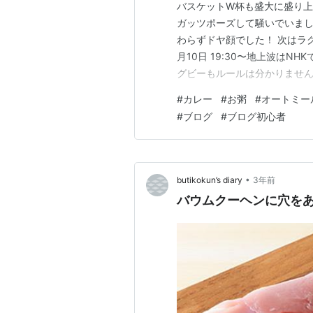
バスケットW杯も盛大に盛り上
ガッツポーズして騒いでいまし
わらずドヤ顔でした！ 次はラ
月10日 19:30〜地上波は
グビーもルールは分かりませ
良いということぐらいです！ 
#
カレー
#
お粥
#
オートミー
の鉄棒みたいなところで点数が
#
ブログ
#
ブログ初心者
ールは教えてもらわないと私ひ
•
butikokun’s diary
3年前
バウムクーヘンに穴を