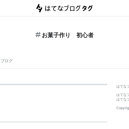
お菓子作り 初心者
連ブログ
はてな
はてな
はてな
Copyrig