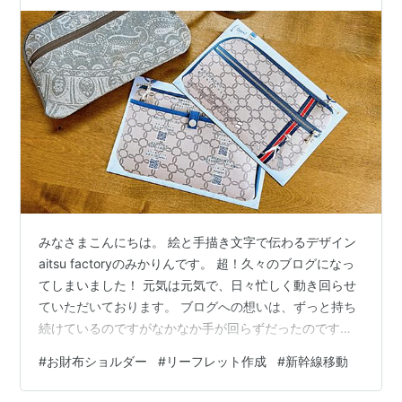
ていただきました
みなさまこんにちは。 絵と手描き文字で伝わるデザイン
aitsu factoryのみかりんです。 超！久々のブログになっ
てしまいました！ 元気は元気で、日々忙しく動き回らせ
ていただいております。 ブログへの想いは、ずっと持ち
続けているのですがなかなか手が回らずだったのですが
今回は、 絶対絶対書きたい！ 大切な方からのご依頼でし
#
お財布ショルダー
#
リーフレット作成
#
新幹線移動
たので、書かせていただきます！ 先に言っておきます
が、すごく長文になります！ よかったらお付き合いくだ