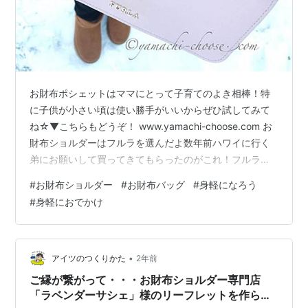
お財布ポシェットはママにとって子育てのよき相棒！特
に子供が小さい頃は使い勝手がいいからぜひ試してみて
ね☆▼こちらもどうぞ！ www.yamachi-choose.com お
財布ショルダーはフルラを選んだよ数年前ハワイに行く
弟にお願いして買ってきてもらったのがこれ！フルラの
お財布ショルダー見た目も美しい♡どうやらフルラ公式
#
お財布ショルダー
#
お財布バッグ
#
身軽になろう
ホームページに載ってないから廃盤になっちゃったのか
#
身軽におでかけ
な？中古品か並行輸入でないと手に入らないかも・・・
再販されるといいのにね！▼お財布ショルダーがママに
人気の理由はこれ！ www.yamachi-choose.com お財布
ポシェットのデメリットはここだった・・・お財布ショ
•
アイツのつくりかた
2年前
ルダー…
ご縁が繋がって・・・お財布ショルダー専門店
「ラベンダーサシェ」様のリーフレットを作らせ