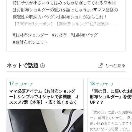
特に子供が小さいうちはめっちゃ活躍してくれる♡今回
はお財布ショルダーの魅力を語っちゃうよ♪▼ママ監修の
機能性や収納力バツグンお財布ショルダならこれ！
【300円offクーポン】【楽天ランキング1位3冠獲得！】
お財布 バッグ ショルダーバッグ レディース ママカル ポ
#
お財布ショルダー
#
お財布
#
お財布バッグ
シェット マザーズバッグ ママバッグ 撥水 インナーバッ
#
お財布ポシェット
グ ミニショルダー 軽量 斜め掛け 整頓 お財布ショルダー
ウォレット 財布機能付き コンパクト お財布ショルダー
がママに人気の理由①ママ歴10年以上！そんなわたしが
ネットで話題
もっと見る
考えるお財布ショルダーがママに人気の理由！まずはこ
れ♡【身軽】…
17
13
ブックマーク
ブックマーク
ママ必須アイテム【お財布ショルダ
「寅の日」に届いたお
ー】シンプルでオシャレで多機能 オ
財布ショルダー』を使
ススメ7選【本革】 - 広く浅くまるく
UP？？
「寅の日」に届いたお財
ー』 前回ぐらいから、 
使い始めることにしてて 1
めたいな～って思ってた。