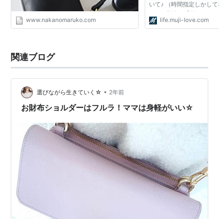
いて♪ （時間指定しかし
このお財布は縁起がいいの
www.nakanomaruko.com
life.muji-love.com
に思ってる私💓 けっこ
ｗ お財布を使...
関連ブログ
•
選びながら生きていく☆
2年前
お財布ショルダーはフルラ！ママは身軽がいい☆