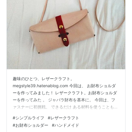
趣味のひとつ、レザークラフト。
megstyle39.hatenablog.com 今回は、 お財布ショルダ
ーを作ってみました！ レザークラフト。お財布ショルダ
ーを作ってみた 。 ジャバラ財布を基本に。 今回は、フ
ァスナーに初挑戦。 できるだけ ある材料を使うことも試
みました。 こちらの本の ジャバラ財布を参考に、 型紙
#
シンプルライフ
#
レザークラフト
をとりました。 手縫いでちくちく はじめての革のおさい
#
お財布ショルダー
#
ハンドメイド
ふ 作者: スタジオタッククリエイティブ 出版社/メーカー: