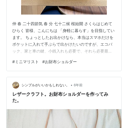
仲 春 二十四節気 春 分 七十二候 桜始開 さくらはじめて
ひらく 皆様、こんにちは 「身軽に暮らす」を目指してい
ます。 ちょっとしたお出かけなら、本当はスマホだけを
ポケットに入れて手ぶらで出かけたいのですが、エコバ
ック、家と車の鍵、小銭入れも必要で、それら必要最低
限のモノを入れるために使っているポシェットを紹介し
#
ミニマリスト
#
お財布ショルダー
ます。 ミニマリストしぶさん監修の会社「less is」が販
売している「薄いお財布ショルダー」です。お値段は税
込み7,490円。サイズは縦21㎝×横18㎝。厚さ8㎜。素材
•
はリサイクルレザー。 入れているのはファスナー内に小
シンプルがいいかもしれない。
6年前
銭入れ、家と車の鍵、ファスナー外のフリースペースに
レザークラフト。お財布ショルダーを作ってみ
エコバッグ、…
た。