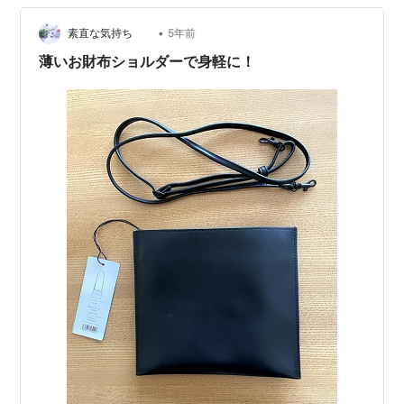
さい♪ 今回のお仕事は お財布ショルダー専門店「ラベン
•
ダーサシェ」のイシロヨウコさんからのご依頼。 イシロ
素直な気持ち
5年前
さんとの繋がりは、実は実は遡ること、2017年。 私が今
薄いお財布ショルダーで身軽に！
のイラ…