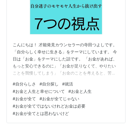
こんにちは！ 才能発見カウンセラーの寺田つよしです。
「自分らしく幸せに生きる」をテーマにしています。 今
日は「お金」をテーマにした話です。 「お金があれば、
もっと安心できるのに」「お金が足りなくて、やりたい
ことを我慢してしまう」「お金のことを考えると、苦し
くなる…」 また、 「やっぱり世の中、お金がすべてでし
#
自分らしさ
#
自分探し
#
就活
ょ」「いやいや、愛があればお金なんていらないよ」 こ
#
お金と人生と幸せについて
#
お金と人生
んな言葉、あなたも一度は耳にしたことがあるのではな
#
お金が全て
#
お金が全てじゃない
いでしょうか。どちらも一理あるように思えるし、時に
#
お金が全てではないけれどお金は必要
はその言葉に救われることもあります。 「結局どないや
#
お金が全てとは思わないけど
ねん！！」(笑) 個人的には、「お金が全て！！」って意
見には「なんか嫌な感じがする！…