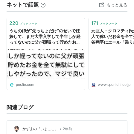
ネットで話題
もっと見る
220
171
ブックマーク
ブックマーク
うちの姉が“先っちょだけ”のせいで妊
元巨人・クロマティ氏
娠して、まだ大学入学して半年しか経
人で稼いだお金を全て
ってないのに父が頑張って貯めたお金
谷翔平にエール「乗り越
を全て無駄にして中退しやがったの
ニチ Sponichi Anne
で、マジで良い思い出がない→「この
文化滅びて欲しい」
posfie.com
www.sponichi.co.jp
関連ブログ
•
かずまの『いまここ』
2年前