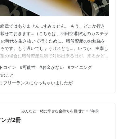
終章ではありません…すみません。 もう、どこか行き
を載せておきます…（こちらは、羽田空港限定のカステラ
、この時代を生き抜いて行くために、暗号資産のお勉強を
ころです。もう遅いでしょうけれども…。いつか、主宰し
希望の場合に暗号資産決済で対応出来る日が、来るかどう
いろいろと、暗号資産についてお話しを聞く機会があり
トコイン
#
可能性
#
お金がない
#
マイニング
出して、いろいろ初めてはみたものの…その後ずっと足踏
金のこと
 私には、仮想通貨を…
まフリーランスになっちゃいましたが
•
 みんなと一緒に幸せな金持ちを目指す
6年前
ンガ2冊