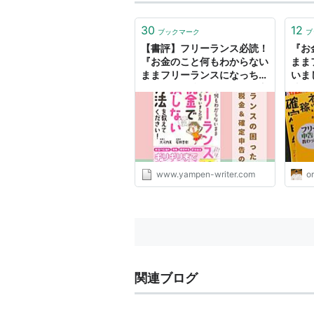
30
12
ブックマーク
ブ
【書評】フリーランス必読！
『お
『お金のこと何もわからない
まま
ままフリーランスになっちゃ
いま
いましたが税金で損しない方
法を
法を教えてください！』 -
にわ
yampen
興味
対読
てほ
www.yampen-writer.com
or
関連ブログ