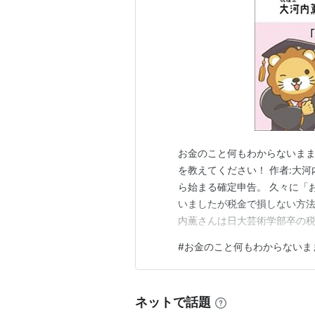
お金のこと何もわからないま
を教えてください！ 作者:大河内
ら始まる確定申告。 久々に「
いましたが税金で損しない方法
内薫さんは日大芸術学部卒の税
ない。 大河内さんのVoicy
#
お金のこと何もわからないま
すく解説されてます。 若林杏
なり貢献。 現在30万部突破。
ネットで話題