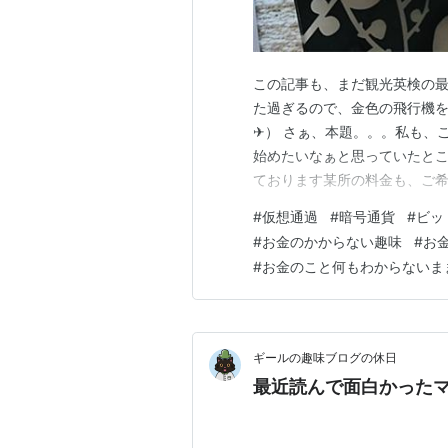
この記事も、まだ観光英検の最
た過ぎるので、金色の飛行機
✈︎） さぁ、本題。。。私も
始めたいなぁと思っていたと
ております某所の料金も、ご
かはわかりませんが…。笑。 
#
仮想通過
#
暗号通貨
#
ビッ
まして、とりあえず一歩踏み
#
お金のかからない趣味
#
お
み状態です🚶‍♀️ なぜかって…
#
お金のこと何もわからないま
ギールの趣味ブログの休日
最近読んで面白かったマ