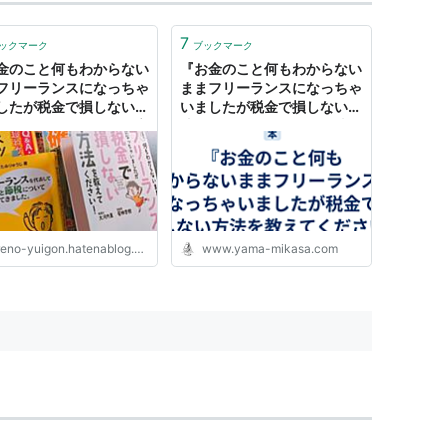
7
ックマーク
ブックマーク
金のこと何もわからない
『お金のこと何もわからない
フリーランスになっちゃ
ままフリーランスになっちゃ
したが税金で損しない方
いましたが税金で損しない方
教えてください』が最高
法を教えてください』は猿で
かりやすいから、副業に
もわかる税のおススメ入門書
があるサラリーマンは絶
- 読書生活
むべき - 俺の遺言を聴い
しい
eno-yuigon.hatenablog.com
www.yama-mikasa.com