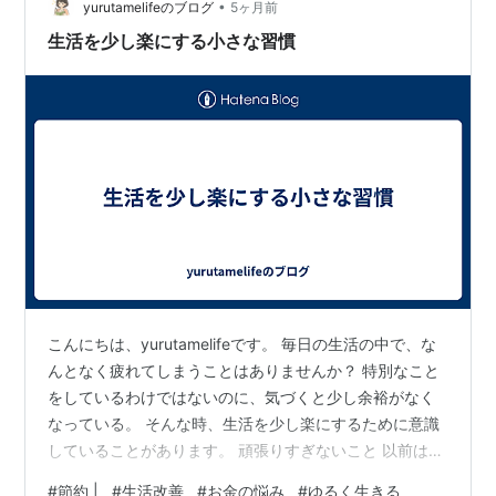
•
す。 だから最近は、予定を詰めすぎないようにしていま
yurutamelifeのブログ
5ヶ月前
す。 少し余白を残すだけで、気持ちにも余裕が生まれま
生活を少し楽にする小さな習慣
した。 できたこと…
こんにちは、yurutamelifeです。 毎日の生活の中で、な
んとなく疲れてしまうことはありませんか？ 特別なこと
をしているわけではないのに、気づくと少し余裕がなく
なっている。 そんな時、生活を少し楽にするために意識
していることがあります。 頑張りすぎないこと 以前は、
きちんとやろうとすることが多かったと思います。 で
#
節約 |
#
生活改善
#
お金の悩み
#
ゆるく生きる