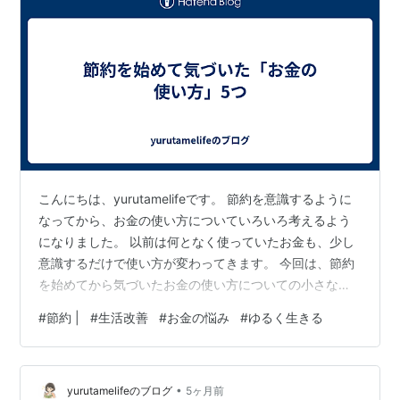
こんにちは、yurutamelifeです。 節約を意識するように
なってから、お金の使い方についていろいろ考えるよう
になりました。 以前は何となく使っていたお金も、少し
意識するだけで使い方が変わってきます。 今回は、節約
を始めてから気づいたお金の使い方についての小さな変
化をまとめてみました。 ① 本当に必要なものは意外と
#
節約 |
#
生活改善
#
お金の悩み
#
ゆるく生きる
少ない 以前は「とりあえず買う」ことも多かったのです
が、少し考えるようになってから気づいたことがありま
す。 それは本当に必要なものは意外と少ないということ
•
です。 一度考えるだけで、無駄な出費は減っていきまし
yurutamelifeのブログ
5ヶ月前