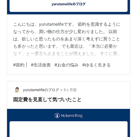
こんにちは、yurutamelifeです。 節約を意識するように
なってから、買い物の仕方が少し変わりました。 以前
は、欲しいと思ったものをあまり深く考えずに買うこと
も多かったと思います。 でも最近は、「本当に必要か
な？」と一度立ち止まることが増えました。 すぐに買わ
ないという習慣 気になるものを見つけても、すぐに買わ
#
節約 |
#
生活改善
#
お金の悩み
#
ゆるく生きる
ないようにする。 それだけでも、無駄な出費は減ると感
じています。 時間を置いて考えると、意外と「やっぱり
いらないかも」と思うことも多いからです。 必要なもの
•
だけ買う 節約を始めてから意識しているのは、必要なも
yurutamelifeのブログ
5ヶ月前
のだけを買うということです。 安いから買うのではな
固定費を見直して気づいたこと
く、本当に使うものかどう…