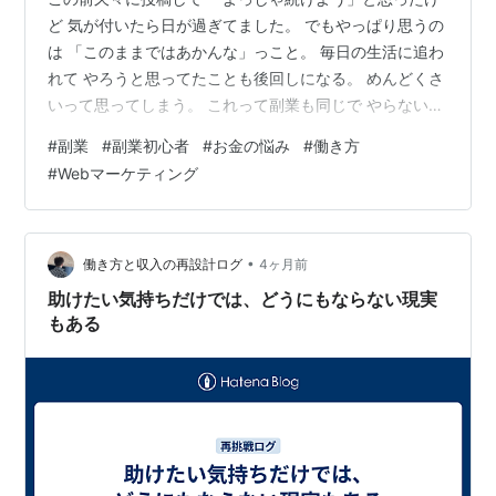
ど 気が付いたら日が過ぎてました。 でもやっぱり思うの
は 「このままではあかんな」っこと。 毎日の生活に追わ
れて やろうと思ってたことも後回しになる。 めんどくさ
いって思ってしまう。 これって副業も同じで やらない理
由っていくらでも出てくる。 僕もそうでした。 でも結局
#
副業
#
副業初心者
#
お金の悩み
#
働き方
動いた人からしか変わらない。 完璧じゃなくてもいいか
#
Webマーケティング
ら とりあえず動く。 今日またこうして書いているのも
その一歩です。 もし今、何か始めたいけど 動いていない
なら 小さくてでもいいから動いてみてください。 その積
み重ねが変わるきっかけになります。 そんな方に少しで
•
働き方と収入の再設計ログ
4ヶ月前
も僕の今ま…
助けたい気持ちだけでは、どうにもならない現実
もある