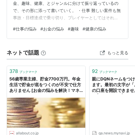
金、趣味、健康、とジャンルに分けて振り返っているの
で、その形に添って書いていく。 ・仕事 難しい案件も無
事故・目標達成で乗り切り、プレイヤーとしてはそれな
りにやれたと思っている。 おかげで昇給もしたし、ボー
#
仕事の悩み
#
お金の悩み
#
趣味
#
健康の悩み
ナスも良かった。 でも、同僚や新しく入ってきたメンバ
ーへのサポートや配慮、プロジェクトでのリーダーシッ
プなどは欠けていたと思う。 あと、AIによる業務改善み
ネットで話題
もっと見る
たいなところにも手を付けられていない。 目の前の仕事
をこなすだけで手一杯にならないよう、時間的にもメン
タル的にももっと余裕を持ちたい…
378
92
ブックマーク
ブックマーク
56歳専業主婦、貯金7700万円。年金
親にDQNネームをつ
生活で貯金が底をつくのが不安で仕方
ます。最初の文字が「
ありません [お金の悩みを解決！マネ
の口座を開設できません
ープランクリニック] All About
み | お金の悩み | 
悩みを解消 マイナビニ
allabout.co.jp
qa.news.mynavi.jp