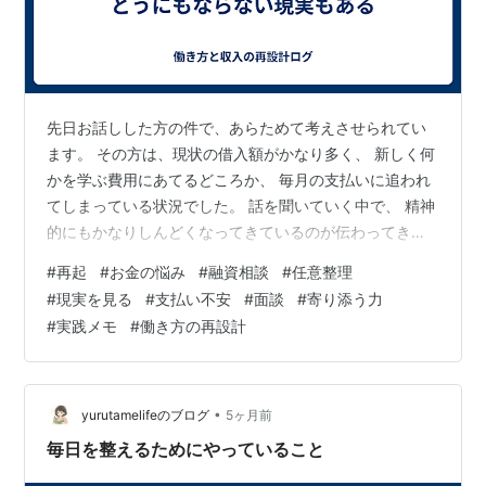
先日お話しした方の件で、あらためて考えさせられてい
ます。 その方は、現状の借入額がかなり多く、 新しく何
かを学ぶ費用にあてるどころか、 毎月の支払いに追われ
てしまっている状況でした。 話を聞いていく中で、 精神
的にもかなりしんどくなってきているのが伝わってきま
した。 こういう話を聞くと、やっぱり何とか力になれな
#
再起
#
お金の悩み
#
融資相談
#
任意整理
いかと思います。 ただ話を聞いて終わりではなく、 少し
#
現実を見る
#
支払い不安
#
面談
#
寄り添う力
でも今より良くなる方法がないか。 何か現実的に動ける
#
実践メモ
#
働き方の再設計
手はないか。 そう考えて、今回は今ある借入をおまとめ
して、 まずは毎月の支払い額を抑える方向で提案しまし
た。 いくつか審査もしてみてもらいました。 でも、結果
はダメでした。 ここはや…
•
yurutamelifeのブログ
5ヶ月前
毎日を整えるためにやっていること