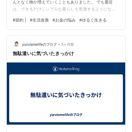
んとなく物が増えていくこともありました。 でも最近
は、できるだけシンプルな暮らしを意識するようになっ
ています。 物が少ないと気持ちが楽 物が多いと、管理す
#
節約 |
#
生活改善
#
お金の悩み
#
ゆるく生きる
ることも増えてしまいます。 どこに置いたか探したり、
使っていない物が増えたり。 でも、必要な物だけにする
と生活が少し楽になりました。 物が少ないだけで、気持
•
ちも落ち着く気がします。 本当に必要なものが分かる シ
yurutamelifeのブログ
5ヶ月前
ンプルな暮らしを意識すると、自然と「本当に必要なも
無駄遣いに気づいたきっかけ
の」を考えるようになり…