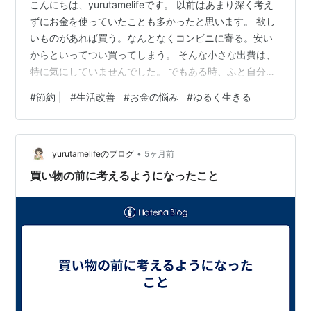
こんにちは、yurutamelifeです。 以前はあまり深く考え
ずにお金を使っていたことも多かったと思います。 欲し
いものがあれば買う。なんとなくコンビニに寄る。安い
からといってつい買ってしまう。 そんな小さな出費は、
特に気にしていませんでした。 でもある時、ふと自分の
お金の使い方を考えるきっかけがありました。 小さな出
#
節約 |
#
生活改善
#
お金の悩み
#
ゆるく生きる
費の積み重ね 一回の金額はそれほど大きくなくても、小
さな出費が重なると意外と大きな金額になります。 飲み
物やお菓子、なんとなく買った日用品など。 振り返って
•
みると、本当に必要だったのか分からないものもありま
yurutamelifeのブログ
5ヶ月前
した。 その時、「こういう出費が無駄遣いなのかもしれ
買い物の前に考えるようになったこと
ない」と少し考えるよ…