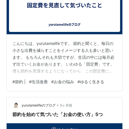
こんにちは、yurutamelifeです。 節約と聞くと、毎日の
小さな出費を減らすことをイメージする人も多いと思い
ます。 もちろんそれも大切ですが、生活の中には毎月必
ず出ていくお金があります。 いわゆる「固定費」です。
僕も節約を意識するようになってから、この固定費につ
いて少し考えるようになりました。 固定費は意外と見直
#
節約 |
#
生活改善
#
お金の悩み
#
ゆるく生きる
していない 食費や日用品などは、日々の買い物の中で意
識しやすい出費です。 でも、スマホ代や電気代などの固
定費は一度契約するとそのままにしてしまうことも多い
•
と思います。 僕も以前は、ほとんど気にしたことがあり
yurutamelifeのブログ
5ヶ月前
ませんでした。 小さな節約より大きく変わることもある
節約を始めて気づいた「お金の使い方」5つ
節約を始めて気づい…