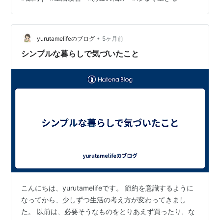
も、すべてを完璧にやろうとするとそれだけで疲れてし
まいます。 だから最近は、少し力を抜くことを意識して
います。 やることを減らす 生活を楽にするために、新し
•
いことを増やすよりもやることを減らす方が効果的でし
yurutamelifeのブログ
5ヶ月前
た。 必要のないことを少しずつ減らすだけで、気持ちに
シンプルな暮らしで気づいたこと
も余裕ができてきます…
こんにちは、yurutamelifeです。 節約を意識するように
なってから、少しずつ生活の考え方が変わってきまし
た。 以前は、必要そうなものをとりあえず買ったり、な