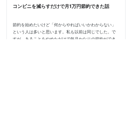
た。 ② 小さな出費が積み重なる 飲み物やお菓子など、
コンビニを減らすだけで月1万円節約できた話
一回の金額はそれほど…
節約を始めたいけど「何からやればいいかわからない」
という人は多いと思います。私も以前は同じでした。で
すが、あることをやめただけで毎月かなりの節約ができ
るようになりました。それが「コンビニに行く回数を減
らすこと」です。 コンビニはとても便利ですが、つい余
計なものを買ってしまいがちです。コーヒーやお菓子、
#
節約 |
#
生活改善
#
お金の悩み
#
ゆるく生きる
軽い食事など、1回の支払いは500円〜1000円くらいに
なることも多いですよね。もし週に5回コンビニを利用し
ていた場合、1回700円として計算すると月に約1万4000
•
円も使っていることになります。 そこで私は、コンビニ
yurutamelifeのブログ
5ヶ月前
に行く回数を減らすために簡単なルールを作りました。
お金がなかなか貯まらない人の習慣5つ
それは「飲み物は家から持ってい…
こんにちは、yurutamelifeです。 節約を意識しているの
に、なかなかお金が貯まらないと感じることはありませ
んか？ 実はお金が貯まりにくい人には、共通する習慣が