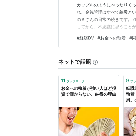
カップルのようにべったりく
れ、金銭管理はすべて義母とい
のＫさんの日常の続きです。 do
してから、不思議に思うことが
て、そのままリビングで寝てし
#
経済DV
#
お金への執着
#
せて床に座ると(嫁の私は常に
さーい！！」 と、私を２階に
ネットで話題
11
9
ブックマーク
ブ
お金への執着が強い人ほど投
転職
資で儲からない、納得の理由
執着
男」