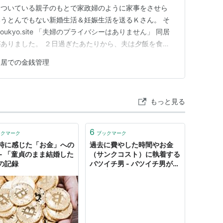
っついている親子のもとで家政婦のように家事をさせら
うとんでもない新婚生活＆妊娠生活を送るＫさん。 そ
ukyo.site 「夫婦のプライバシーはありません」 同居
ありました。 ２日過ぎたあたりから、夫は夕飯を食べ
まうのです。 １度も起きず。 そして、家事を一段落さ
同居での金銭管理
床でした) 義母「はい、もう息子は起きないから寝てくだ
追いやる…
もっと見る
6
ックマーク
ブックマーク
時に感じた「お金」への
過去に費やした時間やお金
 - 「童貞のまま結婚した
（サンクコスト）に執着する
の記録
バツイチ男 - バツイチ男が投
資で未来を少し明るくしてみ
る