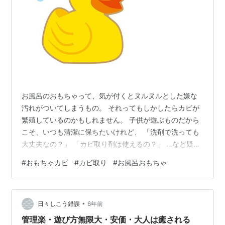
お風呂のおもちゃって、気が付くとヌルヌルとした嫌な
汚れがついてしまうもの。 それってもしかしたらカビが
繁殖しているのかもしれません。 子供が遊ぶものだから
こそ、いつも清潔に保ちたいけれど、 「洗剤で洗っても
大丈夫なの？」 「カビ取り剤は使えるの？」 …など疑問
に思うママも多いと思います。 そこで今回は、お風呂の
#
おもちゃカビ
#
カビ取り
#
お風呂おもちゃ
おもちゃのお手入れ方法についてまとめました。 しっか
り洗っていつも清潔に！ 子供にも安全に遊んでもらいま
しょう。 【目次】 お風呂のおもちゃのカビ取り方法 ①
•
重曹でゴシゴシ洗い ②酸素系漂白剤でつけ置き洗い ③
日々しこう錯誤
6年前
消毒液でつけ置き洗い おもちゃにカビが生えないように
管理楽・遊び方無限大・安価・大人は癒される