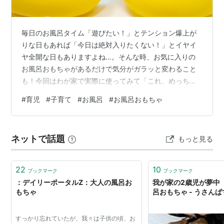
毎日のお風呂タイム「遊びたい！」とテンション爆上が
りな日もあれば「今日は絶対入りたくない！」とイヤイ
ヤ全開な日もありますよね…。そんな時、お気に入りの
お風呂おもちゃがあるだけで気分がガラッと変わること
も！今回はわが家で実際に使ってみて「これ、めっちゃ
いい！」と感じた、赤ちゃんが喜ぶお風呂おもちゃ4選を
#
育児
#
子育て
#
お風呂
#
お風呂おもちゃ
ご紹介します。 カビにくい、収納しやすいものを中心に
ピックアップしたので清潔さ重視のママ・パパにもおす
すめですよ♪ ラブラブダック in ポーチ 小さな手でもにぎ
ネットで話題
もっと見る
りやすく、ぷにぷに感がクセになる！
hb.afl.rakuten.co.jp 赤ちゃんが大好きなアヒルのおもち
ゃ。このシリーズは穴なし構…
22
10
ブックマーク
ブックマーク
：デイリーポータルZ：大人の風呂お
我が家の2歳児が夢中
もちゃ
呂おもちゃ - うさん
すっかり忘れていたが、我々は子供の頃、お