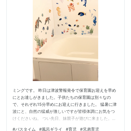
ミングです。 昨日は津波警報発令で保育園お迎えを早め
にとお達しがきました。子供たちの保育園は別々なの
で、それぞれ15分早めにお迎えに行きました。 猛暑に津
波にと、自然の猛威が激しいですが皆様体調にお気をつ
けくださいね。 つい先日、妹親子が遊びに来ました。ワ
イワイガヤガヤ保育園みたいで騒がしかったです。 さ
#
バスタイム
#
風呂ギライ
#
育児
#
兄弟育児