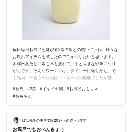
毎日毎日お風呂を嫌がる2歳の娘との闘いに疲れ、様々な
お風呂アイテムを試したのでご紹介したいと思います。
木曜日あたりに娘も私も疲れていると大きな戦争になり
がちです。そんなワーママは、ダイソーに頼りがち。で
も結局、一番ウケたのはマヨネーズの容器でしたが笑 あ
らゆるものを試した戦争の記録です。どうぞー お風呂ア
#
育児
#
2歳
#
イヤイヤ期
#
お風呂おもちゃ
イテム娘に長期間ウケたランキング★BEST3★ 第一位
#
おもちゃ
マヨネーズの容器 第二位 花王のバブ 第三位 製氷機で作
った氷ボム ランク外 お風呂グッツ 【素材そのまま】あ
らゆるカップとスプーン 【手作り】クリアファイルのペ
タッとシート 【ダイソー】水でふくらむスポンジ 【ダイ
•
ぱぱ先生の中学受験2027への道
6年前
ソー】お風呂でペタッと…
お風呂でもおべんきょう