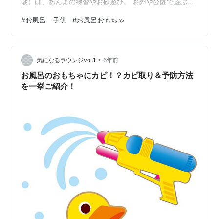
歳）は、あんよの練習やお砂遊び。 お外や公園で遊ぶた
びに 手や全身が泥だらけになり、 ママはお洗濯が大
#
お風呂 子供
#
お風呂おもちゃ
変。。 おうちに帰ったらお風呂に直行です。 そんな我が
家では、お風呂のスキマ時間でも、 インプットを欠かさ
ないようにしています。 定番のアルファベットに、 息子
•
が好きな日本地図 100均で買った、壁に貼り付くシリー
気になるラウンジvol.1
6年前
ズ。 息子とお風呂に入るときは、のぼせないように注意
お風呂のおもちゃにカビ！？カビ取り＆予防方法
しつつ、アルファベ…
を一挙ご紹介！