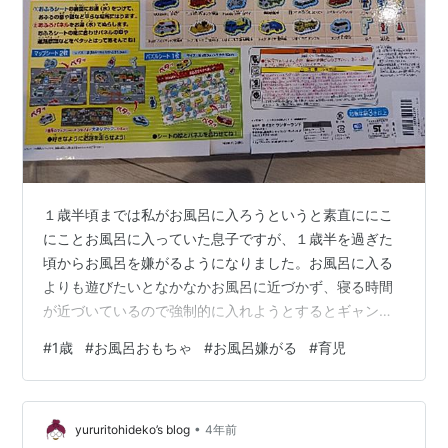
１歳半頃までは私がお風呂に入ろうというと素直ににこ
にことお風呂に入っていた息子ですが、１歳半を過ぎた
頃からお風呂を嫌がるようになりました。お風呂に入る
よりも遊びたいとなかなかお風呂に近づかず、寝る時間
が近づいているので強制的に入れようとするとギャン泣
きして服を脱ぐことを全力拒否！ バスボムがいいと聞い
#
1歳
#
お風呂おもちゃ
#
お風呂嫌がる
#
育児
て試してみたりもしましたが、中のおもちゃが小さいの
が気になるのと毎日のようにバスボムをいれるのは金銭
的に難しい。。。 母に相談するとトミカが大好きな息子
•
へとお風呂で遊べるおもちゃをプレゼントしてくれまし
yururitohideko’s blog
4年前