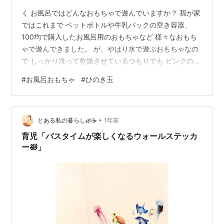
く お風呂ではどんなおもちゃで遊んでいますか？ 我が家
ではこれまで ペットボトルや牛乳パックの空き容器、
100均で購入したお風呂用のおもちゃなど 様々なおもち
ゃで遊んできました。 が、やはり水で遊ぶおもちゃなの
で しっかり洗って乾燥させているつもりでも ピンクのぬ
めりがついてきたり 黒い汚れが付いたり。 なかなか管理
#
お風呂おもちゃ
#
ひのき玉
が難しいなぁ。と思っています。 そんな中、 個人的に管
理が楽で、 工夫すればいろんな遊び方が生み出せるもの
を見つけました。 ひのき玉です。 本来はお風呂に浮かべ
•
てひのきの香りを楽しむものです。 元々はその用途で購
とある私の暮らし🌿☕️
1年前
入しました。 が、子どもも気に入ったようで、 自ら遊び
育児「バスタイムが楽しくなるウォールステッカ
方を考案して遊…
ー🛀」