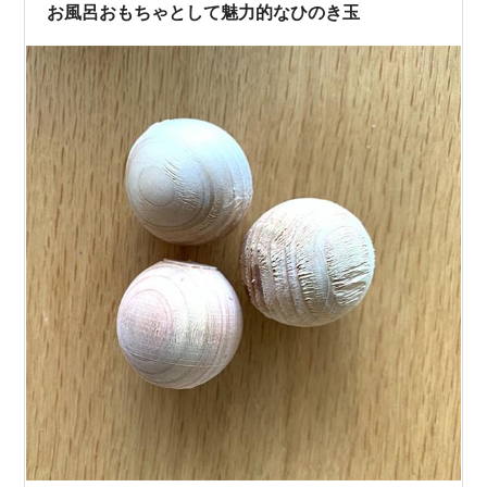
するには？ １．クエン酸ス…
お風呂おもちゃとして魅力的なひのき玉