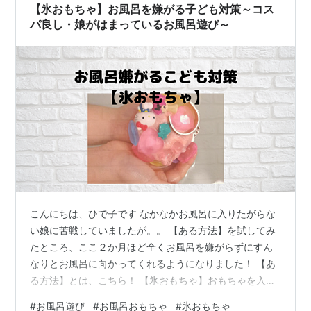
た。 お風呂 おもちゃ トミカ おふろでペタペタ！DX 子供
【氷おもちゃ】お風呂を嫌がる子ども対策～コス
男の子 女の子 お風呂でペタペタ …
パ良し・娘がはまっているお風呂遊び～
こんにちは、ひで子です なかなかお風呂に入りたがらな
い娘に苦戦していましたが。。 【ある方法】を試してみ
たところ、ここ２か月ほど全くお風呂を嫌がらずにすん
なりとお風呂に向かってくれるようになりました！ 【あ
る方法】とは、こちら！ 【氷おもちゃ】おもちゃを入浴
剤にいれ凍らせたもの 氷おもちゃだよ～～ 自家製【氷お
#
お風呂遊び
#
お風呂おもちゃ
#
氷おもちゃ