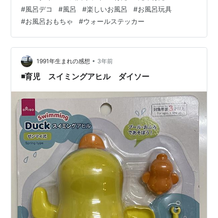
て、子供たちのお風呂ですが、平日は私が入れて週末は
#
風呂デコ
#
風呂
#
楽しいお風呂
#
お風呂玩具
夫っとが入れます。 長男アタは2歳くらいだったかな、
#
お風呂おもちゃ
#
ウォールステッカー
風呂に行くのを嫌がる時期もありましたが、3歳の今は基
本嫌がらずに入ります。YouTubを見ていたら少しごねま
すが、強引に誘導して脱衣室まで行ってしまえば気持ち
はパッと切り替わっていますね。 次…
•
1991年生まれの感想
3年前
◾️育児 スイミングアヒル ダイソー