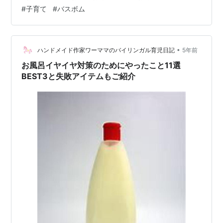
もちゃ】です。とってもかんたんで作り方も何もないで
#
子育て
#
バスボム
すが💦 まとめてみました♪ 用意するもの 好きなおもちゃ
（水にぬれてもOK、小さめで容器にはいるもの）冷凍可
能な小さめの容器（大きくてもOKだが、冷凍庫の大きさ
と相談してください）入浴剤２～３種類ほど 準備するの
•
ハンドメイド作家ワーママのバイリンガル育児日記
5年前
はこの３種類のみ！ うちで…
お風呂イヤイヤ対策のためにやったこと11選
BEST3と失敗アイテムもご紹介