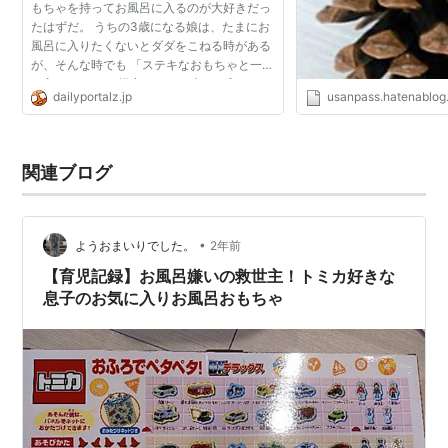
もちゃを持ってお風呂に入るのが大好きだっ
たはずだ。 うちの3歳になる娘は、たまにお
風呂に入りたくないとダダをこねる時がある
が、そんな時でも 「ステキなおもちゃと一緒
に入ろう！」 と提案すると、喜んで入る。そ
dailyportalz.jp
usanpass.hatenablo
して風呂の中で長々とおもちゃを手に持って
遊んでいる。 そ...
関連ブログ
•
ようおまいりでした。
2年前
【育児記録】お風呂嫌いの救世主！トミカ好きな
息子のお気に入りお風呂おもちゃ