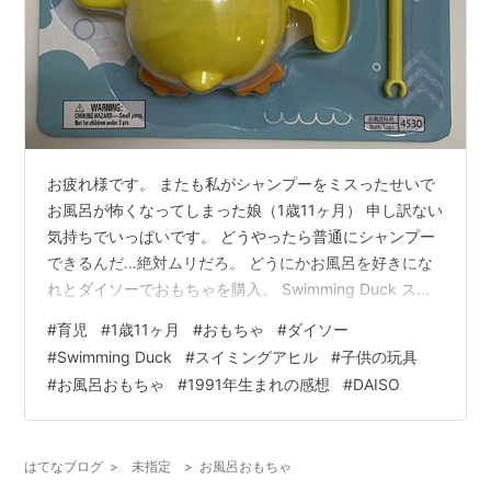
お疲れ様です。 またも私がシャンプーをミスったせいで
お風呂が怖くなってしまった娘（1歳11ヶ月） 申し訳ない
気持ちでいっぱいです。 どうやったら普通にシャンプー
できるんだ…絶対ムリだろ。 どうにかお風呂を好きにな
れとダイソーでおもちゃを購入。 Swimming Duck スイ
ミングアヒル （¥110） スイミングアヒル | 【公式】
#
育児
#
1歳11ヶ月
#
おもちゃ
#
ダイソー
DAISO（ダイソー）ネットストア 中身 可愛い顔をしてま
#
Swimming Duck
#
スイミングアヒル
#
子供の玩具
す。 棒で大きいアヒルとちっちゃいアヒルを繋げてこう
#
お風呂おもちゃ
#
1991年生まれの感想
#
DAISO
なります。 棒上下逆につけちゃってますね。 パッケージ
裏面にはこのような絵が書いてあり、てっきり小さいア
ヒルさんを使ってゼンマイを回すのだと思っていまし
はてなブログ
>
未指定
>
お風呂おもちゃ
た。…