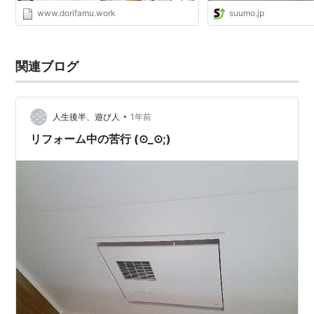
www.dorifamu.work
suumo.jp
関連ブログ
•
人生後半、遊び人
1年前
リフォーム中の苦行 (⊙_⊙;)