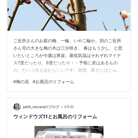
ご近所さんのお庭の梅、一輪、いや二輪か。別のご近所
さん宅の大きな梅の木は三分咲き。 春はもう少し、と思
いたいところが今週は寒波。最低気温はそれぞれマイナ
ス7度だったり、9度だったり・・予報に差はあるもの
の、だいぶ冷え込むらしいです。皆様、寒さにはじゅう
ぶんお気を付けて。 まる一週間かかってお風呂のリフォ
#
梅の花
#
お風呂のリフォーム
ームが終わりました。15年先を想像して、余計なオプシ
ョンは全てカットしました。こうやってみると、狭～い
我が家のお風呂場が広く見える（笑）。 想像していた以
•
上に工事は大がかりでしたが、お風呂入口の段差は以前
petit_novaraのブログ
4年前
の半分以下。お掃除もずいぶん楽にできます。床は目の
ウィンドウズ11とお風呂のリフォーム
細かいタイプを選択しましたが、乾きが早く、…