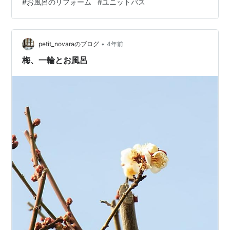
#
お風呂のリフォーム
#
ユニットバス
装など・・・ ランキング参加中住まい・住宅 ランキング
参加中リノベーションブログ ランキング参加中ライフス
タイル 「完成」 イクメンリフォーム 「施工前」 イクメ
ンリフォーム 「施工中」…
•
petit_novaraのブログ
4年前
梅、一輪とお風呂