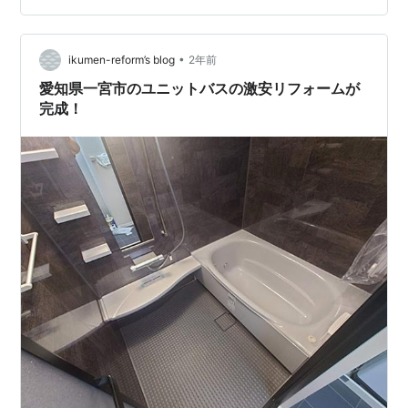
ルのお風呂は銭湯のようね。今はほとんどの家庭がおし
ゃれなユニットバスなんだろうな。 冬はとっても寒いタ
•
イル風呂だけど、それでも半分新しいお風呂は気持ちが
ikumen-reform’s blog
2年前
良い。毎日のお風呂タイムで些細な幸せに浸る～良き良
愛知県一宮市のユニットバスの激安リフォームが
き。
完成！