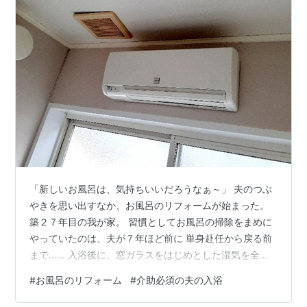
「新しいお風呂は、気持ちいいだろうなぁ～」 夫のつぶ
やきを思い出すなか、お風呂のリフォームが始まった。
築２７年目の我が家。 習慣としてお風呂の掃除をまめに
やっていたのは、夫が７年ほど前に 単身赴任から戻る前
まで‥‥‥ 入浴後に、窓ガラスをはじめとした湿気を全て
ふき取っていた。 週一で、浴室全体の掃除をしていた。
#
お風呂のリフォーム
#
介助必須の夫の入浴
が‥‥‥夫が帰宅して、彼の入浴が真夜中から明け方！ フ
リーダムな日々！ きちんと掃除をする意欲が無くなっ