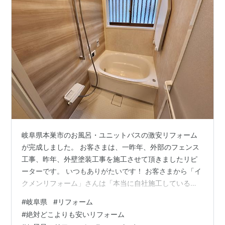
岐阜県本巣市のお風呂・ユニットバスの激安リフォーム
が完成しました。 お客さまは、一昨年、外部のフェンス
工事、昨年、外壁塗装工事を施工させて頂きましたリピ
ーターです。 いつもありがたいです！ お客さまから「イ
クメンリフォーム」さんは「本当に自社施工している会
社だから、いつも知っている人が工事に来るから安心で
#
岐阜県
#
リフォーム
すよ！」と言って頂きました。 「工事内容」 お風呂の交
#
絶対どこよりも安いリフォーム
換 洗面脱衣場の内装 和室のクロス張替え 玄関回りの塗