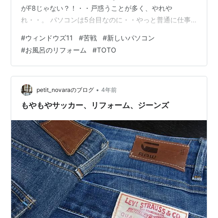
がF8じゃない？！・・戸惑うことが多く、やれや
れ・・。 パソコンは5台目なのに・・やっと普通に仕事
ができるようになってきたところです。年のせいかなぁ
#
ウィンドウズ11
#
苦戦
#
新しいパソコン
～。 待たされましたが、冬の一番寒い時期にお風呂のリ
#
お風呂のリフォーム
#
TOTO
フォームが始まります。 一週間ほどお風呂は使えないの
ですが、長く使わなかった一階のお風呂がどうにか使え
るようなので、ひと安心。 二階のお風呂はユニットバス
にタイル張り（希望したわけではなく後で、へぇそうな
•
petit_novaraのブログ
4年前
の？程度の認識でした）、足元のタイル…
もやもやサッカー、リフォーム、ジーンズ