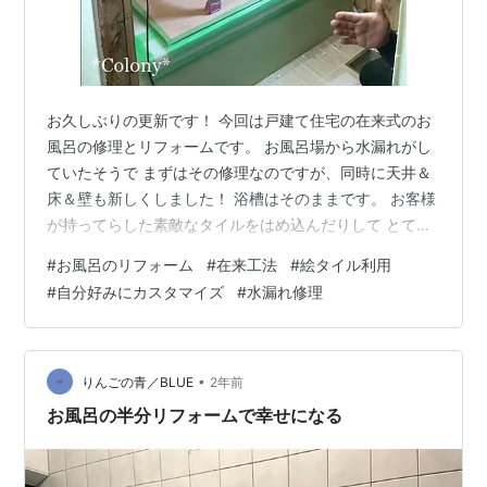
お久しぶりの更新です！ 今回は戸建て住宅の在来式のお
風呂の修理とリフォームです。 お風呂場から水漏れがし
ていたそうで まずはその修理なのですが、同時に天井＆
床＆壁も新しくしました！ 浴槽はそのままです。 お客様
が持ってらした素敵なタイルをはめ込んだりして とても
楽しいリフォームになりました♡ 工事前の写真です。 ⇩
#
お風呂のリフォーム
#
在来工法
#
絵タイル利用
⇩ ⇩ 水漏れを直すために壁面などを剥がして工事中。 ⇩
#
自分好みにカスタマイズ
#
水漏れ修理
⇩ ⇩ 壁はフクビ化学工業さんのバスパネルという商品を
使いました。 天井はお風呂用の天井パネルにしました。
換気乾燥暖房機も導入しました！ 施工後の様子です。 ⇩
⇩ ⇩ 壁の中の傷んだ場所も新しくなって、気持ちも良く
•
りんごの青／BLUE
2年前
なりま…
お風呂の半分リフォームで幸せになる