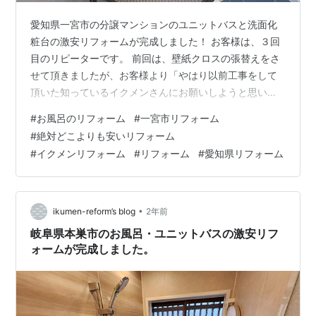
愛知県一宮市の分譲マンションのユニットバスと洗面化
粧台の激安リフォームが完成しました！ お客様は、３回
目のリピーターです。 前回は、壁紙クロスの張替えをさ
せて頂きましたが、お客様より「やはり以前工事をして
頂いた知っているイクメンさんにお願いしようと思いま
した」と言われ、すごく嬉しかったです。 私の仕事のや
#
お風呂のリフォーム
#
一宮市リフォーム
りがいです！ ランキング参加中ライフスタイル ランキン
#
絶対どこよりも安いリフォーム
グ参加中ライフスタイル ランキング参加中リノベーショ
#
イクメンリフォーム
#
リフォーム
#
愛知県リフォーム
ンブログ イクメンリフォームは「本当に自社施工」して
いる会社です。 施工中の現場や職人さんのすべてをオー
プンにすることでお客様の安心・安全を心がけていま
す。 「お風呂の完成」 お風呂、すご…
•
ikumen-reform’s blog
2年前
岐阜県本巣市のお風呂・ユニットバスの激安リフ
ォームが完成しました。