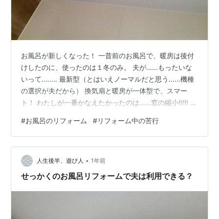
お風呂が新しくなった！ 一昔前のお風呂で、暖房は後付
けしたのに、使ったのは１冬のみ。 夫が‥‥‥もったいな
いって‥‥‥‥ 最新型（とはいえノーマルだと思う‥‥‥機種
の選択が夫だから） 換気扇と暖房が一体型で、スマー
ト！ わたしが一番かなえたかったのは‥‥‥窓の縮小!!!!! 良
かった！1/3になっただけでなく、サッシが昔の二重窓か
#
お風呂のリフォーム
#
リフォーム中の苦行
ら トリプル！‥‥‥(*´艸`*)‥‥かなり、黒カビを防ぐこと
ができる。 断熱効果バツグン！ その分、明かりが乏しい
し、この窓からの涼しかった風も乏しくなった（笑） か
•
なり嬉しいはずが、すっかり疲れ切ったわたしがいる。
人生後半、遊び人
1年前
多分、気を使い過ぎたっていうのか？ トイレ問題が…
せっかくのお風呂リフォームで夫は利用できる？