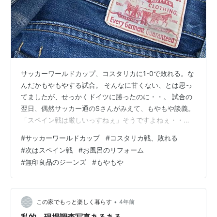
サッカーワールドカップ、コスタリカに1-0で敗れる。な
んだかもやもやする試合。 そんなに甘くない、とは思っ
てましたが、せっかくドイツに勝ったのに・・。 試合の
翌日、偶然サッカー通のSさんがみえて、もやもや談義。
「スペイン戦は厳しいっすねぇ」そうですよねぇ・・
「でもスペイン代表チームとワールドカップで試合がで
#
サッカーワールドカップ
#
コスタリカ戦、敗れる
きるなんて、すごいことです！」 賛成～！！ お風呂のリ
#
次はスペイン戦
#
お風呂のリフォーム
フォームでもやもや。 住宅メーカーの担当者の方と工事
#
無印良品のジーンズ
#
もやもや
業者さんや水道業者さんの現場確認などで、ずいぶん時
間がかかりましたが先週見積もり金額が提示されまし
た。・・いや、想像よりだいぶかかる（汗）。 我が家は
ツーバイフォー工法の住宅、２階の…
•
この家でもっと楽しく暮らす
4年前