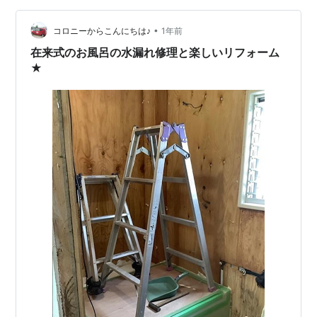
た。 それでなくても２７年目ともなると、浴槽は変色し
•
てくるし、換気扇は歪む。 窓枠の黒カビは取れない。
コロニーからこんにちは♪
1年前
「浴室暖房乾燥機は、掃除するから、それまで使わない
在来式のお風呂の水漏れ修理と楽しいリフォーム
で！」と、 夫が口にして、…
★