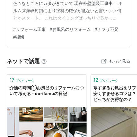
色々なところにガタがきていて 現在外壁塗装工事中！ ホ
ルムズ海峡封鎖により塗料の確保が危ないと言いつつ 何
とかスタート。 これはタイミングばっちりで良かっ
た！！ 終わったらお風呂のリフォームをしようかと 計画
#
リフォーム工事
#
お風呂のリフォーム
#
ナフサ不足
を立てていた矢先 TOTOがユニットバス新規受注停止、
#
後悔
再開「見通し立たず」。ホルムズ海峡封鎖→ナフサ不
足、LIXILは「状況が確定次第、公表」【イラン戦争】仕
事柄管材関係の仕事をしているので危機感は会ったけど
ネットで話題
もっと見る
いきなりこんなことになるなんで… 材料費も軒並み値上
げ…。 これからお家を建てる計…
17
12
ブックマーク
ブックマーク
介護の時間①お風呂のリフォームにつ
寒すぎるお風呂をリフ
いて考える - dorifamuの日記
安くすませるコツは？
どっちがお得なの？