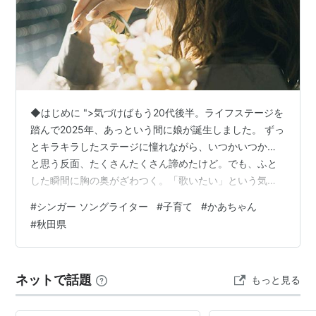
◆はじめに ">気づけばもう20代後半。ライフステージを
踏んで2025年、あっという間に娘が誕生しました。 ずっ
とキラキラしたステージに憧れながら、いつかいつか…
と思う反面、たくさんたくさん諦めたけど。でも、ふと
した瞬間に胸の奥がざわつく。「歌いたい」という気持
ちは、かあちゃんになっても消えなかったんです。むし
#
シンガー ソングライター
#
子育て
#
かあちゃん
ろ、子どもを抱きしめながら歌うたびに、“今の私だから
#
秋田県
歌える歌がある”と感じるようになった。 立派な経歴はな
にもありません。だけど、等身大の私だからこそ届けら
れる歌があり、寄り添える人になれるはず。 “子供がいる
ネットで話題
もっと見る
から”という理由が自分を立ち止まらせる理由にはならな
かったようで。 なら少しず…