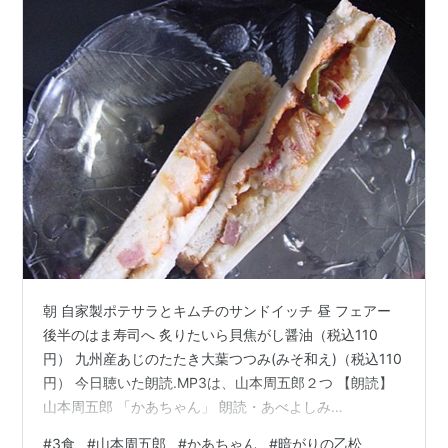
朝 自家製ポテサラとキムチのサンドイッチ 昼 フェアー
後半のはま寿司へ 炙りたいら貝焦がし醤油（税込110
円） 九州産あじのたたき大葉つつみ(みそ和え)（税込110
円） 今日聴いた朗読.MP3は、山本周五郎２つ 【朗読】
山本周五郎 「かあちゃん」 朗読・あべよしみ
www.youtube.com 【朗読】山本周五郎「暗がりの乙
#
3食
#
山本周五郎
#
かあちゃん
#
暗がりの乙松