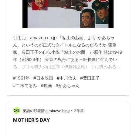
引用元：amazon.co.jp 「粘土のお面」より かあちゃ
ん、というのが正式なタイトルになるのだろうか 随筆
家、豊田正子の自伝小説「粘土のお面」が原作 時は1949
年（昭和24年） 東京の曳舟にある三軒長屋に住んでい
る、ブリキ職人の由五郎（伊藤雄之助） 手に職のある真
面目な男ながら、不景気の影響で仕事が無く、もう十日
#
1961年
#
日本映画
#
中川信夫
#
豊田正子
以上も家でゴロゴロ 家賃もずっと滞納している上に、
#
二木てるみ
#
映画
#
かあちゃん
方々に借金しているせいで、年の瀬というのに、新年を
迎える準備もできないでいた 困り果てた妻のお雪（望月
優子）は、娘の正子（二木てるみ）に「父親が怪我をし
てしまい、年を越す金も無く困っている」という嘘の手
•
英語の顔表情.airabuwo.blog
3年前
紙を書かせ、得意先の邸宅に…
MOTHER'S DAY