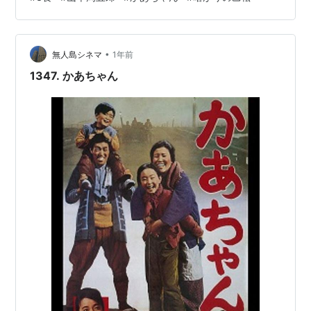
松」 朗読・あべよしみ www.youtube.com 2作品とも
（今やではなく）ファンタジー。でも悪くない。 おれは
知らなかったが「かあちゃん」は映画化されてる。「暗
•
がりの乙松」はNHKでドラマ化されてる。いつか観てみ
無人島シネマ
1年前
たい。 晩 自家製チキンカツ （My Favorit…
1347. かあちゃん