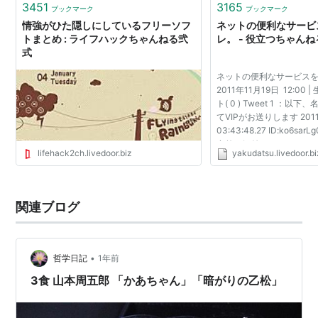
3451
3165
ブックマーク
ブックマーク
情強がひた隠しにしているフリーソフ
ネットの便利なサービ
トまとめ : ライフハックちゃんねる弐
レ。 - 役立つちゃんね
式
ネットの便利なサービス
2011年11月19日 12:00 
ト( 0 ) Tweet 1 ：
てVIPがお送りします 2011/
03:43:48.27 ID:ko6s
意外と気付かないからね。
lifehack2ch.livedoor.biz
yakudatsu.livedoor.bi
http://10minutemail.com
x.html 十分だけ有...
関連ブログ
•
哲学日記
1年前
3食 山本周五郎 「かあちゃん」「暗がりの乙松」