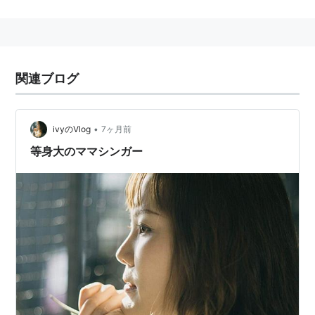
脚本：
和田夏十
、
竹山洋
音楽：
宇崎竜童
関連ブログ
かあちゃん [DVD]
出版社/メーカー:
日活
発売日:
2002/06/21
メディア:
DVD
•
ivyのVlog
7ヶ月前
クリック
: 20回
等身大のママシンガー
この商品を含むブログ (23件) を見る
リスト::日本の映画::題名::か行