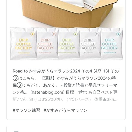
Road to かすみがうらマラソン2024 その4 (4/7-13) その
③はこちら。 【運動】かすみがうらマラソン2024の準
備③：もがく、あがく。 - 投資と読書と平凡サラリーマ
ンの私。 (hatenablog.com) 目標：1秒でも自己ベスト更
新だが、狙うは3’25’00切り（4’51ペース） 体重▲3kng
絞る 今週の実績 4/7：ジムでジョグ（6’00x10k）→Tペ
#
マラソン練習
#
かすみがうらマラソン
ース(4’26 x 1k)：ジョグ主体。 4/8：ジムでジョグ
（6’00x2k）→目標のMペース（4’48 x 4.5k）：やけに
しんどくてダウン。 4/9：レスト 4/10：ジムでジョグ