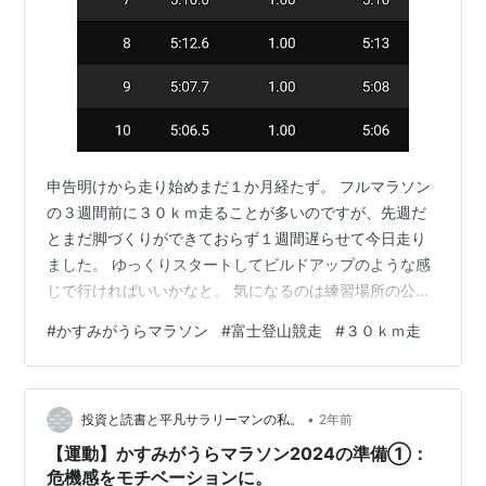
申告明けから走り始めまだ１か月経たず。 フルマラソン
の３週間前に３０ｋｍ走ることが多いのですが、先週だ
とまだ脚づくりができておらず１週間遅らせて今日走り
ました。 ゆっくりスタートしてビルドアップのような感
じで行ければいいかなと。 気になるのは練習場所の公園
は花見客が多いこと。 混雑を避けるため朝７時スター
#
かすみがうらマラソン
#
富士登山競走
#
３０ｋｍ走
ト。 予定通り上げられた。 ようやく走れる身体になって
きたかな？ でも今回は７月の本命レースに向けての通過
点。 ベストは３時間１３分台ですが２０分切れればいい
•
くらいで行きます。 けが予防のため今日もレース本番も
投資と読書と平凡サラリーマンの私。
2年前
カーボンシューズは封印。 ハイペリオンマックスでフル
【運動】かすみがうらマラソン2024の準備①：
を走ります。 二代目ハイペリオン…
危機感をモチベーションに。