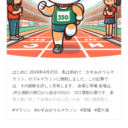
に、東日本大震災が発生したことから、やむなく中止と
なった。
現在は、毎年4月の第3日曜日に行われており、部門は
フル（42.195km）、10マイル（16.09km）、5kmがあ
り、フルマラソンのコースはかすみがうら市の東部（旧
霞ヶ浦町）に及ぶ。
主催者でもエイドは用意しているが、沿道の住民による
私設エイドが特にフルマラソンのコースでは随所にでき
る。
はじめに 2024年4月21日、私は初めて「かすみがうらマ
ラソン」のフルマラソンに挑戦しました。この記事で
優勝者と優勝タイム
は、その経験を詳しく共有します。 会場と準備 会場は、
JR土浦駅の東口から徒歩10分の、川口運動公園です。参
回
開催日
男子優勝者
優勝タ
女子優勝者
優勝タ
加人数に対して会場が十分に広いため、特に場所取りな
イム
イム
どをしなくても、芝生の上や、スタジアムのスタンド席
#
マラソン
#
かすみがうらマラソン
#
茨城
#
霞ケ浦
などで、ゆったりと準備することができました。トイレ
第
1991.1.21
横田英生（住
2時間
井出雅子（常
2時間
1
友金属）
22分
南AC）
52分
も十分にあり、並びはしましたが、スタート時間に対し
回
02秒
32秒
て余裕をもって利用できました。 コースと気候 かすみが