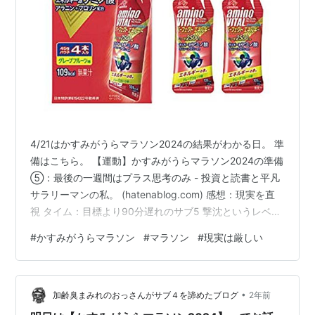
第
2010.4.18
平田繁聡（滝
2時間
藤澤舞（札幌
2時間
20
ヶ原自衛隊）
23分
市役所）
52分
回
52秒
54秒
第
中止
21
回
第
2012.4.15
川内優輝（埼
2時間
田村幸江（葛
2時間
22
玉県庁）
22分
西ランナー
49分
回
38秒
ズ）
00秒
4/21はかすみがうらマラソン2024の結果がわかる日。 準
備はこちら。 【運動】かすみがうらマラソン2024の準備
⑤：最後の一週間はプラス思考のみ - 投資と読書と平凡
サラリーマンの私。 (hatenablog.com) 感想：現実を直
視 タイム：目標より90分遅れのサブ5 撃沈というレベル
ではない結果。 16-17km付近から体に力が入らなくな
#
かすみがうらマラソン
#
マラソン
#
現実は厳しい
り、そこで終わった。 こんなに歩いたマラソンは初め
て。もう悔しさを通り越して何も感じない。 振り返ると
2010年の初マラソンよりも遅い。 敗因分析 ①暑さ。序
•
盤は暑かった。 ②胃袋。ここ数週間胃の調子が悪いと感
加齢臭まみれのおっさんがサブ４を諦めたブログ
2年前
じていた。ものを食べても消化されない感じ…