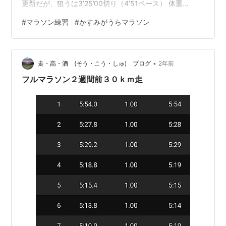
更新だが、狙うは3’25’00切り（4’51ペース） 体重
▲3kng絞る 今週の実績 3/25：ロードジョグ55min：ゆ
#
マラソン練習
#
かすみがうらマラソン
っくりペース。 3/26：レスト。自重スクワット4セット
3/27：ジムでジョグ（6’00x3k）→Mペース(5’00 x
8k)：キロ5に慣れる 3/28：ジムでジョグ（6’00x7k）
•
→Tペース(4’17 x 1k)：かなり疲労感…
走・高・酒 (そう・こう・しゅ) ブログ
2年前
フルマラソン２週間前３０ｋｍ走