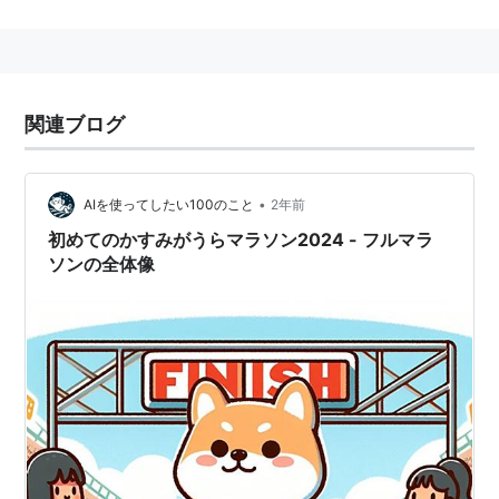
1991年1月21日に土浦市制施行50周年を記念して第1回
大会が開催された。
1995年に開催された第5回の記念大会では、福祉面を大
きく取り上げ、「全国盲人マラソン大会」を「体験する
関連ブログ
福祉」「ノーマライゼーションの実践」をテーマに併催
したところ、視覚障害者はもとより国民の大きな反響を
呼び、多くの報道がなされた。
•
AIを使ってしたい100のこと
2年前
これを受けて1996年の第6回大会より、「世界盲人マラ
初めてのかすみがうらマラソン2024 - フルマラ
ソンの全体像
ソン大会」が併催されるようになり、以降、IBSA公認国
際盲人大会として盲人マラソンを併催している。
2010年に開催された第20回記念大会では、土浦市制施
行70周年、かすみがうら市合併5周年としての開催とな
り、スタート地点を土浦駅東口の大通りに変更し、車い
すの部を新設。国内最大級2万5576人のエントリーがな
され盛大に開催された。
2011年の第21回大会は、大会を目前に控えた3月11日