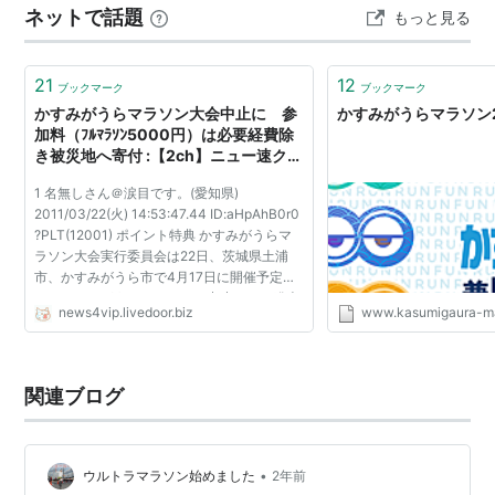
ネットで話題
もっと見る
うらマラソンのフルマラソンのコースは、公式サイトで
第
1992.1.19
阿部悦男
2時間
相馬祐貴子
2時間
2
（JR東日本
31分
（日本ケミコ
45分
確認できます。当日の気温は20℃ぐらいで、スタートま
回
会津）
14秒
ン）
48秒
で待つのにちょうど良い気温でし…
21
12
ブックマーク
ブックマーク
第
1993.1.17
小松丘育（日
2時間
中尾絵里子
2時間
かすみがうらマラソン大会中止に 参
かすみがうらマラソン2
3
立電線）
22分
（日本大学）
52分
加料（ﾌﾙﾏﾗｿﾝ5000円）は必要経費除
回
29秒
47秒
き被災地へ寄付 :【2ch】ニュー速クオ
リティ
第
1994.1.16
佐藤知彦（日
2時間
宮田操（東京
2時間
1 名無しさん＠涙目です。(愛知県)
4
立電線）
22分
都庁）
49分
2011/03/22(火) 14:53:47.44 ID:aHpAhB0r0
回
26秒
41秒
?PLT(12001) ポイント特典 かすみがうらマ
ラソン大会実行委員会は22日、茨城県土浦
第
1995.1.16
山本泰明（筑
2時間
柏崎朋子（東
2時間
市、かすみがうら市で4月17日に開催予定だ
5
波大学）
22分
電工業）
55分
ったかすみがうらマラソンを中止すると発表
回
news4vip.livedoor.biz
05秒
www.kasumigaura-ma
05秒
した。 東日本大震災の影響で被災した両市の
コース損壊などが原因。 大会...
第
1996.4.21
山本泰明（筑
2時間
堀江智子（カ
2時間
6
波大学院）
20分
ンセキ）
48分
関連ブログ
回
55秒
04秒
第
1997.4.20
鈴木浩一（古
2時間
川合光（日本
2時間
7
川中央眼科）
18分
ケミコン）
42分
•
回
33秒
17秒
ウルトラマラソン始めました
2年前