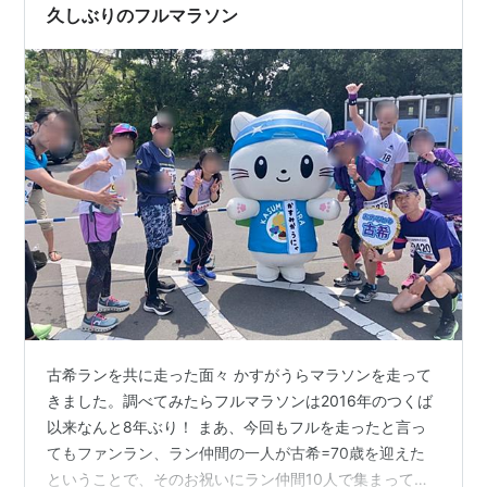
久しぶりのフルマラソン
第
1998.4.19
仙内勇（積水
2時間
工藤理恵（ク
2時間
8
化学工業）
20分
イック陸上
57分17
回
37秒
部）
秒
第
1999.4.18
山本恭則（ユ
2時間
菅原朋子（埼
2時間
9
タカ技研
27分
玉農協）
54分
回
RC）
19秒
58秒
第
2000.4.16
森崎進也（コ
2時間
我妻保子（日
2時間
10
ニカ）
19分
立佐和）
58分12
回
35秒
秒
第
2001.4.15
間野敏男（八
2時間
翔ひろこ（佐
2時間
11
番麺屋）
20分
倉市陸協）
55分
回
46秒
30秒
第
2002.4.21
押切章宏（愛
2時間
翔ひろこ（佐
2時間
12
三工業）
17分
倉市陸協）
56分
古希ランを共に走った面々 かすがうらマラソンを走って
回
47秒
53秒
きました。調べてみたらフルマラソンは2016年のつくば
第
2003.4.13
森下慶一郎
2時間
奥野たまき
2時間
以来なんと8年ぶり！ まあ、今回もフルを走ったと言っ
13
（日立電線）
23分
（兵庫県）
46分
てもファンラン、ラン仲間の一人が古希=70歳を迎えた
回
57秒
17秒
ということで、そのお祝いにラン仲間10人で集まっての