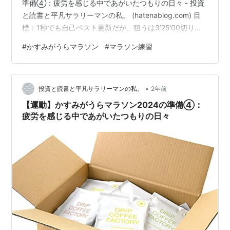
準備④：疲労を感じる中であがいたつもりの日々 - 投資
と読書と平凡サラリーマンの私。 (hatenablog.com) 目
標：1秒でも自己ベスト更新だが、狙うは3’25’00切り
（4’51ペース）、体重▲3kg絞る 今週の実績 4/14：①
#
かすみがうらマラソン
#
マラソン練習
ロードジョグ 55min ②ジムでジョグ（6’00x3k）→Mペ
ース（5’00 x 10k）：1週間前なので疲労をため込む
4/15：ロードジョグ 55min 4/16：ロードジョグ 50min
•
4/17：レスト 4/18：ジムでジ…
投資と読書と平凡サラリーマンの私。
2年前
【運動】かすみがうらマラソン2024の準備④：
疲労を感じる中であがいたつもりの日々