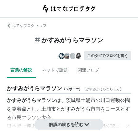
はてなブログ トップ
かすみがうらマラソン
このタグでブログを書く
言葉の解説
ネットで話題
関連ブログ
かすみがうらマラソン
(
スポーツ
)
【
かすみがうらまらそん
】
かすみがうらマラソン
は、茨城県土浦市の川口運動公園
を発着点とし、土浦市とかすみがうら市内をコースとす
る市民マラソン大会。
解説の続きを読む
日本陸上連盟公認大会で、国際陸上競技連盟公認コース
となっている。