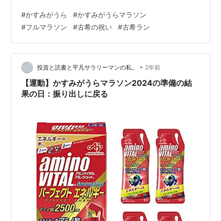
第
2004.4.18
佐々勤（旭化
2時間
田中光（旭化
2時間
お祝いランでした。
#
かすみがうら
#
かすみがうらマラソン
14
成）
23分
成）
51分
回
41秒
49秒
#
フルマラソン
#
古希の祝い
#
古希ラン
第
2005.4.17
小貫克彦（三
2時間
翔ひろこ（佐
2時間
15
重陸協）
33分
倉市陸協）
50分
回
00秒
27秒
•
投資と読書と平凡サラリーマンの私。
2年前
第
2006.4.16
岩山海渡（筑
2時間
宇根由美子
2時間
【運動】かすみがうらマラソン2024の準備の結
16
波大大学院）
25分
50分
果の日：振り出しに戻る
回
10秒
25秒
第
2007.4.15
宮川浩太
2時間
川越真紀子
2時間
17
（eA神奈
23分
（ごえさん
50分
回
川）
53秒
ず）
34秒
第
2008.4.20
藪下大雄（関
2時間
田辺美代（千
2時間
18
東RC）
25分
葉県）
52分
回
40秒
34秒
第
2009.4.19
宮川浩太
2時間
古家雅恵（滋
2時間
19
（eA東京）
26分
賀マスター
59分
回
02秒
ズ）
33秒