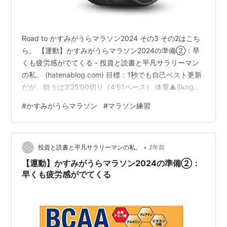
Road to かすみがうらマラソン2024 その3 その2はこち
ら。 【運動】かすみがうらマラソン2024の準備②：早
くも疲労感がでてくる - 投資と読書と平凡サラリーマン
の私。 (hatenablog.com) 目標：1秒でも自己ベスト更新
だが、狙うは3’25’00切り（4’51ペース） 体重▲3kng絞
る 今週の実績 3/31：ロードジョグ105min：ゆっくりペ
#
かすみがうらマラソン
#
マラソン練習
ース。 4/1：レスト 4/2：ジムでジョグ（6’00x7k）→T
ペース(4’26 x 3+3k)→Tペース(4’17 x 1k)：4’26で踏ん
張れない。 4/3：レスト 4/4：ジムでジョグ（6’00x3k）
•
→Ｍペース(5’…
投資と読書と平凡サラリーマンの私。
2年前
【運動】かすみがうらマラソン2024の準備②：
早くも疲労感がでてくる