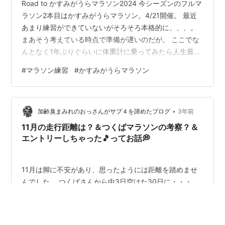
Road to かすみがうらマラソン2024 今シーズンのフルマ
ラソン2本目はかすみがうらマラソン。4/21開催。 最近
あまり練習ができていないがそろそろ本格的に、、、。
まあそう考えている時点で準備が遅いのだが。 ここでな
んとなく1年ぶりぐらいに体重計に乗ってみたら人生最大
値と対峙。 驚愕。 最近食べ過ぎとは思っていたがここま
#
マラソン練習
#
かすみがうらマラソン
でとは。 もはやどんなメニューをするかではなく、どれ
だけ体重を絞れるかが重要のような気がしてきた。
▲3kg絞ることを目標にこれよりかすみがうらマラソン
•
への道をスタート。 目標：1秒でも自己ベスト更新。 今
加齢臭まみれのおっさんがサブ４を諦めたブログ
3年前
週の実績 3/21：体重計に乗って驚愕の日。ショック。
11月の走行距離は？＆つくばマラソンの考察？＆
3/22…
エントリーしちゃった🎵ってお話💭