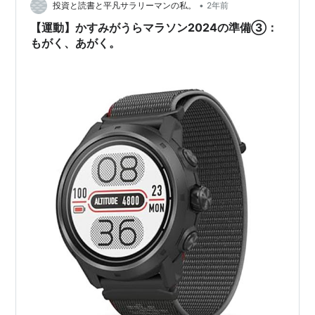
•
（6’00x2k）→Tペース…
投資と読書と平凡サラリーマンの私。
2年前
【運動】かすみがうらマラソン2024の準備③：
もがく、あがく。