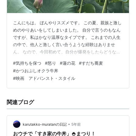
こんにちは。 ぼんやりスズメです。 この夏、親族と激し
めのやりあいをしてしまいました。 自分で言うのもなん
ですが、私はかなり温厚なタイプです。 これまでの人生
の中で、他人と激しく言い合うような経験はありませ
ん。 なので、今回初めて、自分が爆発をしたらどうなる
のかを知りました。 そして、もうひとつ知ったこと。 消
#
気持ちを保つ
#
怒り
#
蓮の花
#
すだち蕎麦
化しきれなかった憤怒のパワーって、自分の体の内部に
#
かつおぶしオクラ牛丼
向かうものなんですねぇ。 胃痛、吐き気、不眠。血圧の
#
映画 アドバンスト・スタイル
上昇・・・・。 「って・・・どれだけ凄いことがあった
のよ?」 ここまで書き連ねておきながら、詳しく書けずに
申し訳ないです。 (関係はこじれたまま、とだけ打ち明け
関連ブログ
させていただきます・・・。…
•
karutakko-muratanの日記
5年前
おウチで「すき家の牛丼」🍚まつり！