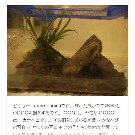
にしか会えないたからダニです暑さに強いので…
どうもー ｍｍｍｍｍronnです。 壊れた虫かごで○○○と
○○○○を飼育するです。 ○○○は、 ヤモリ ○○○○
は、 カナヘビです。 その飼育している水槽 ↓ かなへび
の写真 ↓ ヤモリの写真 ↓ この子たちが水槽で飼育して
いる生き物です。 餌はくもをとってあげています。 歩く