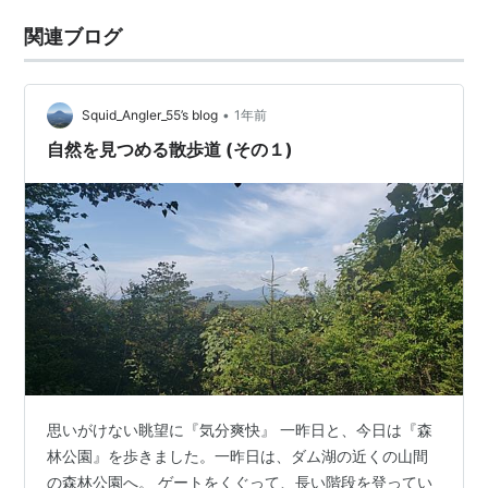
関連ブログ
•
Squid_Angler_55’s blog
1年前
自然を見つめる散歩道 (その１)
思いがけない眺望に『気分爽快』 一昨日と、今日は『森
林公園』を歩きました。一昨日は、ダム湖の近くの山間
の森林公園へ。 ゲートをくぐって、長い階段を登ってい