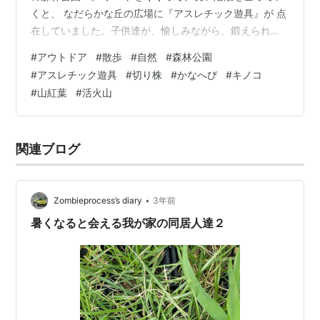
くと、 なだらかな丘の広場に『アスレチック遊具』が 点
在していました。子供達が、愉しみながら、鍛えられそ
うです。 孫達が来た時に、連れてきたいと思いました。
#
アウトドア
#
散歩
#
自然
#
森林公園
苔むした『切り株』を観ていると、屋久島で、 観た『切
#
アスレチック遊具
#
切り株
#
かなへび
#
キノコ
り株更新』を想い出しました。散策路の入り口に、『か
#
山紅葉
#
活火山
なへび』がいました。 子供達が幼い頃、『かなちょろ』
と呼んでいた ことを想い出しました。このところ雨が降
り続いたせいか『キノコ』を たくさん見つけました。ゴ
関連ブログ
ルフボールみたいな ディンプルが…
•
Zombieprocess’s diary
3年前
暑くなると会える我が家の同居人達２