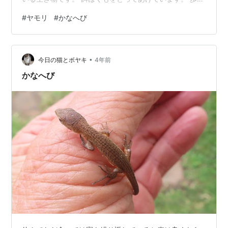
姿はとてもかわいいです。 これからも飼育していきたい
#
ヤモリ
#
かなへび
と思います。 これでこの会は終わりです。 次は、11月10
日です。
•
今日の猫とボヤキ
4年前
かなへび