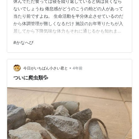
休んでただ食っては寝を繰り返していると病は良くなら
ないでしょうね 倦怠感がどうのこうの殆どの人があって
当たり前ですよね。 生命活動を半分休止させているのだ
から体調管理が難しくなるだけ 施設のお年寄りたちが入
居してから下降気味な体力もそれに通じるかも知れませ
ん。 僕はほぼ全快しているとは思うのですが夕方からは
#
かなへび
微熱が出ます。 そのまま寝てしまうとその微熱が少し上
がります。 これも当然だと感じています。 動かないわけ
だから本来なら発汗して体温さげる機能そのもの怪しく
•
なりますね。 体温下がらぬまま寝てしまうと夜中に発汗
今日がいちばん小さい君と
4年前
しそれでも足りないので 軽い熱中症のようになります。
ついに爬虫類💦
これは行動制限、自宅療養と言う…