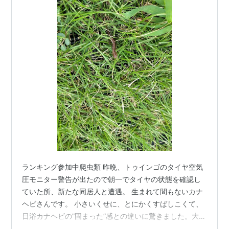
ランキング参加中爬虫類 昨晩、トゥインゴのタイヤ空気
圧モニター警告が出たので朝一でタイヤの状態を確認し
ていた所、新たな同居人と遭遇。 生まれて間もないカナ
ヘビさんです。 小さいくせに、とにかくすばしこくて、
日浴カナヘビの”固まった”感との違いに驚きました。大き
さの対象物は一緒に映っている夏雑草の雄”コニシキ草"の