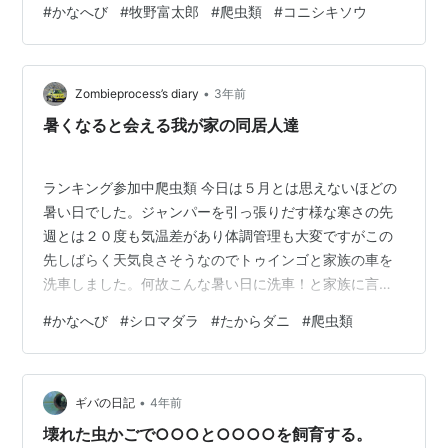
#
かなへび
#
牧野富太郎
#
爬虫類
#
コニシキソウ
葉とゴムマット位です。見た目4ｃｍ位。頭・体・尾・足
のバランス具合が何とも。因みに葉に黒点があるのが”コ
ニシキ草”無いのが”ニシキ草”で命名は今NHKで放送され
•
ている牧野富太郎先生らしいです。雑草達とは長年付き
Zombieprocess’s diary
3年前
合っていますが初めて知りました。 カナヘビさん驚かし
暑くなると会える我が家の同居人達
てごめんなさい。 大きく…
ランキング参加中爬虫類 今日は５月とは思えないほどの
暑い日でした。ジャンパーを引っ張りだす様な寒さの先
週とは２０度も気温差があり体調管理も大変ですがこの
先しばらく天気良さそうなのでトゥインゴと家族の車を
洗車しました。何故こんな暑い日に洗車！と家族に言わ
れましたが今日は洗車だけでなく暑い時にしか会えない
#
かなへび
#
シロマダラ
#
たからダニ
#
爬虫類
我が家の同居人達と今シーズン初めて合えるチャンスと
確信したからなのです。 まず、この子。全長12ｃｍ位な
ので今年生まれか一年越冬した子でしょうか。小さいの
•
で柄とか特徴のある鱗の突起列とか分かりにくいです。
ギバの日記
4年前
次に会ったのがこの子。足元にいるのはやはりこの時期
壊れた虫かごで○○○と○○○○を飼育する。