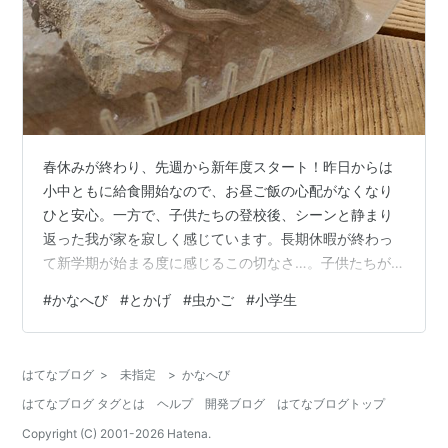
春休みが終わり、先週から新年度スタート！昨日からは
小中ともに給食開始なので、お昼ご飯の心配がなくなり
ひと安心。一方で、子供たちの登校後、シーンと静まり
返った我が家を寂しく感じています。長期休暇が終わっ
て新学期が始まる度に感じるこの切なさ…。子供たちが
自立して、いよいよホントに家を出て行ったら、それは
#
かなへび
#
とかげ
#
虫かご
#
小学生
もう寂しいんだろうな…。今からイメージトレーニング
しておかないと！！一緒に暮らせる今の時間を大切に過
ごそう！！と、決意するものの、数日でその決意を忘れ
はてなブログ
>
未指定
>
かなへび
てただただ日常に追われるんだよなぁ😅さてさて、3年生
はてなブログ タグとは
ヘルプ
開発ブログ
はてなブログトップ
になった弟くん。学校が始まってから、連日放課後は公
園で遊びまくっています。昨日は虫とりするんだー！…
Copyright (C) 2001-
2026
Hatena.