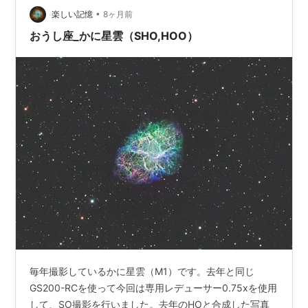
•
楽しい記憶
8ヶ月前
おうし座_かに星雲（SHO,HOO）
毎年撮影しているかに星雲（M1）です。去年と同じ
GS200-RCを使って今回は専用レデューサー0.75xを使用
して、SO撮影を行いました。去年のHOと合成した写真