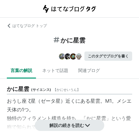
はてなブログ トップ
かに星雲
このタグでブログを書く
言葉の解説
ネットで話題
関連ブログ
かに星雲
(
サイエンス
)
【
かにせいうん
】
おうし座
ζ星（ゼータ星）近くにある星雲。M1。
メシエ
天体
の1つ。
独特のフィラメント構造を持ち、「かに星雲」という愛
解説の続きを読む
称で知られている。
のちに、1054年に観測された超新星の残骸であること