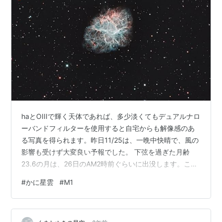
haとOIIIで輝く天体であれば、多少淡くてもデュアルナロ
ーバンドフィルターを使用すると自宅からも解像感のあ
る写真を得られます。昨日11/25は、一晩中快晴で、風の
影響も受けず大変良い予報でした。 下弦を過ぎた月齢
23.6の月は、26日のAM2時前ぐらいに出没します。これ
ほど良い条件の日はあまり無いと言っても良いでしょ
#
かに星雲
#
M1
う。 何とか仕事を18時頃に片づけて、今一使いこなせて
いないGS-200RCを庭に出して、かに星雲を撮ってみま
した。本当は、前半カシオペア座の魚頭星雲（IC1795）