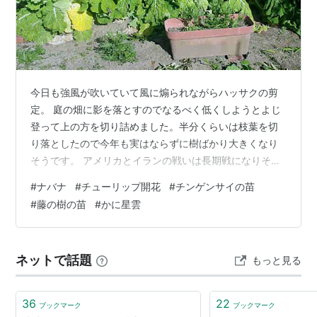
今日も強風が吹いていて風に煽られながらハッサクの剪
定。 庭の畑に影を落とすのでなるべく低くしようとよじ
登って上の方を切り詰めました。半分くらいは枝葉を切
り落としたので今年も実はならずに樹ばかり大きくなり
そうです。 アメリカとイランの戦いは長期戦になりそう
な様相で、肥料の多くが中東諸国から出てくるので品不
#
ナバナ
#
チューリップ開花
#
チンゲンサイの苗
足にならないか懸念されていますね。 家庭菜園で使う量
#
藤の樹の苗
#
かに星雲
はしれているので影響は少ないとしても、世界中で食糧
生産が減少するようになると食品の値上がりは必至。 早
く紛争が終わって欲しいです。 今日の収穫：ナバナ 年の
ネットで話題
もっと見る
暮れから長い間収穫の続いたナバナは蕾の数は増えてき
たけどその分小さいものばかりになってき…
36
22
ブックマーク
ブックマーク