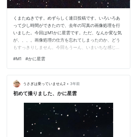
くまたぬきです。めずらしく連日投稿です。いろいろあ
って少し時間ができたので、去年の写真の画像処理を行
いました。今回はM1かに星雲です。ただ、なんか変な気
が、、、。画像処理の仕方を忘れてしまったのか、どう
もすっきりしません。今回もうーん、いまいちな感じ。
一回真面目に画像処理の勉強をした方がいいのかなあ、
#
M1
#
かに星雲
なんて思ったり。保有しているPixinsightもしばらく使っ
ていなかったら、使い方を忘れてしまった、、、、。 て
なわけで、いまいち中途半端な写真です。まあ、それな
•
りに内部構造はわかるので、まあいいんです
うさぎは乗っていません2
3年前
が、、、、。私生活の気持ちの迷いがそのまま画像処理
初めて撮りました、かに星雲
に出ている、というと言いすぎでしょうか、、、…