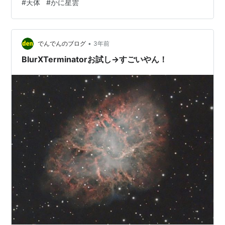
#
天体
#
かに星雲
(札幌市内)SE200N, AZ-EQ5GT, ASI294MCP, QBP Filter,
コマコレMPP-MARKⅢ, MGEN3, Gain390, Temp0,
L40s*19, FD…
•
でんでんのブログ
3年前
BlurXTerminatorお試し→すごいやん！