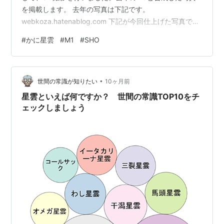
を掲載します。 去年の写真は下記です。
webkoza.hatenablog.com 下記が今回仕上げた写真で
す。 2024/11/25,2025/12/10撮影 かに星雲（M1）
#
かに星雲
#
M1
#
SHO
（SHO） 2024/11/25,2025/12/10撮影 かに星雲（M1）
（HOO） ＜諸元＞ 機材：ASI294MCPro, GS-
200RC,IRCutフィルター,AM5赤道儀 ,ZWO Off-Axis
•
Guider + ASI 220MM-Mini…
世間の常識が知りたい
10ヶ月前
星雲といえば何ですか？ 世間の常識TOP10をチ
ェックしましょう