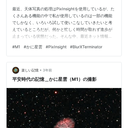
最近、天体写真の処理はPixInsightを使用しているが、た
くさんある機能の中で私が使用しているのは一部の機能
でしかなく、いろいろ試して使いこなしていきたいと考
えているところだが、何かと忙しく時間が取れず進歩が
止まっている状態だった。そんな中、最近ネット情報
で”BlurXTerminator”が凄いという噂を聞きつけ、他の機
#
M1
#
かに星雲
#
PixInsight
#
BlurXTerminator
能の習得を後回しにしてとりあえず試してみた。 まず、
BlurXTerminator（BXT）は有料ソフトということで少し
テンションが下がったが、30日のお試しができるのでこ
•
ちらを利用した。 BlurXTerminater https://www.rc-
楽しい記憶
3年前
astro.com/…
平安時代の記憶＿かに星雲（M1）の撮影