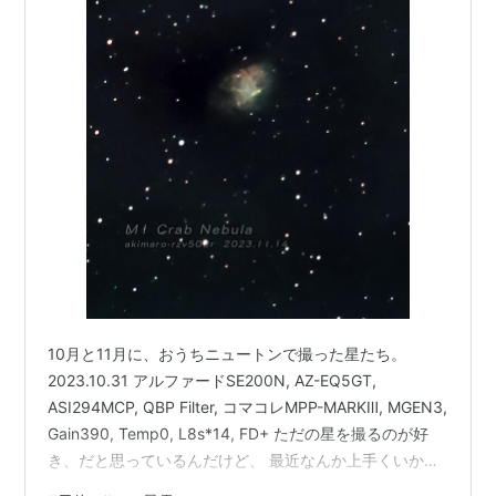
10月と11月に、おうちニュートンで撮った星たち。
2023.10.31 アルファードSE200N, AZ-EQ5GT,
ASI294MCP, QBP Filter, コマコレMPP-MARKⅢ, MGEN3,
Gain390, Temp0, L8s*14, FD+ ただの星を撮るのが好
き、だと思っているんだけど、 最近なんか上手くいかな
い。 何故回転してるのか？？？ 2023.11.4 M1 かに星雲