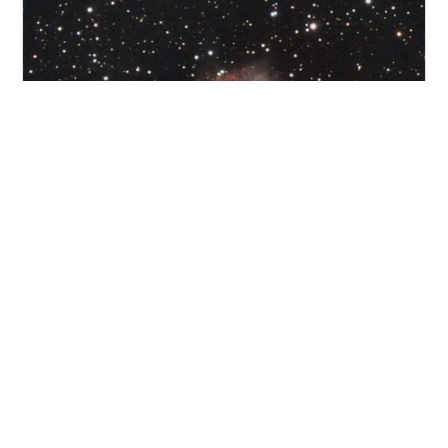
EdgeHD800のガイドが安定しない問題の対策をあれこれ
検討している中で、オフアキシスガイドの調査も行って
いたが、昔知り合いがオフアキシスガイドで四苦八苦し
ていた記憶があり導入を躊躇していた。そんな中、ガイ
ド用イメージセンサが一体になったASI2600MC Duoが目
に留まり、丁度、冷却カメラの追加も考えていたことも
#
ASI2600MC Duo
#
NGC891
#
M1
#
かに星雲
あり、少し早いサンタさんからのプレゼントということ