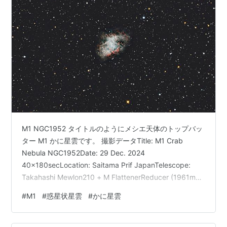
M1 NGC1952 タイトルのようにメシエ天体のトップバッ
ター M1 かに星雲です。 撮影データTitle: M1 Crab
Nebula NGC1952Date: 29 Dec. 2024
40x180secLocation: Saitama Prif JapanTelescope:
Takahashi Mewlon210 + M FlattenerReducer (1961mm
F9.3)Camera: ZWO AIS294MC-proMount: Takahashi
#
M1
#
惑星状星雲
#
かに星雲
EM-200Temma2MFilter: IDAS LPS-P3Guiding camera:
ZWO ASI120MM…