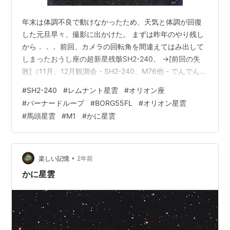
年末は体調不良で動けなかったため、天気と体調が回復
した元旦早々、撮影に出かけた。 まずは昨年のやり残し
から．．． 前回、カメラの回転角を間違えてはみ出して
しまったおうし座の超新星残骸SH2-240。 →[前回の失
敗]（11月、12月観測会・SH2-240、M76他 - でんでんの
ブログ） 今回は現場でしっかりとプレビューを確認して
#
SH2-240
#
レムナント星雲
#
オリオン座
撮影。 BORG55FL+reducerでぎりぎり収まるが、ディザ
#
バーナードループ
#
BORG55FL
#
オリオン星雲
リングであまり大きく移動するとはみ出してしまいそう
#
馬頭星雲
#
M1
#
かに星雲
なので注意しながら撮影。ナローバンドフィルタを使
用。 続いてオリオン座、バーナードループの撮影。 今回
は新たに中古で購入したカメラレンズで挑戦。 TTA…
•
楽しい記憶
2年前
かに星雲