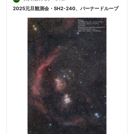
す。 英語では「ラグーン星雲」とも呼ばれます。 第3…
2025元旦観測会・SH2-240、バーナードループ