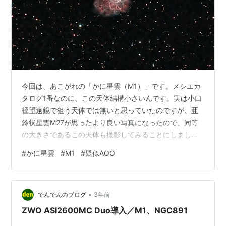
今回は、あこがれの「かに星雲（M1）」です。メシエカ
タログ1番なのに、この天体結構小さいんです。実は小口
径望遠鏡で狙う天体では無いと思っていたのですが、亜
鈴状星雲M27が思ったより良い写真になったので、同等
の大きさであるこの天体も撮影してみることにしまし
た。 天候のタイミングを見計らっているうちに月の勢力
#
かに星雲
#
M1
#
疑似AOO
が増してしまい、月齢8.1の月が輝いている12/21（木）
の撮影になりました。月はこの日まだうお座にいて、木
星を追いかけている状態なので、少し遠い感じです。次
•
の日（昨日）には木星に最接近してます。そして、当然
でんでんのブログ
3年前
デュアルナローバンドフィルターを使用するので多少の
ZWO ASI2600MC Duo導入／M1、NGC891
月明かりは大丈夫のはず。 ということ…