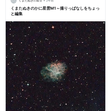
•
を撮影して後半かに星雲を撮るつもりでしたが、かに星
くまたぬきの星空
2年前
雲優先でセッティングした場所では、わずかに軒下に隠
くまたぬきのかに星雲M1～撮りっぱなしをちょっ
れて撮れません…
と編集