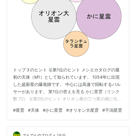
トップ３のヒント 🥇第1位のヒント メシエカタログの最
初の天体（M1）として知られています。 1054年に出現
した超新星の爆発跡です。 中心には高速で回転するパル
サーがあります。 第1位の答えを見る かに星雲（リンク
数 72） 🥈第2位のヒント オリオン座の三つ星の南に位置
しています。 肉眼でも見ることができ、多数の若い星が
#
星雲
#
天体
#
かに星雲
#
オリオン大星雲
#
干潟星雲
誕生しています。 アマチュア天文家にも人気の観測対象
です（M42）。 第2位の答えを見る オリオン大星雲（リ
ンク数 71） 🥉第3位のヒント いて座の天の川の中に見ら
•
れます（M8）。 散開星団NGC6530と重なって見えま
でんでんのブログ
2年前