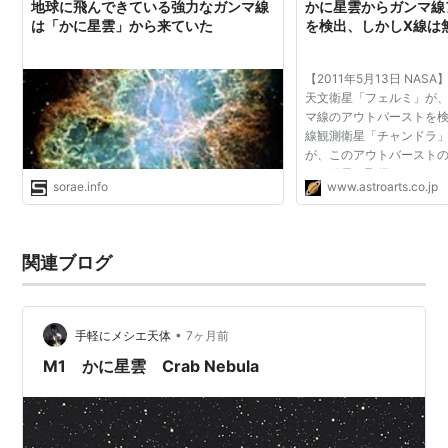
地球に飛んできている強力なガンマ線
かに星雲からガンマ線
は「かに星雲」から来ていた
を検出、しかしX線は
【2011年5月13日 NASA
天文衛星「フェルミ」が
マ線のアウトバーストを検
線観測衛星「チャンドラ
が、このアウトバースト
うな結果は取得されなか
sorae.info
www.astroarts.co.jp
で検出されてX線で検出さ
その理由はよくわかってい.
関連ブログ
•
手軽にメシエ天体
7ヶ月前
M1 かに星雲 Crab Nebula