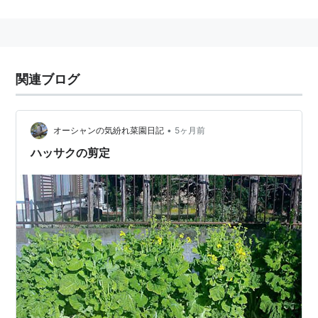
が判明した。
リスト::天文学
関連ブログ
•
オーシャンの気紛れ菜園日記
5ヶ月前
ハッサクの剪定