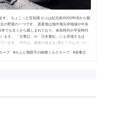
す。 ちょこっと豆知識 かぶは紀元前4000年頃から栽
古の野菜の一つです。 原産地は地中海沿岸地域や中央
日本でも古くから親しまれており、奈良時代や平安時代
います。 「古事記」や「日本書紀」にも登場するほ
ています。 今日は、身体が温まる♪具だくさんの『かぶ
のレシピ・作り方をご紹介します。 味噌と牛乳って相
スープ
#
かぶと鶏団子の味噌ミルクスープ
#
栄養士
を今回は、かぶと鶏団子をいれて具だくさんスープに仕上
ミンC、タンパク質…