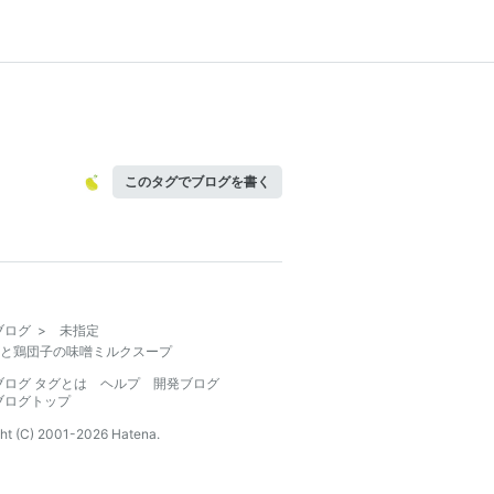
このタグでブログを書く
ブログ
>
未指定
と鶏団子の味噌ミルクスープ
ブログ タグとは
ヘルプ
開発ブログ
ブログトップ
ht (C) 2001-
2026
Hatena.