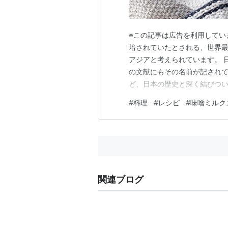
※この記事は広告を利用していま
培されていたとされる、世界最
アジアと考えられています。 
の文献にもその名前が記されて
ど、日本の歴史と深く結びつい
と鶏団子の味噌ミルクスープ』
#
料理
#
レシピ
#
味噌ミルク
性が抜群に良いんです♪ それ
げました。 カルシウム、ビタ
関連ブログ