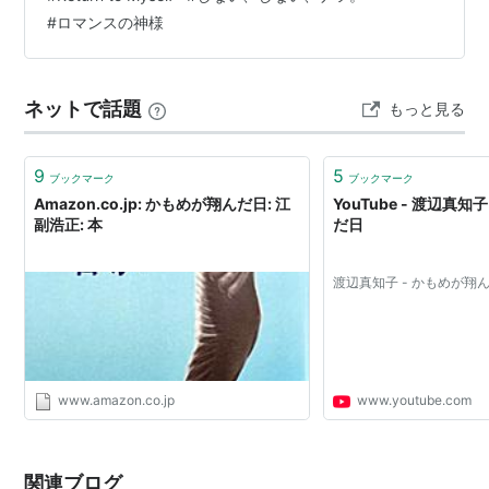
力派アーチストの、それもパンチの効いた曲を選曲した
#
ロマンスの神様
次第である。 若手のアーチストが昭和歌謡をカバーする
と、ちょっとオリジナルと音程が違ったり、歌唱の自分
よりに なってしまうことがあるが、…
ネットで話題
もっと見る
9
5
ブックマーク
ブックマーク
Amazon.co.jp: かもめが翔んだ日: 江
YouTube - 渡辺真知
副浩正: 本
だ日
渡辺真知子 - かもめが翔
www.amazon.co.jp
www.youtube.com
関連ブログ