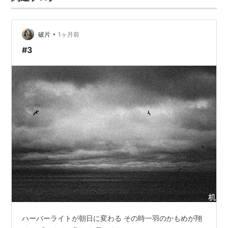
•
破片
1ヶ月前
#3
ハーバーライトが朝日に変わる その時一羽のかもめが翔