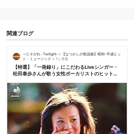
DREAM PRICE 1000 渡辺真知子
迷い道
アーティスト:
渡辺真知子,伊藤アキラ,
東海林良,船山基紀
出版社/メーカー:
ソニー・ミュージッ
関連ブログ
クハウス
発売日:
2001/10/11
メディア:
CD
＜たそがれ -Twilight-＞【なつかしの歌謡曲】昭和-平成ヒッ
購入
: 1人
クリック
: 20回
•
ト・ミュージック
1ヶ月前
この商品を含むブログ (11件) を見る
【特選】「一発録り」にこだわるLiveシンガー・
松田泰歩さんが歌う女性ボーカリストのヒット曲
５選