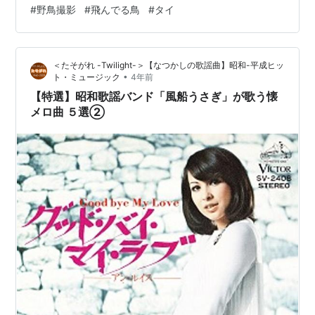
#
野鳥撮影
#
飛んでる鳥
#
タイ
AF性能はX-E4とあまり変わらない」って投稿したのです
が（実際、買った直後はそう感じた）、いやいや、いろ
いろ試したらそんな事はない。すべての環境下…
＜たそがれ -Twilight-＞【なつかしの歌謡曲】昭和-平成ヒッ
•
ト・ミュージック
4年前
【特選】昭和歌謡バンド「風船うさぎ」が歌う懐
メロ曲 ５選②