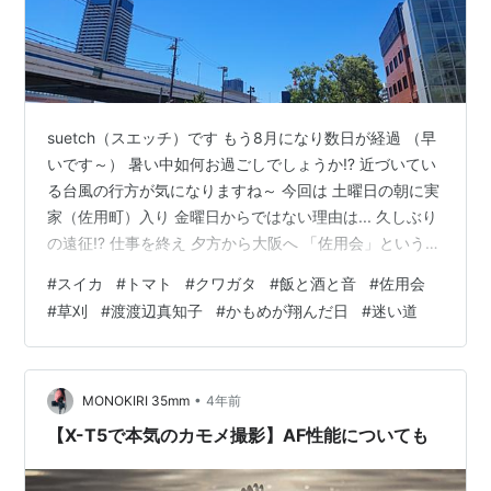
suetch（スエッチ）です もう8月になり数日が経過 （早
いです～） 暑い中如何お過ごしでしょうか⁉ 近づいてい
る台風の行方が気になりますね～ 今回は 土曜日の朝に実
家（佐用町）入り 金曜日からではない理由は... 久しぶり
の遠征⁉ 仕事を終え 夕方から大阪へ 「佐用会」という集
まり 以前からLINEグループには入れて頂いたのですが 知
#
スイカ
#
トマト
#
クワガタ
#
飯と酒と音
#
佐用会
人のお誘い後押しして参加 ～8/4のX（twitter）より～
#
草刈
#
渡渡辺真知子
#
かもめが翔んだ日
#
迷い道
今日（8/4）神戸で デスクワーク 定時になり 大阪へ移動
久しぶりに来たけど 街並みがスゴイ変わってる 目的地に
なんとか到着 地元（佐用町や西播磨の方々）の方が 集う
場所へ合流 新しく出会った方…
•
MONOKIRI 35mm
4年前
【X-T5で本気のカモメ撮影】AF性能についても