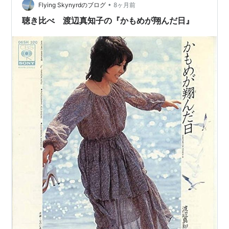
ックビデオがこちらになります。 ● 今回は、渡辺真知子
•
Flying Skynyrdのブログ
8ヶ月前
さんのヒット曲「か…
聴き比べ 渡辺真知子の『かもめが翔んだ日』