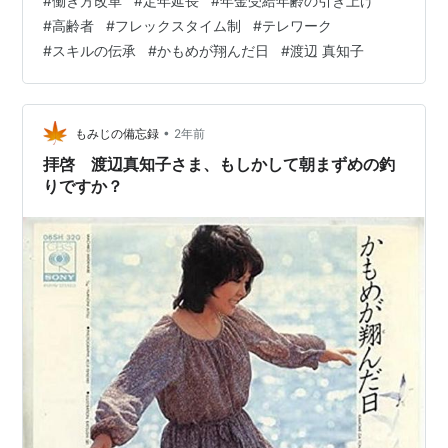
#
働き方改革
#
定年延長
#
年金受給年齢の引き上げ
機会を拡大しています。 年齢や経験ではなく、 個人の能
#
高齢者
#
フレックスタイム制
#
テレワーク
力やスキルに基づいて評価し、 仕事を与えることで、高
#
スキルの伝承
#
かもめが翔んだ日
#
渡辺 真知子
齢者の能力を 最大限に活かすことを目指しています。 も
ちろん、長く期間働くことで 税収の増加や社会保障の担
い手としての 狙いも見え見えです。 長い期間働くこと
は、高齢者の健康…
•
もみじの備忘録
2年前
拝啓 渡辺真知子さま、もしかして朝まずめの釣
りですか？