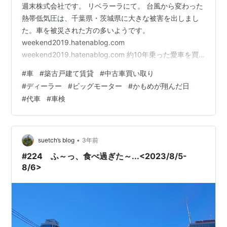
週末株式会社です。 リベラーラにて。 台風から変わった
熱帯低気圧は、千葉県・茨城県に大きな被害を出しまし
た。車を被災された方の多いようです。
weekend2019.hatenablog.com
weekend2019.hatenablog.com 約10年乗った愛車を買
い換えたいとディーラーを回り、購入する車をほぼ確定
#
車
#
築古戸建て賃貸
#
中古車買い取り
しました。残るは今乗っている、新車登録から13年経つ
#
ディーラー
#
ビッグモーター
#
かもめが翔んだ日
車をどうするか？ 廃車や売却をせずに乗り続けることも
#
代車
#
車検
考えましたが、保険費用などを考慮してやはり売却する
ことにしました。新車登録から13年経つので、ディーラ
ーでは値段は付きません。廃車すると費用がかかりま
す。そこで、中古車買取店…
•
suetch’s blog
3年前
#224 ふ～っ、食べ過ぎた～...<2023/8/5-
8/6>