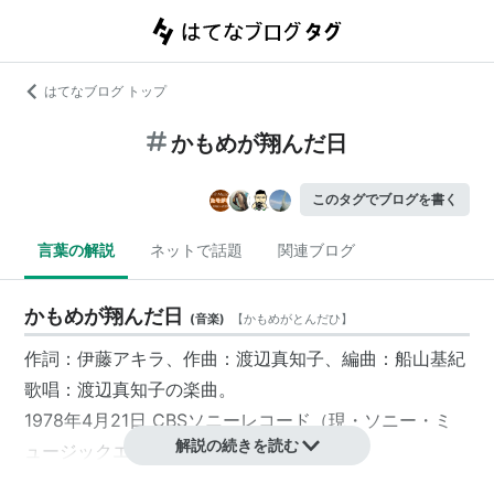
はてなブログ トップ
かもめが翔んだ日
このタグでブログを書く
言葉の解説
ネットで話題
関連ブログ
かもめが翔んだ日
(
音楽
)
【
かもめがとんだひ
】
作詞：
伊藤アキラ
、作曲：
渡辺真知子
、編曲：
船山基紀
歌唱：
渡辺真知子
の楽曲。
1978年4月21日
CBSソニーレコード
（現・
ソニー・ミ
解説の続きを読む
ュージックエンタテインメント
）より発売。