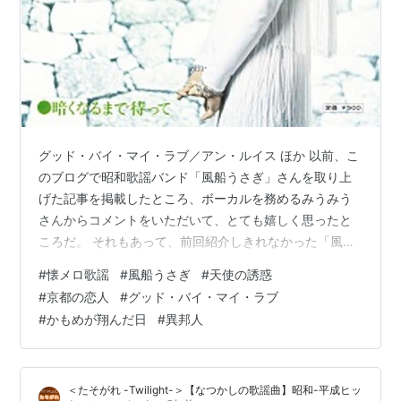
グッド・バイ・マイ・ラブ／アン・ルイス ほか 以前、こ
のブログで昭和歌謡バンド「風船うさぎ」さんを取り上
げた記事を掲載したところ、ボーカルを務めるみうみう
さんからコメントをいただいて、とても嬉しく思ったと
ころだ。 それもあって、前回紹介しきれなかった「風船
うさぎ」さんが歌う動画を紹介する次第だ。 全開は、バ
#
懐メロ歌謡
#
風船うさぎ
#
天使の誘惑
ンドの持つワイドな雰囲気に似合った曲を選曲したのに
#
京都の恋人
#
グッド・バイ・マイ・ラブ
対して、今回は抒情的な曲を選んでみたが、そのギャッ
#
かもめが翔んだ日
#
異邦人
プもなかなか良いものである。 みうみうさんからいただ
いたコメントも、決して豪放な文調というものではな
く、丁寧、可憐で心温まるものだった。 ＜天使の誘惑／
＜たそがれ -Twilight-＞【なつかしの歌謡曲】昭和-平成ヒッ
黛ジュン（1968年）＞ 黛ジュンの4枚…