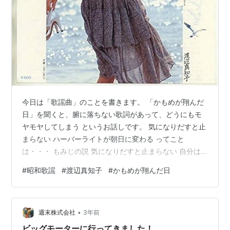
今日は「歌謡曲」のことを書きます。 「かもめが翔んだ
日」を聞くと、腑に落ちない歌詞があって、どうにもモ
ヤモヤしてしまう というお話しです。 気になりだすと止
まらない ハーバーライトが朝日に変わる ってこと
は・・・ もみじの説 気になりだすと止まらない 自分は
「言葉」に敏感なところがあって、モノの呼び名やこと
#
昭和歌謡
#
渡辺真知子
#
かもめが翔んだ日
わざなども不思議に思ってしまい、無駄に「なにこ
れ？」「なんで？」と考えてしまうことがあります。
「べらぼうに高い」の「べらぼう」って何さ？ みたいな
•
感じで。 同じ様に歌の歌詞も、「ん？」っと気になって
週末株式会社
3年前
しまうことがありまして。 特に、子供の頃に意味も解ら
ビッグモーターに行ってきました！