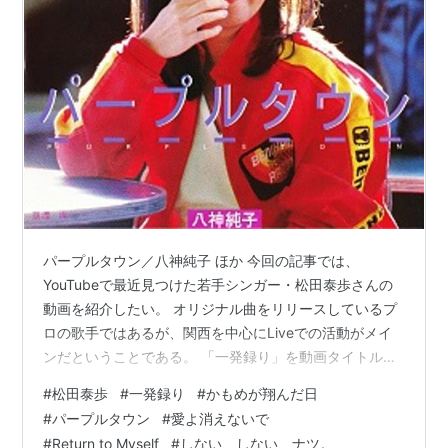
パープルタウン／八神純子 ほか 今回の記事では、
YouTubeで最近見つけた若手シンガー・松田泰歩さんの
動画を紹介したい。 オリジナル曲をリリースしているプ
ロの歌手ではあるが、関西を中心にLiveでの活動がメイ
ンだということである。 「一発録り」を動画タイトルに
掲げていることからも想像できるように、かなりの歌唱
#
松田泰歩
#
一発録り
#
かもめが翔んだ日
力を持ったアーチストということもあって、5曲の選曲は
#
パープルタウン
#
愛よ消えないで
いずれも歌謡曲界の中でも折り紙付きの歌唱力を持つ実
#
Return to Myself
#
しない、しない、ナツ。