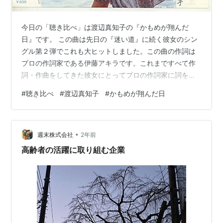
今日の「聴き比べ」は渡辺真知子の『かもめが翔んだ
日』です。 この曲は先日の『迷い道』に続く彼女のシン
グル第２弾でこれも大ヒットしました。この曲の作詞は
プロの作詞家である伊藤アキラです。これまですべて作
詞・作曲をしてきた彼女にとってプロの作詞家に詞を書
いてもらったことが嬉しかったそうです。相変わらず素
#
聴き比べ
#
渡辺真知子
#
かもめが翔んだ日
晴らしい歌唱力です。 千葉ロッテマリーンズは千葉マリ
ンスタジアムでの試合でこの曲を流していました。 かも
めが翔んだ日 作詞：伊藤アキラ 作曲：渡辺真知子 ハー
•
バーライトが 朝日にかわる そのとき一羽の かもめが翔
週末株式会社
2年前
んだ ひとはどうして 哀しくなると 海をみつめに 来るの
高齢者の活躍に取り組む企業
でしょうか 港の坂道 かけおりる…