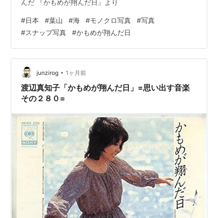
んだ 『かもめが翔んだ日』より
#
日本
#
葉山
#
海
#
モノクロ写真
#
写真
#
スナップ写真
#
かもめが翔んだ日
•
junzirog
1ヶ月前
渡辺真知子「かもめが翔んだ日」=思い出す音楽
その２８０=