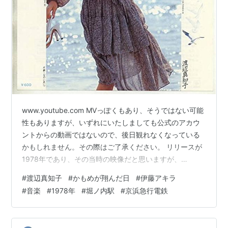
www.youtube.com MVっぽくもあり、そうではない可能
性もありますが、いずれにいたしましても公式のアカウ
ントからの動画ではないので、後日観れなくなっている
かもしれません。その際はご了承ください。 リリースが
1978年であり、その当時の映像だと思いますが、
YouTubeに上がっていること自体、貴重なのかもしれま
#
渡辺真知子
#
かもめが翔んだ日
#
伊藤アキラ
せん。アップしていただいた方には感謝です。 スタジオ
#
音楽
#
1978年
#
堀ノ内駅
#
京浜急行電鉄
での撮影だと思うのですが、シンプルでありながら何か
品の良い、歌のイメージにあった映像になっています。
それだけにMVと思ったのですが。 ちなみに、公式のリリ