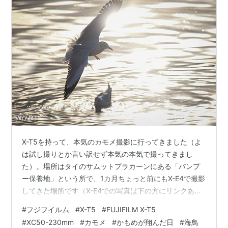
X-T5を持って、本気のカモメ撮影に行ってきました（よ
は試し撮りとか言い訳せず本気の本気で撮ってきまし
た）。場所はタイのサムットプラカーンにある「バンプ
ー保養地」という所で、1カ月ちょっと前にもX-E4で撮影
してきた場所です（X-E4での写真は下の方にリンクあり
ます）。 与太郎組曲「本気のカモメ」Fujifilm X-T5 /
#
フジフイルム
#
X-T5
#
FUJIFILM X-T5
XC50-230mm f4.5-6.7 このブログでも、レビューサイ
#
XC50-230mm
#
カモメ
#
かもめが翔んだ日
#
海鳥
トにもですが、ファーストインプレッションで「X-T5の