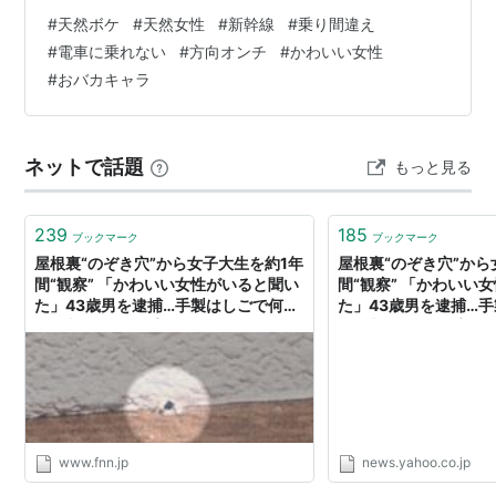
#
天然ボケ
#
天然女性
#
新幹線
#
乗り間違え
#
電車に乗れない
#
方向オンチ
#
かわいい女性
#
おバカキャラ
ネットで話題
もっと見る
239
185
ブックマーク
ブックマーク
屋根裏“のぞき穴”から女子大生を約1年
屋根裏“のぞき穴”から
間“観察” 「かわいい女性がいると聞い
間“観察” 「かわいい
た」43歳男を逮捕…手製はしごで何度
た」43歳男を逮捕…
も侵入か｜FNNプライムオンライン
も侵入か（FNNプラ
- Yahoo!ニュース
www.fnn.jp
news.yahoo.co.jp