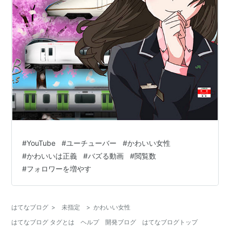
#
YouTube
#
ユーチューバー
#
かわいい女性
#
かわいいは正義
#
バズる動画
#
閲覧数
#
フォロワーを増やす
はてなブログ
>
未指定
>
かわいい女性
はてなブログ タグとは
ヘルプ
開発ブログ
はてなブログトップ