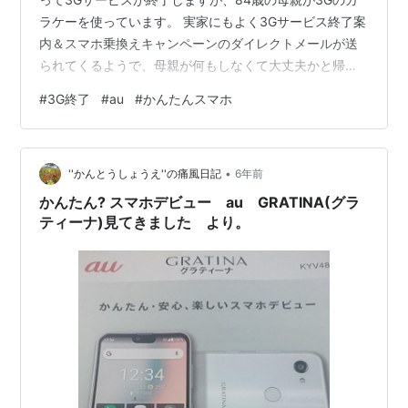
ラケーを使っています。 実家にもよく3Gサービス終了案
内＆スマホ乗換えキャンペーンのダイレクトメールが送
られてくるようで、母親が何もしなくて大丈夫かと帰省
するたびに言ってきます。 そこで今回、母親直筆の委任
#
3G終了
#
au
#
かんたんスマホ
状と保険証を用意して、母の代わりに実家の最寄りのau
ショップに行ってきました。ケータイショップに行くの
は5年ぶりくらい。事前にネットで来店予約しておきまし
•
た。 www.au.com 最初は私名義に名義変更してNMP転
''かんとうしょうえ''の痛風日記
6年前
出手続きをしようと思いました。とりあえず私の名義に
かんたん? スマホデビュー au GRATINA(グラ
して貸し…
ティーナ)見てきました より。