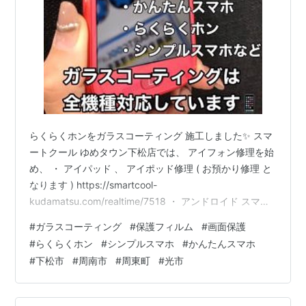
らくらくホンをガラスコーティング 施工しました✨ スマ
ートクール ゆめタウン下松店では、 アイフォン修理を始
め、 ・ アイパッド 、 アイポッド修理 ( お預かり修理 と
なります ) https://smartcool-
kudamatsu.com/realtime/7518 ・ アンドロイド スマホ
修理 ( 機種 によりますので 一度お問合せ下さい ませ ）
#
ガラスコーティング
#
保護フィルム
#
画面保護
※galaxy(ギャラクシー)、Xperia(エクスぺりア)、Pixel(ピ
#
らくらくホン
#
シンプルスマホ
#
かんたんスマホ
クセル)、Huawei(ファーウェイ)など実績多数あり!!
#
下松市
#
周南市
#
周東町
#
光市
https://smartcool-kudamatsu.com/realtime/7411 ・
Nin…