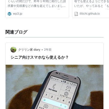
くらいの間だけで、昨年１年間に発行した請
母でも使えるようにでき
求書や見積書などの量を超えてしまいまし
いたが、やってみると「
た。景気も良くなりつつあるのかなと思いま
い」が積み重なって、結
wp3.jp
illiichi.github.io
した。 さて、その間に、執筆させていただい
知見の共有ために記録を残す。
た「WordPress 3.x ...
nova 2にした。Andr...
関連ブログ
•
クリリン家 diary
2年前
シニア向けスマホなら使えるか？