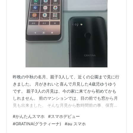
昨晩の中秋の名月、親子3人して、近くの公園まで見に行
きました。 月がきれいと喜んで月見した4歳児ゆうゆう
です。 親子3人の月見は、今の家に来てから初めてかも
しれません。 前のマンションでは、目の前でも窓から月
見も出来ました。 そんな月見から数時間前の事、保育園
の帰りゆうゆうと家電量販店に立ち寄りました。 いつも
#
かんたんスマホ
#
スマホデビュー
のように買うものはありません。 私も娘も少し気分転換
#
GRATINA(グラティーナ)
#
au スマホ
です。 どこかに行くようなことも少ないので、こんな近