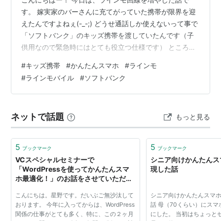
す。 嫁実家のバーさんに充てがっていた携帯が限界を迎
えたんですよねぇ(-_-;) どうせ通話しか使えないって事で
「ソフトバンク」のキッズ携帯を渡していたんです（子
供用なので緊急時にはとても役立つ仕様です） ところが
バッテリーが膨らんできて内部を圧迫、流石に限界を迎
#
キッズ携帯
#
かんたんスマホ
#
ラインモ
えました。 ソフトバンクなのに通話料が無料で月額使用
#
ラインモバイル
#
ソフトバンク
料も500円位、とても有難かったんですがキッズ携帯を
更新するのは無理そうなんです(´・ω・｀) 仕方がないの
でかんたんスマホを中古で購入（ワイモバイル用）コレ
ネットで話題
もっと見る
に楽天のシムを刺したのですが繋がらないんですよ。 こ
んな事は初めてではぁ？っ…
5
5
ブックマーク
ブックマーク
VCスペシャルセミナーで
シニア向けかんたんス
「WordPressを使ってかんたんスマ
現した話
ホ最適化！」のお話をさせていただき
ました。
こんにちは。星野です。だいぶご無沙汰して
シニア向けかんたんスマ
おります。 今年に入ってからは、WordPress
話 母（70くらい）にス
関係の仕事がとても多く、特に、この２ヶ月
にした。 当初はちょっと