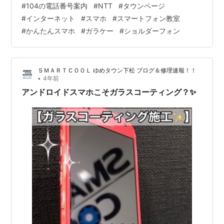
#
104の電話番号案内
#
NTT
#
タウンページ
に登録している人にしか連絡もしないような日々なので
#
インターネット
#
スマホ
#
スマートフォン教室
私自身も何も困ることはありません！ その当時から
#
かんたんスマホ
#
ガラケー
#
ショルダーフォン
「104」に電話することもほとんど無かったと記憶してい
ます。 電話の進化はもの凄い勢いだったなぁ…と今更な
がらに思い出したりします。 初めて携帯を持ったのは子
ＳＭＡＲＴＣＯＯＬ ゆめタウン下松 ブログ＆修理速報！！
供が生まれた頃だったか…息…
•
4年前
アンドロイドスマホこそガラスコーティング？✨