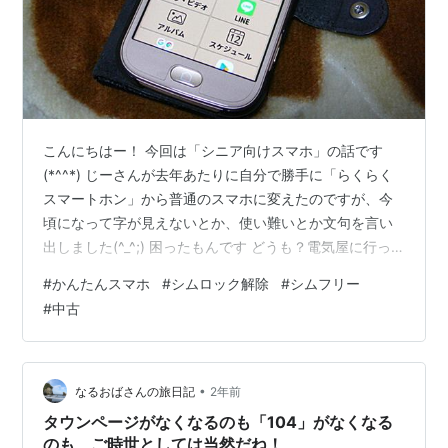
こんにちはー！ 今回は「シニア向けスマホ」の話です
(*^^*) じーさんが去年あたりに自分で勝手に「らくらく
スマートホン」から普通のスマホに変えたのですが、今
頃になって字が見えないとか、使い難いとか文句を言い
出しました(^_^;) 困ったもんです どうも？電気屋に行っ
た時にスマホの販売員に捕まり、電話代がタダですよ～
#
かんたんスマホ
#
シムロック解除
#
シムフリー
なんて言われて買い替えたようです。 条件がかなりヤバ
#
中古
くて、キャッシュカードも作らされ、電力会社も乗り換
えさせられていましたよ。 本当に年寄りを騙すような事
は止めてください しかも、機種は安物のギャラクシー！
通話しか使わないような年寄りには難しいに決まってま
•
なるおばさんの旅日記
2年前
す。 じーさんは、以前使…
タウンページがなくなるのも「104」がなくなる
のも、ご時世としては当然だね！