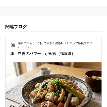
め」と呼ばれていたすっぽんとあり合せの材料を煮込ん
で食べたのが始まりとする説などがある。
がめ煮と筑前煮の違い
関連ブログ
一般的に他の地域での呼称が「筑前煮」であり同じ料理
と思われがちであるが、
「がめ煮」の鶏肉は必ず骨付きである。「筑前煮」は骨
栄養のチカラ、知って実践！健康レベルアップ応援ブログ
付きである必要性は無い。
•
5ヶ月前
郷土料理のパワー がめ煮（福岡県）
また、MS-IMEで変換されるのは「がめ煮」である。
関連語 飲食物