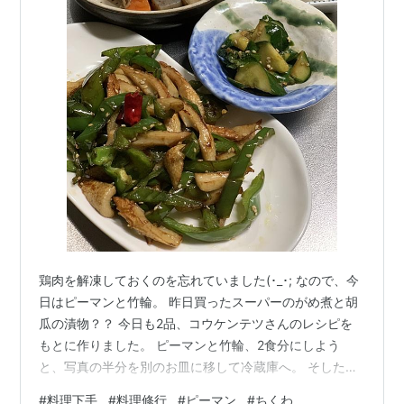
鶏肉を解凍しておくのを忘れていました(･_･; なので、今
日はピーマンと竹輪。 昨日買ったスーパーのがめ煮と胡
瓜の漬物？？ 今日も2品、コウケンテツさんのレシピを
もとに作りました。 ピーマンと竹輪、2食分にしよう
と、写真の半分を別のお皿に移して冷蔵庫へ。 そした
ら、足りず、30分後にソーセージを3本焼いて。。。 胡
#
料理下手
#
料理修行
#
ピーマン
#
ちくわ