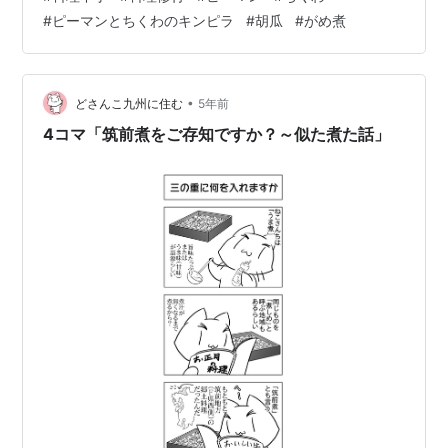
瓜のごましそ漬け、美味しい。。。 ポイントは切り方！
#
ピーマンとちくわのキンピラ
#
胡瓜
#
がめ煮
胡瓜のささがき切り？初めてしました。 うまく出来ませ
んでしたが、また挑戦したいです！ えむは好きじゃない
かも(^◇^;) 漬物嫌いだからな。。。 www.youtube.com
www.youtube.com
•
どさんこ九州に住む
5年前
4コマ「筑前煮をご存知ですか？～似た煮た話」