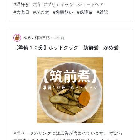
して働いてた母が検査会社を退職。これまで忙しかった
#
猫好き
#
猫
#
ブリティッシュショートヘア
母を労い、今年は姉と兄が代わりに我が家恒例のがめ煮
#
大晦日
#
がめ煮
#
多頭飼い
#
保護猫
#
雑記
を作ってくれていました。 こちら↓↓ 猫たち１０匹に今
年１年間のご挨拶 右から にゃん太郎（１5）ゆず太郎
（８） ミント（１4） ラム（１２） 右から リリー（３）
クロ（３）レオ（１） オリーブ（１） 毎日自宅にて顔を
•
ゆるく料理日記
4年前
合わせているブリティッシ…
【準備１０分】ホットクック 筑前煮 がめ煮
※当ページのリンクには広告が含まれています。 ずぼら