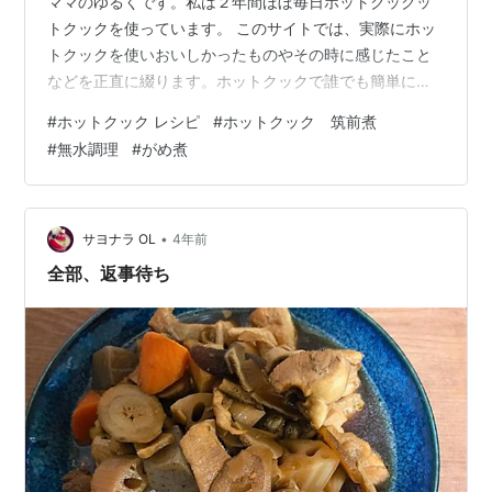
ママのゆるくです。私は２年間ほぼ毎日ホットクックッ
トクックを使っています。 このサイトでは、実際にホッ
トクックを使いおいしかったものやその時に感じたこと
などを正直に綴ります。ホットクックで誰でも簡単にお
いしくできるレシピを共有していきます。 本日は筑前煮
#
ホットクック レシピ
#
ホットクック 筑前煮
です。私の地元ではがめ煮とも言います。（九州だけで
#
無水調理
#
がめ煮
しょうか？） 公式レシピを参考にしました。レシピ詳細
｜COCORO KITCHEN：シャープ 【準備時間】１０分
【加熱時間】約３５分 【予約調理】〇【混ぜ技ユニッ
ト】要【手軽さ】☆☆☆ 【味】☆☆☆☆ 材料（４人
•
サヨナラ OL
4年前
分） 筑前煮の作り方 メニューを…
全部、返事待ち