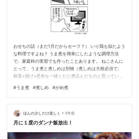
おせちの話（まだ1月だからセーフ？） いり鶏も似たよう
な料理ですよね？ うま煮を簡単にしたような調理方法
で、家庭科の実習でも作ったことあります。 ねこさんに
とって、うま煮と煮しめは別物（煮しめは大根必須で、
根菜+揚げ+昆布を一緒くたに煮込んだものと思ってい
た）ですが、「煮しめたうま煮」という解釈で納得でき
#
うま煮
#
煮しめ
#
がめ煮
ます。 筑前煮という呼び方も、聞いたことあります。 漢
字の字面も音の響きも高級なイメージを醸し出していま
す。 料亭でうま煮を作ったら筑前煮になるのではないか
•
と思います。 けど、がめ煮… …初めて聞きました。 で
ほんの少しだけ楽しく
5年前
も、まあ、昨日まで知らなかったことも、知った途端に
月に１度のダンナ飯放出！
常識です。 本場の筑前煮はがめ煮っ…