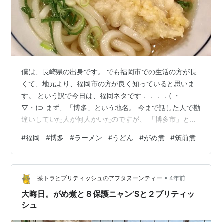
僕は、長崎県の出身です。 でも福岡市での生活の方が長
くて、地元より、福岡市の方が良く知っていると思いま
す。 という訳で今日は、福岡ネタです．．．．( ・
▽・)⊃ まず、「博多」という地名。 今まで話した人で勘
違いしていた人が何人かいたのですが、 「博多市」とい
う市はありません(^_^) 「JR博多駅」がある場所の住所
#
福岡
#
博多
#
ラーメン
#
うどん
#
がめ煮
#
筑前煮
は、「福岡県福岡市博多区」です。 「博多駅」を中心と
したエリアは、基本はビジネス街です。 もちろん、飲み
屋、飲食店はたくさんあります。 そして、商業施設が立
•
ち並ぶのが、博多駅から地下鉄で５分位にある「天神」
茶トラとブリティッシュのアフタヌーンティー
4年前
です。 住所は「福岡県福岡市中央区」になります。 天神
大晦日。がめ煮と８保護ニャン’Sと２ブリティッ
には長～い地下街があり…
シュ