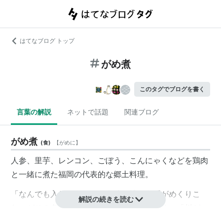
はてなブログ トップ
がめ煮
このタグでブログを書く
言葉の解説
ネットで話題
関連ブログ
がめ煮
(
食
)
【
がめに
】
人参、里芋、レンコン、ごぼう、こんにゃくなどを鶏肉
と一緒に煮た福岡の代表的な郷土料理。
「なんでも入れる」という意味の博多弁「がめくりこ
解説の続きを読む
む」がその名の由来とする説や、「どぶがめ」「川が