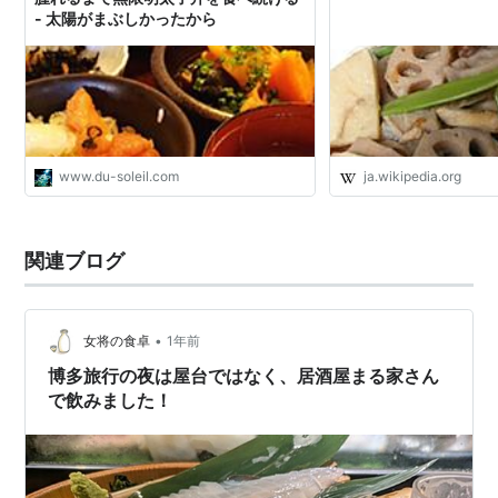
- 太陽がまぶしかったから
www.du-soleil.com
ja.wikipedia.org
関連ブログ
•
女将の食卓
1年前
博多旅行の夜は屋台ではなく、居酒屋まる家さん
で飲みました！