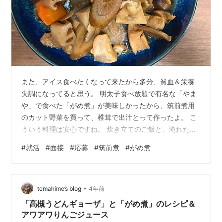
また、アイス食べたくなって来たから多分、貧血＆栄養
失調になってると思う。 明太子食べ放題で有名な「やま
や」で食べた「がめ煮」が美味しかったから、筑前煮用
のカット野菜を買って、椎茸で出汁とって作ったよ。 こ
ういう料理は安心ですね。 炊き立てのご飯と、淹れたて
の緑茶を飲むとすっごい体が温まってくるのが分かる。
#
就活
#
面接
#
応募
#
筑前煮
#
がめ煮
出来立て・炊き立て・淹れたてってめっちゃ大事だなっ
て思う。 ++++ ①現在、希望の求人に応募（エントリ
ー）し、面談（職場見学）まで行けるか派遣会社からの
•
返事待ち。 進捗具合も含めて、連休明けに一度連絡をく
temahime’s blog
4年前
れるそうです。 ②この仕事が11月スタートなので、空い
「高槻うどんギョーザ」と「がめ煮」のレシピ＆
てる10月中に学習教室の仕事増や…
アワアワりんごジュース