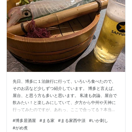
先日、博多に１泊旅行に行って、いろいろ食べたので、
そのお店など少しずつ紹介しています。 博多と言えば、
屋台、と思う方も多いと思います。 私達も勿論、屋台で
飲みたい！と楽しみにしていて、夕方から中州や天神に
行ってみたのですが、あれっ、ここで合ってる？本当
に？今日はお休み？というくらいの雰囲気。 お店ごとに
#
博多居酒屋
#
まる家
#
まる家西中須
#
いか刺し
お休みは違うようですが、それにしても出ているお店が
#
がめ煮
少なくて、イメージしていた”たくさんの屋台がずら～っ