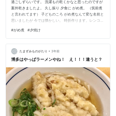
過ごしずらいです。 洗濯もの乾くかなと思ったのですが
案外乾きましたよ。 久し振り 夕食に がめ煮。 （筑前煮
と言われてます） 子どものころ がめ煮なんて変な名前と
思いましたが 今では懐かしい。 時折作ります。レンコン
なんて 水煮しかないので ちょっと違うけれど 昔を懐か
#
がめ煮
#
夕焼け
しみ 夕飯にいただきましたよ。 夕焼けも久しぶりでし
た。 おまけ 何の花かな？
•
たまずみものがたり
3年前
博多はやっぱラーメンやね！ え！！！違うと？