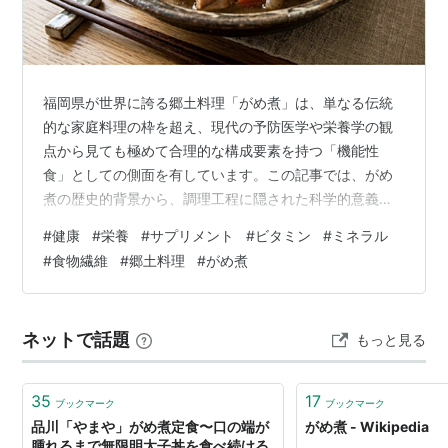
福岡県が世界に誇る郷土料理「がめ煮」は、単なる伝統
的な家庭料理の枠を超え、現代の予防医学や栄養学の観
点から見ても極めて合理的な構成要素を持つ「機能性
食」としての側面を有しています。この記事では、がめ
煮の歴史的背景から、調理工程に隠された科学的意義、
主要食材がもたらす生理活性、そして咀嚼が脳と全身の
#
健康
#
栄養
#
サプリメント
#
ビタミン
#
ミネラル
健康に与える影響に至るまで、多角的な視点からその価
#
食物繊維
#
郷土料理
#
がめ煮
値を詳述します。 第1章：がめ煮の歴史と文化学的背景
がめ煮の起源を紐解くことは、当時の社会情勢や食資源
の変遷を理解することに繋がります。この料理は、福岡
ネットで話題
もっと見る
県（旧筑前国）の風土と歴史が複雑に絡み合って誕生し
ました。 起源と名称の由来 がめ煮の誕生には、1…
35
17
ブックマーク
ブックマーク
品川「やまや」がめ煮定食〜口の端が
がめ煮 - Wikipedia
腫れるまで無限明太子丼を食べ続ける