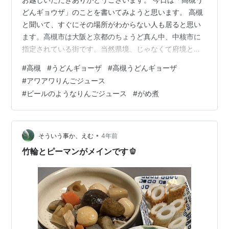
どんギョウザ」のことを書いてみようと思います。 高槻
と聞いて、すぐにその場所がわからない人も居ると思い
ます。高槻市は大阪と京都のちょうど真ん中、中核市に
指定されている街です。当然県境、じゃなくて府境とい
うのでしょうか？ 新幹線なら京都から新大阪には14分で
#
高槻
#
うどんギョーザ
#
高槻うどんギョーザ
着きますが高槻には止まりませんね。高槻駅には京都か
#
アワアワりんごジュース
らでも大阪からでも新快速に乗れば15分前後で着くよう
#
ビールのようなりんごジュース
#
がめ煮
です。 ところで新快速って何？って調べたことあるので
す。普通料金で特急並みに早い電車（時速130ｋｍ）です
って。行きたい方はしっかり調べてくださいね。私は4年
前行きたいところがあって調べたこ…
•
そういう事か、えむ
4年前
竹輪とピーマンがメインです🫑