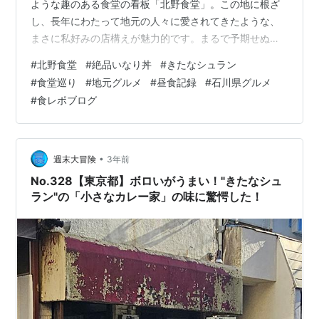
ような趣のある食堂の看板「北野食堂」。この地に根ざ
し、長年にわたって地元の人々に愛されてきたような、
まさに私好みの店構えが魅力的です。まるで予期せぬ宝
物を見つけたかのような気持ちで、足を踏み入れまし
#
北野食堂
#
絶品いなり丼
#
きたなシュラン
た。 入店前にふと目にはいたのが昔ならではの出前の時
#
食堂巡り
#
地元グルメ
#
昼食記録
#
石川県グルメ
に使う岡持ち！！ 歴史を感じます。 そんな歴史を感じな
#
食レポブログ
がら入店 すると、５０代ほどの２人の女性のうち1人の方
が「空いてるところに座って～」との優しい感じの一声
でした。 店内は12畳ほどのお店で席は4人掛けのテーブ
ルが３つ座敷が1つと４人座れるカ…
•
週末大冒険
3年前
No.328【東京都】ボロいがうまい！"きたなシュ
ラン"の「小さなカレー家」の味に驚愕した！