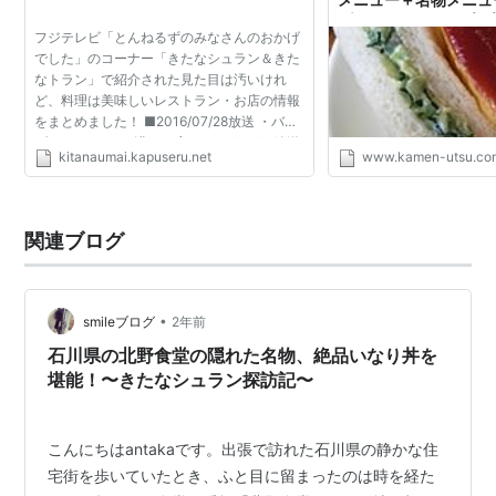
プしていて驚いた( ﾟДﾟ
フジテレビ「とんねるずのみなさんのおかげ
分がウツになるなんて
でした」のコーナー「きたなシュラン＆きた
なトラン」で紹介された見た目は汚いけれ
ど、料理は美味しいレストラン・お店の情報
をまとめました！ ■2016/07/28放送 ・バン
ダナ ・かとりや 溝の口店 ■2016/07/21放送
kitanaumai.kapuseru.net
www.kamen-utsu.co
・二葉 ■2016/06/16放送 ・ラーメン山田屋
・ア.ストラーザ ■20...
関連ブログ
•
smileブログ
2年前
石川県の北野食堂の隠れた名物、絶品いなり丼を
堪能！〜きたなシュラン探訪記〜
こんにちはantakaです。出張で訪れた石川県の静かな住
宅街を歩いていたとき、ふと目に留まったのは時を経た