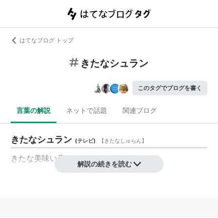
はてなブログ トップ
きたなシュラン
このタグでブログを書く
言葉の解説
ネットで話題
関連ブログ
きたなシュラン
(
テレビ
)
【
きたなしゅらん
】
きたな美味い店
解説の続きを読む