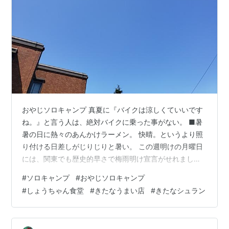
おやじソロキャンプ 真夏に『バイクは涼しくていいです
ね。』と言う人は、絶対バイクに乗った事がない。 ■暑
暑の日に熱々のあんかけラーメン。 快晴。というより照
り付ける日差しがじりじりと暑い。 この週明けの月曜日
には、関東でも歴史的早さで梅雨明け宣言がせれまし
た。 実はこの土曜日に既に開けていた。そうおやじは確
#
ソロキャンプ
#
おやじソロキャンプ
信しています。 快晴 今回の目的地は、大多喜町の『しげ
#
しょうちゃん食堂
#
きたなうまい店
#
きたなシュラン
キャン』 今年のGWにオープンしたばかりのキャンプ
場。 さて出発です。 出発 田んぼの緑が綺麗。野を渡る
風は、全然、爽やかじゃない。暑い。 少しこの先不安。