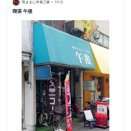
風が暑い ●気になる看板 県道81号線清澄養老ラインを走
•
気ままに外食三昧
5年前
る度に気になっていた看板…
喫茶 午後