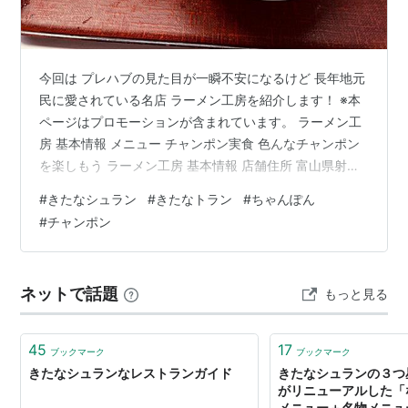
今回は プレハブの見た目が一瞬不安になるけど 長年地元
民に愛されている名店 ラーメン工房を紹介します！ ※本
ページはプロモーションが含まれています。 ラーメン工
房 基本情報 メニュー チャンポン実食 色んなチャンポン
を楽しもう ラーメン工房 基本情報 店舗住所 富山県射水
市小泉203-3 営業時間 月・水・木・土・日 11:00 -
#
きたなシュラン
#
きたなトラン
#
ちゃんぽん
14:00 休み 火曜日・金曜日 座席 カウンター、テーブル
#
チャンポン
20席 連絡先 0766-52-6648 ラーメン工房は富山県射水
市にあります。 といっても、高岡市と射水市のほぼ境目
にあるので高岡市からもアクセス良好！ 新幹線の通って
ネットで話題
もっと見る
いる新高岡駅から車で5分ほどなの…
45
17
ブックマーク
ブックマーク
きたなシュランなレストランガイド
きたなシュランの３つ
がリニューアルした「
メニュー＋名物メニュ