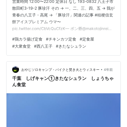
営業時間 12:00〜22:00 定休日 なし 193-0832 八王子市
散田町3-19-2 豚珍汗 その → 一、二、三、四、五 → 我が
青春の八王子・高尾 → 「豚珍汗」関連の記事 #桔梗信玄
餅アイスプレミアム ウマ〜
pic.twitter.com/CbVcQuCfzK— ボン爺@makotojinrei
(@makotojinrei) 2022年10月10日 この投稿をInstagram
#
鶏カラ揚げ定食
#
チキンカツ定食
#
定食屋
で見る さて、三連休の三日目デス。 実はこのブログにも
#
大衆食堂
#
西八王子
#
きたなシュラン
度々登場する恩人、 八王子市長房町に住んでいた大学生
の頃に、 とってもお世話になった、 八王子市東浅川町に
あった、 焼鳥店・鳥千の店主故Ｔ氏。 今で…
•
おやじソロキャンプ・バイクと焚き火とウィスキー
4年前
千葉 しげキャン①きたなシュラン しょうちゃ
ん食堂