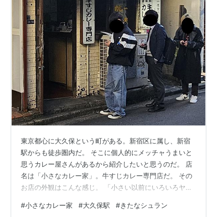
東京都心に大久保という町がある。新宿区に属し、新宿
駅からも徒歩圏内だ。 そこに個人的にメッチャうまいと
思うカレー屋さんがあるから紹介したいと思うのだ。 店
名は「小さなカレー家」。牛すじカレー専門店だ。 その
お店の外観はこんな感じ。 「小さい以前にいろいろヤバ
くないか！！？」というあなたの心の声が聞こえてき
#
小さなカレー家
#
大久保駅
#
きたなシュラン
た。 まぁ確かに狭いし暗いしボロっちい感じのお店であ