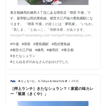
東京都練馬区練馬４丁目にある喫茶店「喫茶 午後」で
す。最寄駅は西武豊島線、都営大江戸線の豊島園駅にな
ります。 「喫茶 午後」の近くには「夢民家」「いちか」
「高しま」「とねっこ」「魚鮮水産」があります。
morigen1.hatenablog.com morigen1.hatenablog.com
morigen1.hatenablog.com morigen1.hatenablog.com
#
午後
#
喫茶
#
豊島園駅
#
西武豊島線
「喫茶 午後」はランチタイムに行きました。 喫茶 午後
#
都営大江戸線
#
練馬
#
練馬区
#
東京都
外観 「喫茶 午後」の扉を開けて店内へ。店内には先客は
#
きたなシュラン
不在で、お店は2人の女性で切り盛りされているようでし
#
とんねるずのみなさんのおかげでした
た。店員さんからこちらへどうぞと奥の席に案内…
•
★かょるーむ。in Tokyo & NewYork★
4年前
［押上ランチ］きたなシュラン？！家庭の味カレ
ー「菊屋（きくや）」