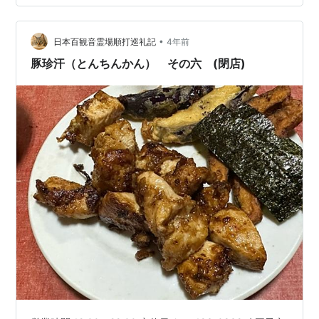
る。そしてそれらの要素と味を全部ひっくるめて最高の
お店なのである。 行ったら最後、もうここの味を忘れる
•
ことはできないぞ。禁断症状が出るくらいにうまいのだ
日本百観音霊場順打巡礼記
4年前
ぞ。 大久保の路地裏に名店あり 小さくてボロくて暗いお
豚珍汗（とんちんかん） その六 (閉店)
店 絶品すぎる牛すじカレー 住所・ス…