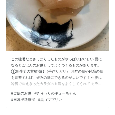
この猛暑だとさっぱりしたものがやっぱりおいしい 夏に
なるとごはんのお供としてよくつくるものがあります。
①新生姜の甘酢漬け（手作りガリ） お酢の量や砂糖の量
を調整すれば、好みの味にできるのがよいです！ 生姜は
冷房で冷えきったカラダの血流をよくしてくれて カラダ
をあたためてくれるといわれていますし カラダにも良い
#
ご飯のお供
#
きゅうりのキューちゃん
ので積極的にとりたいです。 ②きゅうりのキューちゃん
#
日暮里繊維街
#
黒ゴマプリン
（手作り） きゅうりがたくさんあったのでつくってみま
した。 漬けた翌日はこんなかんじ きゅうりはさっと茹で
たら粗熱をとり、その後しっかり水気をしぼり・・・ タ