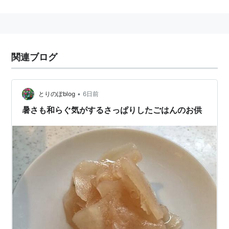
誕生は1962（昭和37）年。
関連ブログ
•
とりのぽblog
6日前
暑さも和らぐ気がするさっぱりしたごはんのお供