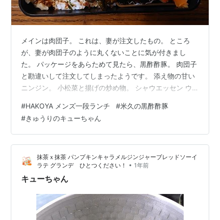
メインは肉団子。 これは、妻が注文したもの。 ところ
が、妻が肉団子のように丸くないことに気が付きまし
た。 パッケージをあらためて見たら、黒酢酢豚。 肉団子
と勘違いして注文してしまったようです。 添え物の甘い
ニンジン。 小松菜と揚げの炒め物。 シャウエッセン ウ
ィンナの切り方は様々ですが、ヘタに切ると芋虫に見え
#
HAKOYA メンズ一段ランチ
#
米久の黒酢酢豚
てしまうので注意が必要です。(笑) 切り込みは深めに、
#
きゅうりのキューちゃん
そして、じっくりと炒めると、溝がくっきりと見えるよ
うになります。 ただし、深く切れ目を入れすぎると割れ
てしまいますよ。 米久の黒酢酢豚弁当 ★米久(伊藤ハム
抹茶ｘ抹茶 パンプキンキャラメルジンジャーブレッドソーイ
米久ホールディングス) いろいろな色が組み合わさってい
•
ラテ グランデ ひとつください！
1年前
ると、味はともかく美味しそ…
キューちゃん