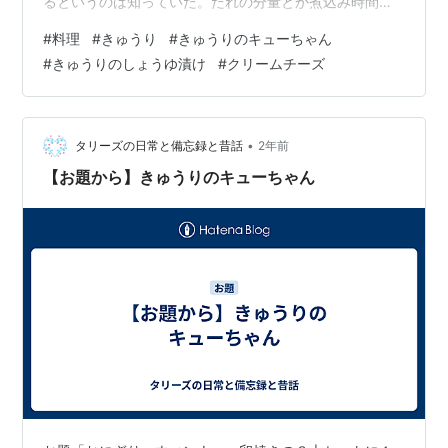
るというのは知っていた。たれの分量とか煮込み時間と
か作り方を以前母親に聞いたような気がするけど、一度
#
料理
#
きゅうり
#
きゅうりのキューちゃん
も作ったことがなくて、聞いた作り方も忘れていた。 少
#
きゅうりのしょうゆ漬け
#
クリームチーズ
し前にたまたま流れてきたネットニュースかなにかで、
そのきゅうりのしょうゆ漬けっぽいものの作り方を見か
けた。分量までは覚えていないんだけど、煮込み時間は3
分くらいでいいようだ。 とりあえずわたしの作り方はこ
•
タリーズの日常と備忘録と昔話
2年前
んな感じだった。酒とみりんをじゃぶじゃぶと…
【お題から】きゅうりのキューちゃん