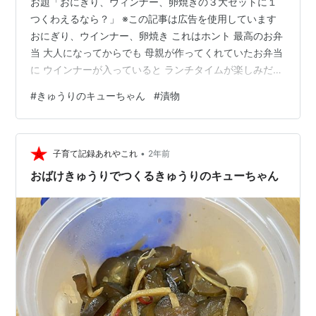
お題「おにぎり、ウィンナー、卵焼きの３大セットに１
つくわえるなら？」 ※この記事は広告を使用しています
おにぎり、ウインナー、卵焼き これはホント 最高のお弁
当 大人になってからでも 母親が作ってくれていたお弁当
に ウインナーが入っていると ランチタイムが楽しみだっ
た １つ加えるとしたら “きゅうりのキューちゃん” 味はも
#
きゅうりのキューちゃん
#
漬物
ちろんのこと カリッカリッとした食感 静かな部屋に響き
わたる時は 恥ずかしいけれど 最高 リンク
•
子育て記録あれやこれ
2年前
おばけきゅうりでつくるきゅうりのキューちゃん