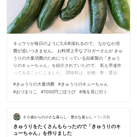
キュウリが毎日のように5,6本採れるので、 なかなか消
費が追いつきません。 お料理上手なブロガーさんが きゅ
うりの大量消費のためにつくっている自家製の「きゅう
りのキューちゃん」を紹介されていたので、 私も早速作
ってみることにしました。 調味料は、砂糖・酢・醤油で
すが、 生姜と鷹の爪を多めにしてピリ辛味にしてみまし
#
きゅうりの大量消費
#
きゅうりのキューちゃん
た。 後を引く美味しさでご飯がすすみます。🍚 もう少し
#
おづまりこ
#
1000円ごほうび
#
海を見に行く
きゅうりを厚目に切れば、 もっとカリカリとした歯ごた
えになったと思います。 私、Audibleのヘビーユーザーで
すが、 たまには、紙媒体で本を読もうと思い、 久しぶり
に図書館に行きました。 Audibleにはない海外ミステリー
•
６０歳からの小さな暮らし・豊かな暮らし
1ヶ月前
を数冊…
きゅうりをたくさんもらったので「きゅうりのキ
ューちゃん」を作りました