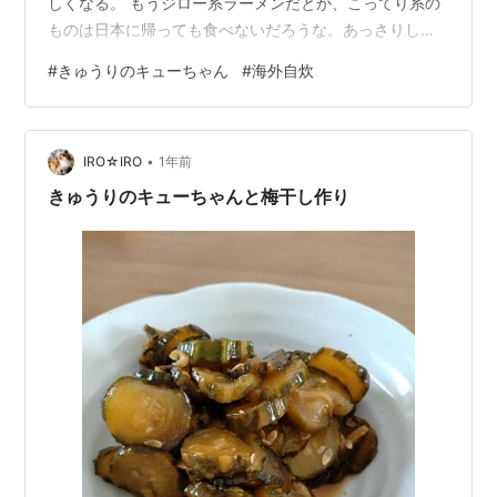
しくなる。 もうジロー系ラーメンだとか、こってり系の
ものは日本に帰っても食べないだろうな。あっさりした
ものが良い。 で、そうなったらここ当地では自分で作る
#
きゅうりのキューちゃん
#
海外自炊
しかないんだよな、って事で キュウリのキューちゃん風
のヤツ 結構簡単にできるんですね。美味しくできまし
た。 あとはワカメの味噌汁でも作ればもうこれだけで十
•
分だ。 まあ、そうは言っても海外(欧州)なので時々大き
IRO☆IRO
1年前
な肉の塊食べたりもするんですがね。
きゅうりのキューちゃんと梅干し作り