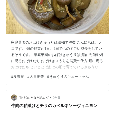
家庭菜園のおばけきゅうりは漬物で消費 こんにちは。ノ
コです。 畑の野菜が1日、2日でものすごい成長をしてい
るそうです。 家庭菜園のおばけきゅうりは漬物で消費 畑
に現るおばけたち おばけきゅうりを消費の仕方 畑に現る
おばけたち じいじとばあばの畑で育てているきゅうりや
ナスといった夏野菜。 雨が降ると畑仕事には行かないの
#
夏野菜
#
大量消費
#
きゅうりのキューちゃん
ですが そんな日が少しでも続くと野菜が成長しすぎてし
まいます。 ▼きゅうりですよ？ バケツから飛び出る巨大
サイズのきゅうり。 「おばけきゅうり」と呼ばれていま
•
す。 おばけきゅうりを消費の仕方 ここまで成長するとサ
TH69のときど記ログ
2年前
ラダで食べるにはちょっとおいしくない。 こんなおばけ
牛肉の粕漬けとチリのカベルネソーヴィニヨン
きゅうりになってし…