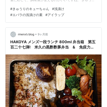
と調味液をアイラップに入れ軽くもめば、３０分ででき
#
きゅうりのキューちゃん
#
浅漬け
あがり。 そんな感じで最近きゅうりはもっぱら浅漬けだ
#
エバラの浅漬けの素
#
アイラップ
ったのですが。 兄から我が家はきゅうりのキューちゃん
を作るよと言われ 兄が家庭菜園のきゅうりをたくさん持
ってきてくれました。 ↓７本もありました 「我が家は
「浅漬けだよ」と言うと、兄は「うちはきゅうりのキュ
•
rmenx’s blog
9ヶ月前
ーちゃんを作ったよ」と。 そこで、…
HAKOYA メンズ一段ランチ 800ml 弁当箱 第五
百二十七弾! 米久の黒酢酢豚弁当 & 免疫力を
高める？