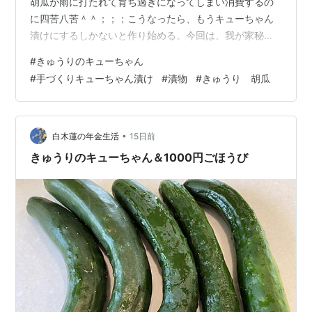
胡瓜が雨に打たれて育ち過ぎになってしまい消費するの
に四苦八苦＾＾；；；こうなったら、もうキューちゃん
漬けにするしかないと作り始める。今回は、我が家秘伝
の＾＾！ きゅうりのキューちゃん漬けをご紹介しま
#
きゅうりのキューちゃん
す。。。分量さえキッチリしておけば、三度沸騰させる
#
手づくりキューちゃん漬け
#
漬物
#
きゅうり 胡瓜
だけの火加減いらず、ほっとくだけできゅうり自身が美
味しなるチョー簡単なキューちゃん漬けです＾＾是非ト
ライしてみてください。 ＜材 料＞ ・きゅうり １kg（小
/ 約8～10本、大 / 約4～5本） ・生姜 １片 ・鷹の爪 １本
•
白木蓮の年金生活
15日前
・しょうゆ 300リット…
きゅうりのキューちゃん＆1000円ごほうび