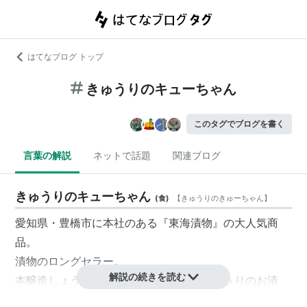
はてなブログ トップ
きゅうりのキューちゃん
このタグでブログを書く
言葉の解説
ネットで話題
関連ブログ
きゅうりのキューちゃん
(
食
)
【
きゅうりのきゅーちゃん
】
愛知県・豊橋市に本社のある『東海漬物』の大人気商
品。
漬物のロングセラー。
解説の続きを読む
本醸造しょう油を使用した香り豊かなきゅうりのお漬
物。