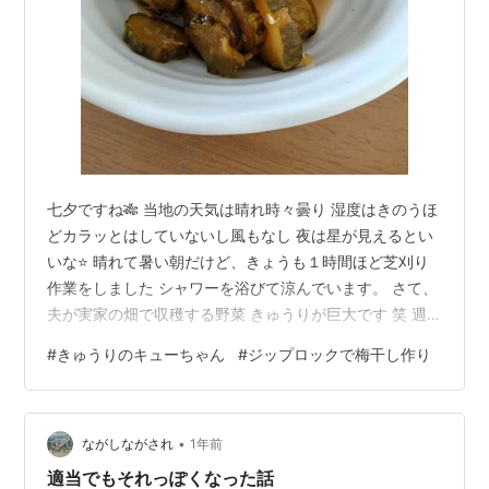
七夕ですね🎋 当地の天気は晴れ時々曇り 湿度はきのうほ
どカラッとはしていないし風もなし 夜は星が見えるとい
いな⭐ 晴れて暑い朝だけど、きょうも１時間ほど芝刈り
作業をしました シャワーを浴びて涼んでいます。 さて、
夫が実家の畑で収穫する野菜 きゅうりが巨大です 笑 週
末しか行けないからね。 毎日 生のままで、酢の物や塩も
#
きゅうりのキューちゃん
#
ジップロックで梅干し作り
み、サラダなどでおいしく食べているのですが キューち
ゃん漬けを作ってみました。 鍋に塩で水分を絞ったスラ
イスきゅうり、きび砂糖、しょうゆ、酢、しょうが、鷹
•
の爪を入れて汁気がなくなるまでグツグツ。。。 これは
ながしながされ
1年前
これで箸がとまらず美味しいです😋 そして、今年もよう
適当でもそれっぽくなった話