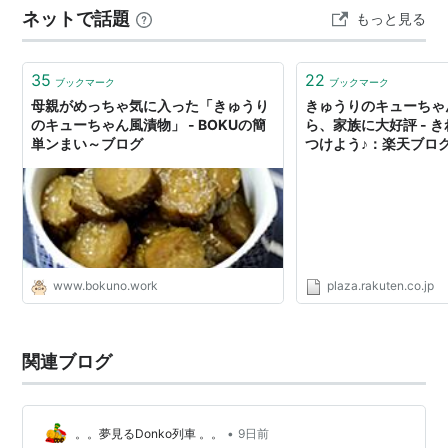
ネットで話題
もっと見る
レに和えて完成。 付けダレをあたためます さっぱりとし
て味もあっさりめでおいし…
35
22
ブックマーク
ブックマーク
母親がめっちゃ気に入った「きゅうり
きゅうりのキューちゃ
のキューちゃん風漬物」 - BOKUの簡
ら、家族に大好評 - 
単ンまい～ブログ
つけよう♪：楽天ブロ
www.bokuno.work
plaza.rakuten.co.jp
関連ブログ
•
。。夢見るDonko列車 。。
9日前