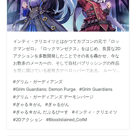
ぎゃる☆がん （限定版）
出版社/メーカー:
アルケミスト
メディア:
Video Game
クリック
: 3回
この商品を含むブログ (9件) を見る
インティ・クリエイツとはかつてカプコンの元で『ロッ
クマンゼロ』『ロックマンゼクス』をはじめ、良質な2D
アクションを多数開発したことでその名を轟かせ、今な
お数多のメーカーの、そして自社パブリッシングの作品
ぎゃる☆がん(通常版) 予約特典
を世に届けている超有力デベロッパーである。 ルーツが
クリアしおり(4枚入り)付き -
カプコンにあるため、やはりインティ・クリエイツの真
#
グリム・ガーディアンズ
PS3
骨頂はアクションゲームにある。今も昔もインティ製の
#
Grim Guardians: Demon Purge
#
Grim Guardians
メディア:
Video Game
アクションゲームはその手触りの良さや絶妙な難易度調
#
グリム・ガーディアンズ デーモンパージ
購入
: 1人
クリック
: 3回
整で数多くのゲーマーの心を掴んでおり、インティのア
この商品を含むブログ (16件) を見る
#
ぎゃる☆がん
#
ぎゃるがん
クションゲームであれば、ソレがシリーズものであろう
#
ぎゃる☆がん だぶるぴーす
#
インティ・クリエイツ
とも、完全新規のIPであろうとも購入するという『イン
#
2Dアクション
#
Bloodstained_CotM
ティ・クリエイツそのもののファン』は少なくな…
ぎゃる☆がん
出版社/メーカー:
アルケミスト