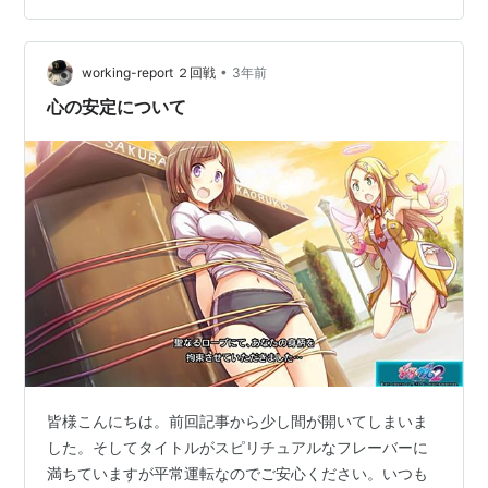
発売日:
2015/08/06
メディア:
Video Game
この商品を含むブログを見る
•
working-report ２回戦
3年前
心の安定について
ぎゃる☆がん だぶるぴーす (通常
版) (早期購入特典「衣装DLC:破
れすぎた制服」 同梱) - PS4
メディア:
Video Game
この商品を含むブログ (5件) を見る
ぎゃる☆がん だぶるぴーす (通常
版) (早期購入特典「衣装DLC:破
れすぎた制服」 同梱)
皆様こんにちは。前回記事から少し間が開いてしまいま
【Amazon.co.jp限定】特典「オ
した。そしてタイトルがスピリチュアルなフレーバーに
リジナル衣装DLC:段ボール」 付
満ちていますが平常運転なのでご安心ください。いつも
(2015年8月6日注文分まで) -