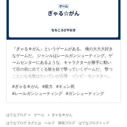
ぎゃる☆がん だぶるぴーす 限定
版(ゲーム内で使用できる衣装4種
DLC同梱) - PS4
メディア:
Video Game
この商品を含むブログ (8件) を見る
『ぎゃる☆がん』というゲームがある。 俺の大大大好き
なゲームだ。 ジャンルはレールガンシューティング。ゲ
ームセンターにあるような、キャラクターが勝手に動い
て目の前に出てくる敵を銃で撃っていくゲームだ。 撃つ
ぎゃる☆がん だぶるぴーす (限定
ことになる敵はたいていが兵隊・ゾンビ・モンスターな
版) (特典(ゲーム内で使用できる
んだけど。 この『ぎゃる☆がん』においてはそうではな
#
ぎゃる☆がん
#
眼力
#
キュン死
衣装4種DLC:「くの一」「ミリタ
い。 女の子の心を撃つ。眼力で。 眼力で女の子の心を撃
#
レールガンシューティング
#
ガンシューティング
リー」「リボン」「ウェディング
つことによって、撃たれた女の子はキュンとなってその
ドレス」)&早期購入特典「衣装
場に倒れる......。そういうバカゲーである。 このゲーム
DLC:破れすぎた制服」 同梱)
の優れた点は、ギャルゲーとレールガンシューティング
【Amazon.co.jp限定】特典「オ
はてなブログ
>
ゲーム
>
ぎゃる☆がん
の要素を上手に融合していることだ。特に二作目の『ぎ
リジナル衣装DLC:段ボール」 付(2015年8月6日注
はてなブログ タグとは
ヘルプ
開発ブログ
はてなブログトップ
ゃる☆がん だぶるぴーす』は…
文分まで) - PS4