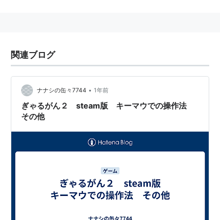
み合わせた今までに無いタイプのゲーム。超モテ男にな
ってしまった主人公が、言い寄ってくる女の子達を眼力
（通称：フェロモンショット）で昇天させ、意中のヒロ
インへの告白を目指す。CEROレーティングは「D」
関連ブログ
（17才以上対象）。
主演4人による声優ユニット「ZQN☆」も結成された。
2012年2月23日、新要素を追加したPlayStation 3版が
•
ナナシの缶々7744
1年前
発売された。
ぎゃるがん２ steam版 キーマウでの操作法
その他
2015年8月6日には、PlayStation Vita/PlayStation 4で
続編の『ぎゃる☆がん だぶるぴーす』が発売された。
前作から1年後が舞台で、新キャラクターが多数登場す
るほか、前作以上の愛情表現や“透視ズーム”など様々な
新要素が追加されている。
主要キャスト
野々宮かなめ：
寺本來可