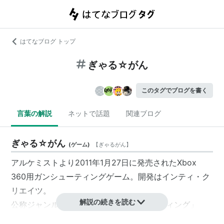
はてなブログ トップ
ぎゃる☆がん
このタグでブログを書く
言葉の解説
ネットで話題
関連ブログ
ぎゃる☆がん
(
ゲーム
)
【
ぎゃるがん
】
アルケミストより2011年1月27日に発売されたXbox
360用ガンシューティングゲーム。開発はインティ・ク
リエイツ。
解説の続きを読む
公称ジャンルは「3D・眼（ガン）シューティング」
で、ギャルゲーにガンシューティングゲームの要素を組