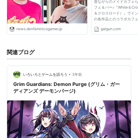
昔ながらのメイドカフェ
神園しのぶ：上間江望
フェ＆バー♪『White＆Cr
神園真夜：橋本ちなみ
＆クロスロード）』でイ
の各作品とのコラボカフ
くろな：藤田彩
定！『ぎゃる☆がん』シ
news.denfaminicogamer.jp
galgun.com
たんず』『だぶるぴーす』
関連商品
す！詳細は[こちら] ...
Xbox 360版
関連ブログ
ぎゃる☆がん - Xbox360
•
いろいろとゲームを語ろう
3年前
出版社/メーカー:
アルケミスト
発売日:
2011/01/27
Grim Guardians: Demon Purge (グリム・ガー
メディア:
Video Game
ディアンズ デーモンパージ)
購入
: 2人
クリック
: 66回
この商品を含むブログ (24件) を見る
Playstaion 3版