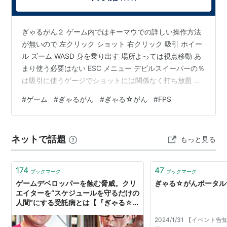
火吹晶：
内村史子
桜咲薫子：
内田真礼
ぎゃるがん２ ゲーム内ではキーマウでの詳しい操作方法
兎野葵：
山本希望
が無いので 左クリック ショット 右クリック 吸引 ホイー
ぱたこ：
田村ゆかり
ル ズーム WASD 身を乗り出す 場所よっては視点移動 あ
まり使う必要はない ESC メニュー デビルスイーパーの％
黒田ミコ：中原麻衣
は吸引に使うゲージでショットには関係なく打ち放題 教
黒田マコ：植田佳奈
室ではメニューボタンでは無くスマホを打つことでメニ
#
ゲーム
#
ぎゃるがん
#
ぎゃる☆がん
#
FPS
黒田リコ：高橋美佳子
ューが開く ノルマ達成をがんばろうと言われるが クリア
にスコアは関係ない 適当にやってもクリアできるので緩
PS3版から登場
くプレイできる
ネットで話題
もっと見る
えころ：
堀江由衣
春野つぼみ：椎名へきる
174
47
二ノ宮静香：藤田咲
ブックマーク
ブックマーク
ゲームデベロッパーを蝕む脅威。クリ
ぎゃる☆がんポータル
島
原京
香：巽悠衣子
エイターを“スケジュールを守るだけの
人間”にする受託病とは【『ぎゃる☆
だぶるぴーすに登場
がん』會津卓也氏×『The Good
2024/1/31 【イベント
Life』SWERY氏】