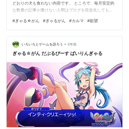
どおりの犬も食わない内容です。 ところで、毎月安定的
PS4
な数量の記事が書けない人間はブログを収益化しても絶
メディア:
Video Game
対成功しないそうです。私の目標はブログだけで毎月数
この商品を含むブログ (4件) を見る
#
ぎゃる☆がん
#
ぎゃるがん
#
カルマ
#
欲望
百万の収益を叩き出し、そこそこのおうちでYouTuberの
まねごとをして視野狭窄のネトウヨをおちょくりながら
ぎゃる☆がん だぶるぴーす(通常
も根強いスパチャ信者を獲得し、リリスちゃんみたいな
版)(特典なし) - PS Vita
•
メイドさんに住み込みで働いてもらってウハウハデレデ
いろいろとゲームを語ろう
3年前
レな老後を送ることですが、どうやら現実を直視しない
出版社/メーカー:
アルケミスト
ぎゃる☆がん だぶるぴーす ばいりんぎゃる
発売日:
2015/08/06
といけない時が来たようです。今回はその一…
メディア:
Video Game
この商品を含むブログを見る
ぎゃる☆がん だぶるぴーす (通常
版) (早期購入特典「衣装DLC:破
れすぎた制服」 同梱) - PS Vita
メディア:
Video Game
この商品を含むブログ (5件) を見る