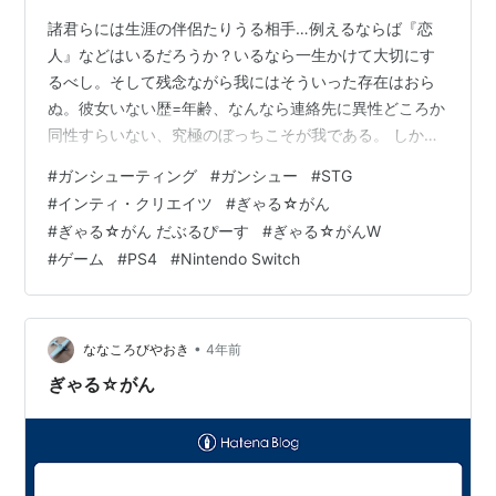
諸君らには生涯の伴侶たりうる相手…例えるならば『恋
人』などはいるだろうか？いるなら一生かけて大切にす
るべし。そして残念ながら我にはそういった存在はおら
ぎゃる☆がん だぶるぴーす (通常
版) (早期購入特典「衣装DLC:破
ぬ。彼女いない歴=年齢、なんなら連絡先に異性どころか
れすぎた制服」 同梱)
同性すらいない、究極のぼっちこそが我である。 しかし
【Amazon.co.jp限定】特典「オ
ながら、恋人という存在を欲しているワケではない。ほ
#
ガンシューティング
#
ガンシュー
#
STG
リジナル衣装DLC:段ボール」 付
んの0.01%でもそういった存在と出会える可能性が期待
#
インティ・クリエイツ
#
ぎゃる☆がん
(2015年8月6日注文分まで) - PS
できるのであれば、我も『恋人を作りたい！』と躍起に
Vita
#
ぎゃる☆がん だぶるぴーす
#
ぎゃる☆がんW
なっていたのであろうが、人間とは不思議なモノで確率
#
ゲーム
#
PS4
#
Nintendo Switch
メディア:
Video Game
0%の全く見込みがないことを前にすると、一種の悟りを
この商品を含むブログ (4件) を見る
開き微塵も欲しいとは思わなくなるものなのだ。 もっと
も、今は令和。婚姻率は右肩下がりで生涯…
•
ななころびやおき
4年前
ぎゃる☆がん だぶるぴーす ＜
限定版＞
ぎゃる☆がん
メディア:
Video Game
この商品を含むブログ (6件) を見る