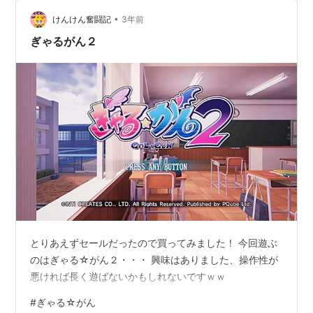
メディア:
Video Game
•
けんけん奮闘記
3年前
クリック
: 1回
この商品を含むブログ (8件) を見る
ぎゃるがん２
ぎゃる☆がん ＢＥＳＴ
メディア:
Video Game
この商品を含むブログ (3件) を見る
だぶるぴーす
とりあえずセールだったので買ってみました！ 今回遊ぶ
のはぎゃる☆がん２・・・ 興味はありました、操作性が
ぎゃる☆がん だぶるぴーす(通常
悪ければ長く遊ばないかもしれないですｗｗ
版)(特典なし) - PS4
#
ぎゃる☆がん
出版社/メーカー:
アルケミスト