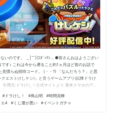
のです。 ＿|￣|○ｶﾞｯｸｼ... ●皆さんおはようござい
はです♪ これは今から遡ること約1ヵ月ほど前のお話で
た見慣らぬ招待コード。 (・・?) 「なんだろう？」と思
ンクエストけしケシ!』と言うゲームアプリ(以降ドラけ
。 引用元:ドラけし！公式サイトより 基本スマホのアプ
と続くので避けていたのですが ドラゴンクエストに登
#
ドラけし！
#
鳥山明
#
時間泥棒
さらに可愛らしくデフォルメされた「ドラけし」に興味惹
エ4
#
くじ運が悪い
#
イベントガチャ