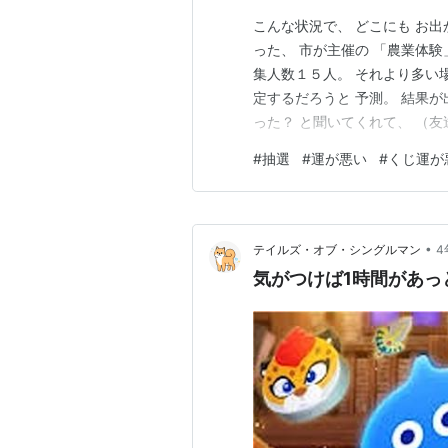
こんな状況で、 どこにも お
った、 市が主催の 「農業体験
集人数１５人。 それより多い場
定するだろうと 予測。 結果が
った？ と聞いてくれて、 （
翌日、 こちらから 電話。 「
#
抽選
#
運が悪い
#
くじ運が
で？ ほんとに？ ついつい 聞
か？」 と。 「…
•
テイルズ・オブ・シングルマン
4
気がつけば1時間があっ