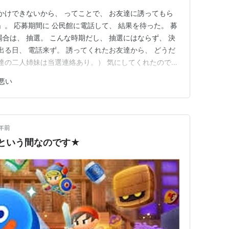
出かけできないから、 ってことで、 お友達に誘ってもら
」。 応募期間に 公民館に電話して、 結果を待った。 募
合は、 抽選。 こんな時期だし、 抽選にはならず、 決
出る日、 電話来ず。 誘ってくれたお友達から、 どうだ
友達の二人姉妹は当選連絡あり。） 気にしてくれたので、
落選しました、、、。」 えーーーーーーーーーー なん
悪い
いてしまった、 「受付された人数は 何人だったのです
年前
という間なのです★