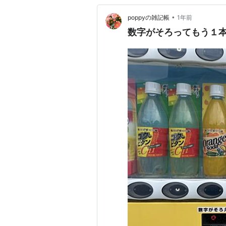
•
poppyの雑記帳
1年前
数字がそろってもう１