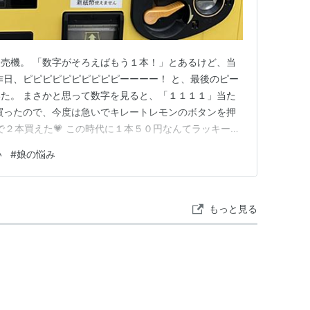
売機。 「数字がそろえばもう１本！」とあるけど、当
昨日、ピピピピピピピピピピーーーー！ と、最後のピー
た。 まさかと思って数字を見ると、「１１１１」当た
買ったので、今度は急いでキレートレモンのボタンを押
00円で２本買えた💗 この時代に１本５０円なんてラッキー🎵
気がして迷ってるうちに消えてしまったけど、 今回み
い
#
娘の悩み
ったので、あれは勘違いだったのかも。 この自販機を
けど、当た…
もっと見る