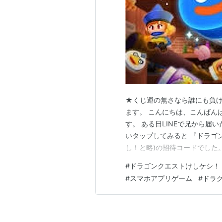
★くじ運の無さなら誰にも負けない
ます。 こんにちは、こんばん
す。 ある日LINEで兄から届い
いタップしてみると 『ドラゴ
し！と略)の招待コードでした
リゲームは終わりが見えず延々
#
ドラゴンクエストけしケシ！
場する愛らしいモンスターが
#
スマホアプリゲーム
#
ドラク
かれ、とりあえずインス…