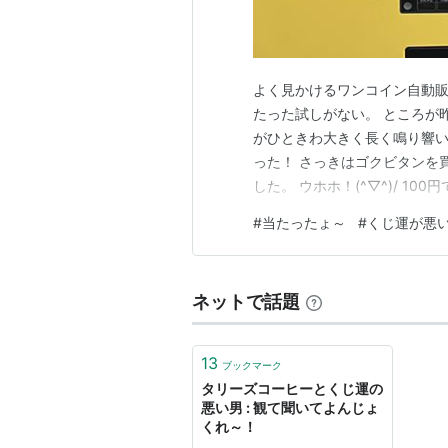
よく見かけるワンコイン自動販
たった試しがない。 ところが
がひときわ大きく長く鳴り響い
った！ さっきはゴクビタンを
した。 ウホホ！(^▽^)/ 1
以前「７７７」で揃ったような
#
当たったょ～
#
くじ運が悪
たいに音で知らせてはくれなか
利用するようになって１年経つ
ネットで話題
13
ブックマーク
タリーズコーヒーとくじ運の
悪い男 : 観て聞いてよんじょ
くれ～！