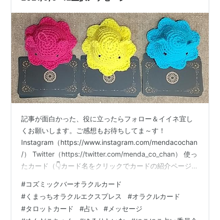
記事が面白かった、役に立ったらフォロー＆イイネ宜し
くお願いします。ご感想もお待ちしてま～す！
Instagram（https://www.instagram.com/mendacochan
/） Twitter（https://twitter.com/menda_co_chan） 使っ
たカード（👇カード名をクリックでカードの紹介ページに
飛べます） コズミックバーオラクルカード くまっちオラ
#
コズミックバーオラクルカード
クルエクスプレス ひだりからピンク、黄色、青めんだこ
#
くまっちオラクルエクスプレス
#
オラクルカード
ーずです。 記事：2021年９月メッセージこちらも合わせ
#
タロットカード
#
占い
#
メッセージ
て参考にどうぞ。