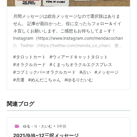
月間メッセージは総合メッセージなので選択肢はありま
せん。 記事が面白かった、役に立ったらフォロー＆イイ
ネ宜しくお願いします。ご感想もお待ちしてま～す！
Instagram（https://www.instagram.com/mendacochan
/） Twitter（https://twitter.com/menda_co_chan） 使っ
たカード（👇カード名をクリックでカードの紹介ページに
#
タロットカート
#
ウィアードキャットタロット
飛べます） ウィアードキャットタロット【THE WEIRD
#
オラクルカード
#
くまっちオラクルエクスプレス
CAT TAROT】 くまっちオラクルエクスプレス コズミッ
#
コブミックバーオラクルカード
#
占い
#
メッセージ
クバーオラクルカード【COSMiC BAR】 お金や仕事、経
#
月運
#
めんだこちゃん
#
ゆるりたいむ
済面では新しいこと、斬新な…
関連ブログ
•
ゆる・り・たいむ
5年前
2021/9/6~12三択メッセージ