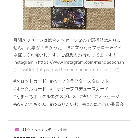
月間メッセージは総合メッセージなので選択肢はありま
せん。 記事が面白かった、役に立ったらフォロー＆イイ
ネ宜しくお願いします。ご感想もお待ちしてま～す！
Instagram（https://www.instagram.com/mendacochan
/） Twitter（https://twitter.com/menda_co_chan） 使っ
たカード（👇カード名をクリックでカードの紹介ページに
#
タロットカード
#
ハーブクラフターズタロット
飛べます） エナジープロデュースカード【Energy
#
オラクルカード
#
エナジープロデュースカード
Produce Cards】 ザ・ハーブクラフターズタロット
#
くまっちオラクルエクスプレス
#
占い
#
メッセージ
【The Herbcrafter's Tarot】 くまっちオラクルエクスプ
#
めんだこちゃん
#
ゆるりたいむ
#
にこにこ占い委員会
レス くまっちエ…
•
ゆる・り・たいむ
5年前