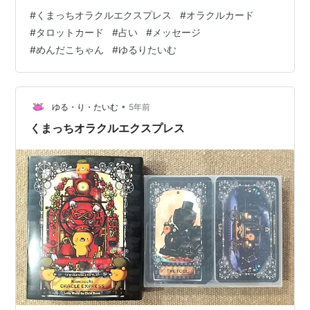
飛べます） くまっちオラクルエクスプレス 左から青、
#
くまっちオラクルエクスプレス
#
オラクルカード
紫、赤めんだこーずです。 記事：2021年７月メッセージ
#
タロットカード
#
占い
#
メッセージ
こちらも合わせて参考にどうぞ
#
めんだこちゃん
#
ゆるりたいむ
•
ゆる・り・たいむ
5年前
くまっちオラクルエクスプレス