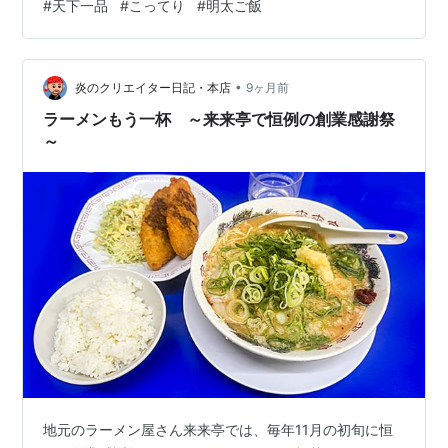
#
天下一品
#
こってり
#
明太ご飯
一品明太ご飯セット お歳暮 御歳暮 クリスマス ギフト 天
下一品 お持ち帰り麺 家麺 3食セット こってり ノーブラ
ンド品 Amazon サッポロ一番 名店の味 天下一品 京都濃
•
厚鶏白湯 袋麺 105g ×10個 サンヨー食品 Amazon サッポ
炎のクリエイター日記・本店
9ヶ月前
ロ一番 名店の味 天下一品 京都濃厚鶏白湯 ミニカ…
ラーメンもう一杯 ～来来亭で恒例の創業感謝祭
～
地元のラーメン屋さん来来亭では、毎年11月の初旬に恒