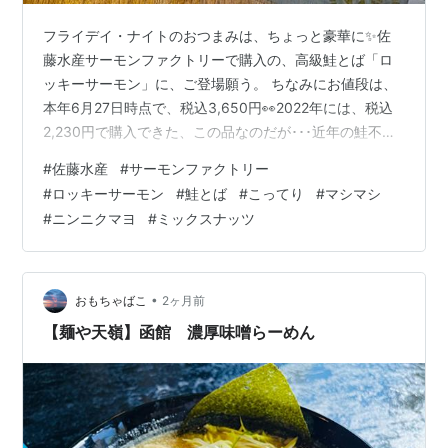
フライデイ・ナイトのおつまみは、ちょっと豪華に✨佐
藤水産サーモンファクトリーで購入の、高級鮭とば「ロ
ッキーサーモン」に、ご登場願う。 ちなみにお値段は、
本年6月27日時点で、税込3,650円👀2022年には、税込
2,230円で購入できた、この品なのだが･･･近年の鮭不漁
で、6割も値上がりしていたのだった(^^; まあ、それはと
#
佐藤水産
#
サーモンファクトリー
もあれ。金曜夜を祝して、いっただっきま～す🙏 まさに
#
ロッキーサーモン
#
鮭とば
#
こってり
#
マシマシ
ロッキー山脈のごとく、切り立ったその鮭の身😋むにゅ
#
ニンニクマヨ
#
ミックスナッツ
りとしながらもしっかりとした、その歯ごたえ。咀嚼す
ると、旨味がじゅわじゅわじゅわじゅわと、口中に溢れ
出す💛そしてその皮は、まさに【プレミアム海鮮ガム】
それをくちゅくちゅと…
•
おもちゃばこ
2ヶ月前
【麺や天嶺】函館 濃厚味噌らーめん