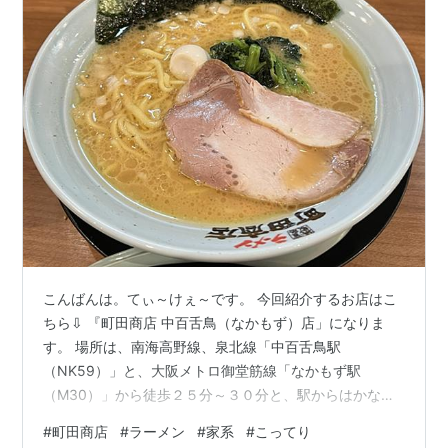
こんばんは。てぃ～けぇ～です。 今回紹介するお店はこ
ちら⇩ 『町田商店 中百舌鳥（なかもず）店」になりま
す。 場所は、南海高野線、泉北線「中百舌鳥駅
（NK59）」と、大阪メトロ御堂筋線「なかもず駅
（M30）」から徒歩２５分～３０分と、駅からはかなり
遠くなっています。 お店に駐車場があるので、車で行く
#
町田商店
#
ラーメン
#
家系
#
こってり
のが一番いいですね。 『町田商店 中百舌鳥店』 住所：