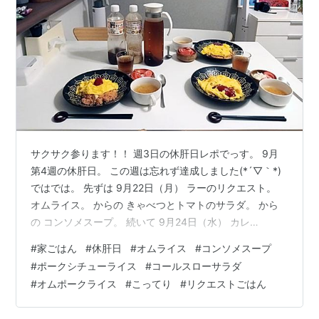
サクサク参ります！！ 週3日の休肝日レポでっす。 9月
第4週の休肝日。 この週は忘れず達成しました(*´▽｀*)
ではでは。 先ずは 9月22日（月） ラーのリクエスト。
オムライス。 からの きゃべつとトマトのサラダ。 から
の コンソメスープ。 続いて 9月24日（水） カレ
ー・・・ではなく ビーフシチュー。 カレールーがあると
#
家ごはん
#
休肝日
#
オムライス
#
コンソメスープ
思いこんでいましたが コレしかなかった・・・(*ﾉ∀`) ポ
#
ポークシチューライス
#
コールスローサラダ
ークシチュー（？）ライスになりました( ´∀｀ ) 具材は大
#
オムポークライス
#
こってり
#
リクエストごはん
量のたまねぎ＆にんじんのみじん切りに豚の切り落と
し。 見た目より味はさっぱりしてました。 からの コー