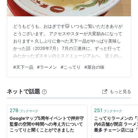
どうもどうも、おはぎです🐱 いつもご覧いただきありが
とうございます。 アクセスやスターが大変励みになって
おります⭐ 久しぶりに食べた天下一品がやっぱり美味し
かった話（2026年7月） 7月の三連休に、ずっと行って
みたかったダスキンのミスドミュージアムへ。 近くの駐
車場に車を停めて歩いていたら、夫が突然ひと言。 「天
#
天下一品
#
ラーメン
#
こってり
#
屋台の味
下一品ある！！」 天下一品に目がない夫は、 迷わず
「今日のお昼はここで食べよう！」と大はしゃぎ。 兵庫
県は行きやすい場所に店舗が少ないから、 見つけたら即
ネットで話題
もっと見る
入店が我が家のルール。 🍜 注文したもの ● 夫：こって
り 天下一品に来たら絶対これ。 迷うという概念が存在し
ない。 ● 私：屋…
278
251
ブックマーク
ブックマーク
Googleマップ5周年イベントで押井守
こってりラーメンの『
監督の空間や時間への考え方について
内6店舗が閉店 ラー
こってりと聞くことができました
最多 チェーン店には「
（ピンズバNEWS） - 