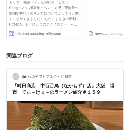
トップ > 映画・テレビWebサービス >
ス
Googleマップ5周年イベントで押井守監督の
空間や時間への考え方についてこってりと聞
くことができました いしたにまさきの新刊：
HONDA、もうひとつのテクノロジー ～イ
ンターナビ×ビッグデータ×IoT×震災～ 01
mitaimon.cocolog-nifty.com
news.yahoo.co.jp
それはメッカコンパスから始まった｜Ｈｏｎ
ｄａ、もうひとつのテクノロ...
関連ブログ
•
thi-keの何でもブログ
24日前
『町田商店 中百舌鳥（なかもず）店』大阪 堺
市 てぃ～けぇ～のラーメン紹介＃１５９