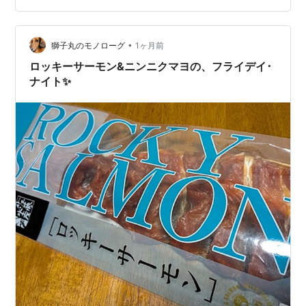
大阪府堺市北区百舌鳥陵南町（もずりょうなんちょう）
３－１６４ ＭＡＰ：
•
https://maps.app.goo.gl/wF36cKsmmPLvSD3U8 ☎：
獅子丸のモノローグ
1ヶ月前
不明 ＨＰ：横浜家系ラーメン 町田商店｜MACHIDA
ロッキーサーモン&ニンニクマヨの、フライデイ･
SHOTEN 公式サイト 営業時…
ナイト✨