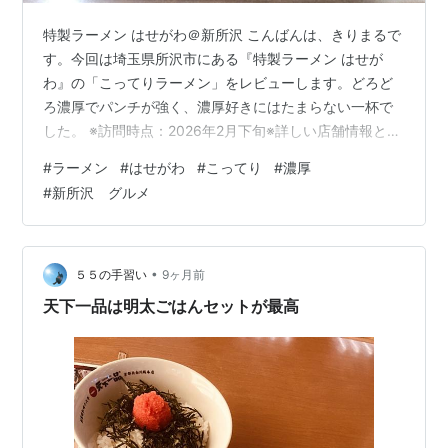
特製ラーメン はせがわ＠新所沢 こんばんは、きりまるで
す。今回は埼玉県所沢市にある『特製ラーメン はせが
わ』の「こってりラーメン」をレビューします。どろど
ろ濃厚でパンチが強く、濃厚好きにはたまらない一杯で
した。 ※訪問時点：2026年2月下旬※詳しい店舗情報と他
のメニューとの比較はリンクからどうぞ👇 【まとめ】特
#
ラーメン
#
はせがわ
#
こってり
#
濃厚
製ラーメン はせがわ｜初訪問ガイド＋メニュー比較 - 東
#
新所沢 グルメ
京埼玉ラーメンガイド 基本情報｜新所沢駅から徒歩約9
分。現金のみ 本日の注文｜こってりラーメン＋和え玉
（黒） スープ｜どろどろ濃厚で味濃いめ。好みは分かれ
るが癖になる 麺｜低加水寄りの細ストレートが濃厚スー
•
５５の手習い
9ヶ月前
プを受け止める トッピン…
天下一品は明太ごはんセットが最高