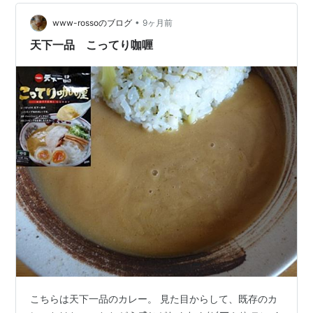
ルスローサラダ。 きゃべつ・コーン・ロースハム…
•
www-rossoのブログ
9ヶ月前
天下一品 こってり咖喱
こちらは天下一品のカレー。 見た目からして、既存のカ