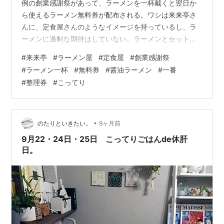
例の創業感謝祭があって、ラーメンを一杯戴くと翌日か
ら使えるラーメン無料券が配布される。ワシは来来亭さ
んに、定食屋さんのようなイメージを持っているし、ラ
ーメンに過剰な期待はしていない。ラーメンとセット
で、アジフライ・白身魚フライ・牡蠣フライ・天津飯な
#
来来亭
#
ラーメン屋
#
定食屋
#
創業感謝祭
どとランチセットにするパターンが多い。 ラーメンとセ
#
ラーメン一杯
#
無料券
#
醤油ラーメン
#
一番
ットのお値段が、牡蠣フライ＠380円追加の場合は、結
#
整理券
#
こってり
構なお値段になるので、こんな時に無料券を絡めて有利
な条件で戴くことにしている。となりの苦学生らしき兄
ちゃんが、店員さんに質問をした「ミニラーメンでも無
料券は頂けますか？」って、小ラーメンを食ってノ…
•
のたりといきたい。
9ヶ月前
9月22・24日・25日 こってりごはんde休肝
日。