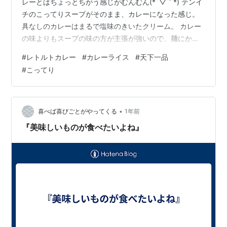
レーとはちょっとちがう感じがむんむん(*´▽｀*) テンイ
チのこってりスープがそのまま、カレーになった感じ。
具なしのカレーはまるで塩味のきいたクリーム。 カレー
の味よりもスープの味の方が主張が強いので、麺にから
めて食べる方がいいかな？あ、それだったら、普通にラ
#
レトルトカレー
#
カレーライス
#
天下一品
ーメンになってしまうな・・・(*´Д｀) スープを食べるカ
#
こってり
レーですな。
•
喜べば喜びごとがやってくる
1年前
『美味しいものが食べたいよね』