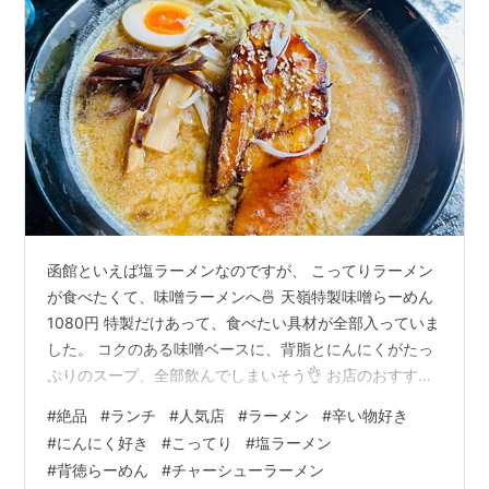
函館といえば塩ラーメンなのですが、 こってりラーメン
が食べたくて、味噌ラーメンへ🍜 天嶺特製味噌らーめん
1080円 特製だけあって、食べたい具材が全部入っていま
した。 コクのある味噌ベースに、背脂とにんにくがたっ
ぷりのスープ、全部飲んでしまいそう👌 お店のおすすめ
のチャーシューは肉厚でしっかり食べ応えがありおいし
#
絶品
#
ランチ
#
人気店
#
ラーメン
#
辛い物好き
かった◎ お野菜たっぷりも嬉しいポイントです。 とろ味
#
にんにく好き
#
こってり
#
塩ラーメン
噌らーめん 1150円 にんにくたっぷり！たまらない🧄 上
#
背徳らーめん
#
チャーシューラーメン
におろしニンニクがひとすくい乗っているの、見えます