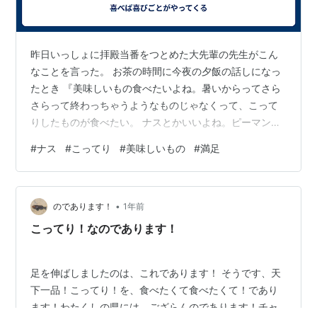
昨日いっしょに拝殿当番をつとめた大先輩の先生がこん
なことを言った。 お茶の時間に今夜の夕飯の話しになっ
たとき 『美味しいもの食べたいよね。暑いからってさら
さらって終わっちゃうようなものじゃなくって、こって
りしたものが食べたい。 ナスとかいいよね。ピーマンと
あわせて肉入れてさ。』 そんな話をされてました。 美味
#
ナス
#
こってり
#
美味しいもの
#
満足
しいものが食べたい。 こんな当たり前のことを人はあま
り口にしない。 今日を明日を生きるために食べ物を食べ
るのではなく自分自身が『美味しさ』という満足の中に
•
浸れるようなものが食べたい！！のだ。 なんでもいいか
のであります！
1年前
ら。 「美味しい！！」 と笑顔になれるものならなんでも
こってり！なのであります！
いい。しかし、このあとの 夕飯…