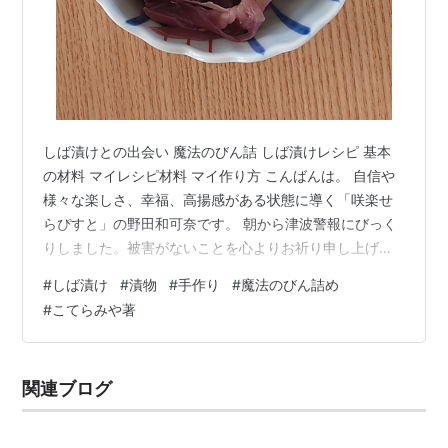
しば漬けとの出会い 魔法のびん詰 しば漬けレシピ 基本
の材料 マイレシピ材料 マイ作り方 こんばんは。 自信や
様々な楽しさ、幸福、高揚感がある状態に導く「咲楽せ
らぴすと」の野田和可奈です。 朝から津波警報にびっく
りしました。被害がないことを心よりお祈り申し上げま
す。 酷暑と言えるような毎日が続いていますが、皆様は
#
しば漬け
#
漬物
#
手作り
#
魔法のびん詰め
いかがお過ごしでしょうか？ 今年の暑さは特別だ(
#
こてらみや著
;∀;)！！ と悲鳴をあげているのは私だけでしょうか？ ど
うにかしてこの時期を乗り越えて、心地良い秋を迎えね
ば・・と思っています。 そこで大事なことのひとつが、
関連ブログ
食事かな～と思っています。 暑くて外出はあまりしたく
ないので、家での料理時間…