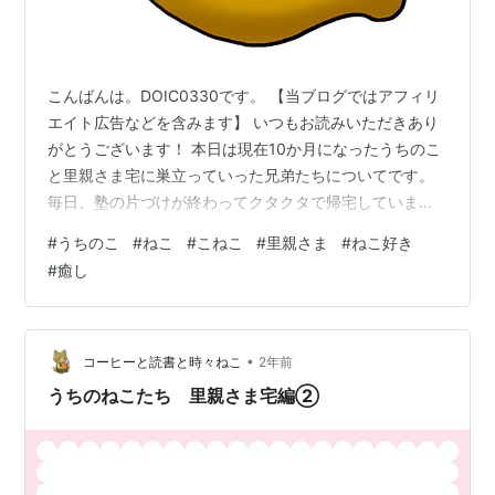
こんばんは。DOIC0330です。 【当ブログではアフィリ
エイト広告などを含みます】 いつもお読みいただきあり
がとうございます！ 本日は現在10か月になったうちのこ
と里親さま宅に巣立っていった兄弟たちについてです。
毎日、塾の片づけが終わってクタクタで帰宅しています
とちょっとした「癒し」に泣きそうになります。 昨日も
#
うちのこ
#
ねこ
#
こねこ
#
里親さま
#
ねこ好き
帰宅してラインを見たらチビデビの里親さまより現状ご
#
癒し
報告がきていました。 毎月、定期的にご連絡いただけて
本とにありがたいです。 とにかくねこ好きなご家族で、
毎月の写真を見ていて、元うちのこたちは愛されている
なぁと思います。 そんなご家族に大事にされている様子
•
コーヒーと読書と時々ねこ
2年前
を見るととても嬉しく、ちょ…
うちのねこたち 里親さま宅編②