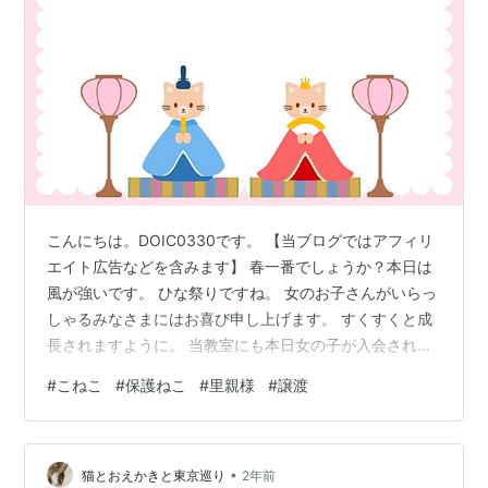
こんにちは。DOIC0330です。 【当ブログではアフィリ
エイト広告などを含みます】 春一番でしょうか？本日は
風が強いです。 ひな祭りですね。 女のお子さんがいらっ
しゃるみなさまにはお喜び申し上げます。 すくすくと成
長されますように。 当教室にも本日女の子が入会されま
した。 これからの成長を楽しみに見守っていきたいと思
#
こねこ
#
保護ねこ
#
里親様
#
譲渡
います。 さて今回は里親さまの元に巣立った3匹とうち
に残ったこのその後です。 過去記事はこちらをご覧くだ
さい。 かわいいですよ？（自慢ｗ）
•
doic0330.hatenablog.com 昨年7月に生後2か月でジモ
猫とおえかきと東京巡り
2年前