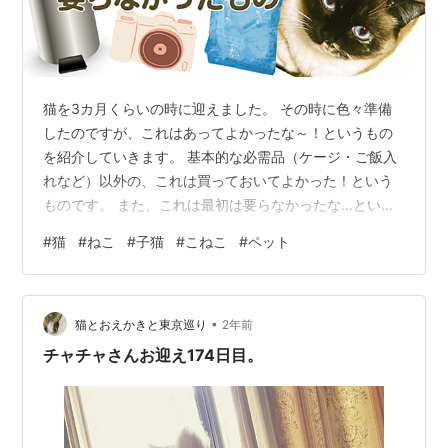
猫を3カ月くらいの時に迎えました。 その時に色々準備
したのですが、これはあってよかったな～！というもの
を紹介していきます。 基本的な必需品（ケージ・ご飯入
れなど）以外の、これは買っておいてよかった！という
ものです。 また、これは最初は要らなかったな…という
ものも紹介します。 ちなみに我が家の猫の種類はミヌエ
#
猫
#
ねこ
#
子猫
#
こねこ
#
ペット
ットです。 hi-e-hi-e.hatenablog.com 飼い主さんと猫さ
んのよりよい生活空間のために……。 買ってよかった！
もの ふたつきゴミ箱 うんちがにおわない袋 見守りカメ
•
ラ つめとぎ&遊べて、ケージに入れられるもの パーテー
猫とおえかきと東京巡り
2年前
ション（ペットフェンス） 爪とぎ防止壁シール ごろに
チャチャさんお迎え174日目。
ゃ…