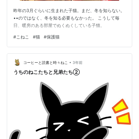
昨年の3月ぐらいに生まれた子猫。まだ、冬を知らない。
••のではなく、冬を知る必要もなかった。 こうして毎
日、暖房のある部屋でぬくぬくしている子猫。
#
こねこ
#
猫
#
保護猫
•
コーヒーと読書と時々ねこ
3年前
うちのねこたちと兄弟たち②