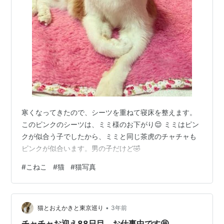
寒くなってきたので、シーツを重ねて寝床を整えます。
このピンクのシーツは、ミミ様のお下がり😌 ミミはピン
クが似合う子でしたから、ミミと同じ茶虎のチャチャも
ピンクが似合います。男の子だけど🤣
#
こねこ
#
猫
#
猫写真
•
猫とおえかきと東京巡り
3年前
チャチャお迎え88日目、お仕事中です🤩