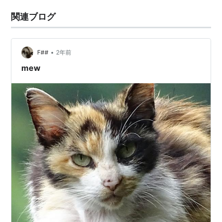
関連ブログ
•
F##
2年前
mew