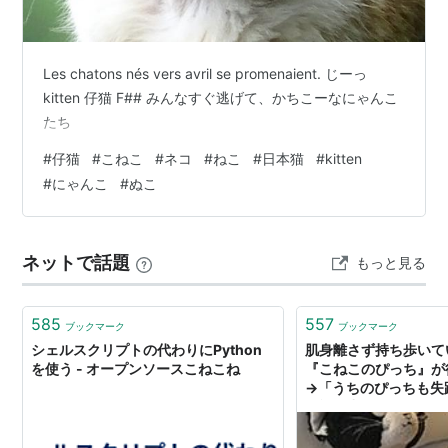
Les chatons nés vers avril se promenaient. じーっ
kitten 仔猫 F## みんなすぐ逃げて、かちこーなにゃんこ
たち
#
仔猫
#
こねこ
#
ネコ
#
ねこ
#
日本猫
#
kitten
#
にゃんこ
#
ぬこ
ネットで話題
もっと見る
585
557
ブックマーク
ブックマーク
シェルスクリプトの代わりにPython
肌身離さず持ち歩いて
を使う - オープンソースこねこね
『こねこのぴっち』が
→「うちのぴっちも失
と旅に出てるだけかも
さかの展開が！