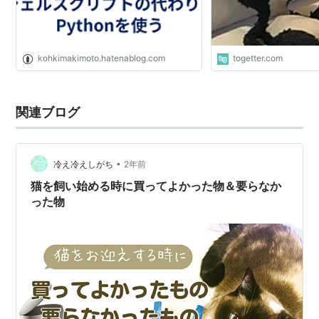
kohkimakimoto.hatenablog.com
togetter.com
関連ブログ
•
冷え冷えしがち
2年前
猫を飼い始める時に買ってよかった物＆要らなか
った物