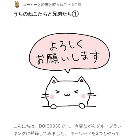
•
いるチャビのこどもたちが生まれ2週間経ったところまで
コーヒーと読書と時々ねこ
3年前
写真を上げさせて頂きました。 ちょい遡って、生後約10
うちのねこたちと兄弟たち①
日 仮名称：ブ…
こんにちは。DOIC0330です。 今更ながらグループラン
キングに登録してみました。 キーワードを3つもやって