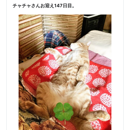
ティーで里親様募集を開始してすぐに月末に長女ブチが
チャチャさんお迎え147日目。
トライアル→8月…