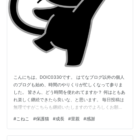
こんにちは。DOIC0330です。 はてなブログ以外の個人
のブログも始め、時間のやりくりが忙しくなって参りま
した。 皆さん、どう時間を使われてますか？ 何はともあ
れ楽しく継続できたら良いな、と思います。 毎日投稿は
無理ですがこちらも継続いたしますのでよろしくお願い
します！ 前回ひとつ違う投稿を入れてしまいましたが
#
こねこ
#
保護猫
#
成長
#
里親
#
感謝
「うちのねこたち」の続きです！ ちびっこのかわいい写
真ありますので良かったら見てください。
doic0330.hatenablog.com 前回は現在うちのこになって