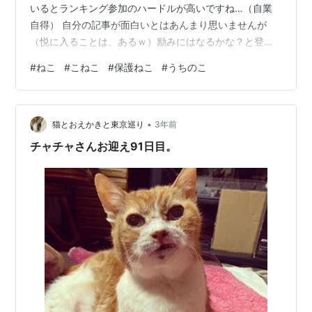
いるとランキング参加のハードルが高いですね…（自業
自得） 自分の記事が面白いとはあんまり思いませんが
（悦に入ることは、あるｗ）励みにはなるかな？と登録
してみたので、読んで頂いて少しでも何か感じることが
#
ねこ
#
こねこ
#
保護ねこ
#
うちのこ
できましたら記事終わりにバナーを張っておきますので
ポチッとお願いいたします。 今までよく意味がわかって
なかったので読者登録させて頂いている皆さんにもポチ
•
ッとできずにいましたがこれからはわたしも積極的に押
猫とおえかきと東京巡り
3年前
しに参りますね！ 改めてよろしくお願いいたします！ さ
チャチャさんお迎え91日目。
て今回はうちのこと里子に行った兄弟…