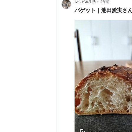
•
レシピ本生活
4年前
バゲット｜池田愛実さ