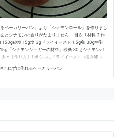
れるベーカリーパン』より「シナモンロール」を作りまし
とシナモンの香りがたまりません！ 目次 1.材料 2.作
50g砂糖 15g塩 3gドライイースト 1.5g卵 30g牛乳
 15g「シナモンシュガーの材料」砂糖 30ｇシナモンパ
 少々【作り方】1.ボウルにドライイースト→溶き卵→牛
混ぜる。2.1.に強力粉→砂糖→塩の順に入れてゴムベラ
#
こねずに作れるベーカリーパン
をかけて室温で30分休ませる。4.生地を中心に向か…