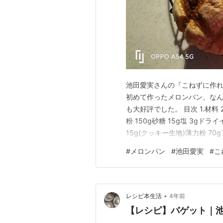
池田愛実さんの『こねずに作
初めて作ったメロンパン、な
も大好評でした。 目次 1.材料
粉 150g砂糖 15g塩 3gドラ
15g(クッキー生地)薄力粉 7
35g卵 20g【作り方】1.
#
メロンパン
#
池田愛実
#
こ
器で混ぜ、強力粉、砂糖、塩を
•
レシピ本生活
4年前
【レシピ】バゲット｜