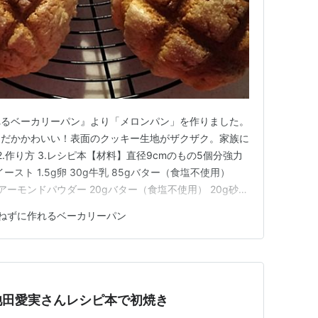
れるベーカリーパン』より「メロンパン」を作りました。
んだかかわいい！表面のクッキー生地がザクザク。家族に
 2.作り方 3.レシピ本【材料】直径9cmのもの5個分強力
イイースト 1.5g卵 30g牛乳 85gバター（食塩不使用）
0gアーモンドパウダー 20gバター（食塩不使用） 20g砂糖
ボウルにドライイースト、卵、牛乳、バターを順に入れ泡だて
ねずに作れるベーカリーパン
順に入れゴムベラで2分混ぜる。2.ラップを…
池田愛実さんレシピ本で初焼き