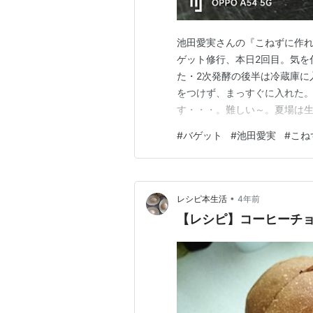
池田愛実さんの『こねずに作
ゲット修行、本日2回目。気を
た・2次発酵の後半は冷蔵庫に
をつけず、まっすぐに入れた
す・・・。難しい～。夏場は生
回と一緒です。 cookbookbl
#
バゲット
#
池田愛実
#
こね
かに書いてあった記憶がありま
•
レシピ本生活
4年前
【レシピ】コーヒーチ