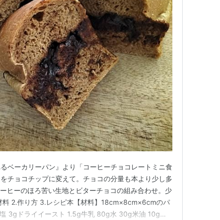
れるベーカリーパン』より「コーヒーチョコレートミニ食
コをチョコチップに変えて。チョコの分量も本より少し多
コーヒーのほろ苦い生地とビターチョコの組み合わせ。少
料 2.作り方 3.レシピ本【材料】18cm×8cm×6cmのパ
塩 3gドライイースト 1.5g牛乳 80g水 30g米油 10gイ