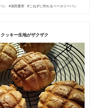
ターチョコ 50g【作り方】1.コーヒーは材料の水に加え
パン
#
池田愛実
#
こねずに作れるベーカリーパン
ましておく。ボウルにドライイースト、牛乳、コーヒー…
｜クッキー生地がザクザク