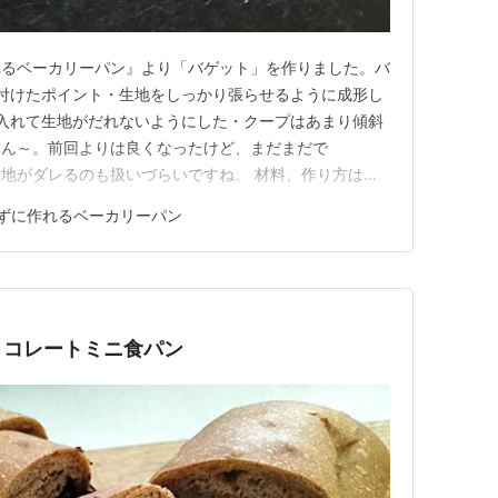
れるベーカリーパン』より「バゲット」を作りました。バ
付けたポイント・生地をしっかり張らせるように成形し
入れて生地がだれないようにした・クープはあまり傾斜
。ん～。前回よりは良くなったけど、まだまだで
地がダレるのも扱いづらいですね。 材料、作り方は前
ogchef.com バゲットも100本焼けば上手くなる！とどこ
ずに作れるベーカリーパン
す。あきらめずに気長にがんばろ。 リンク
ョコレートミニ食パン