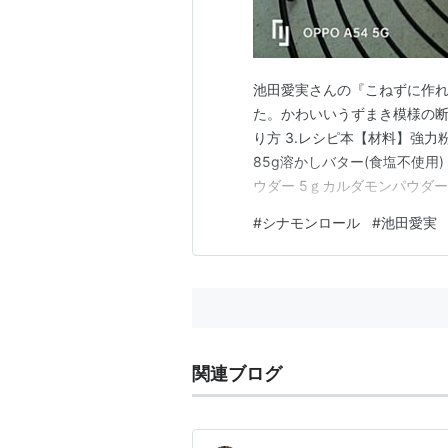
池田愛実さんの『こねずに作
た。かわいいうずまき模様の断面
り方 3.レシピ本【材料】強力粉 1
85g溶かしバター(食塩不使用)
ウダー 5ｇカルダモンパウダー
乳→溶かしバターの順に入れて
#
シナモンロール
#
池田愛実
で2分くらい混ぜる。3.ラップ
関連ブログ