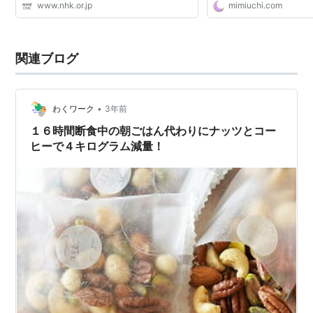
www.nhk.or.jp
mimiuchi.com
関連ブログ
•
わくワーク
3年前
１６時間断食中の朝ごはん代わりにナッツとコー
ヒーで４キログラム減量！