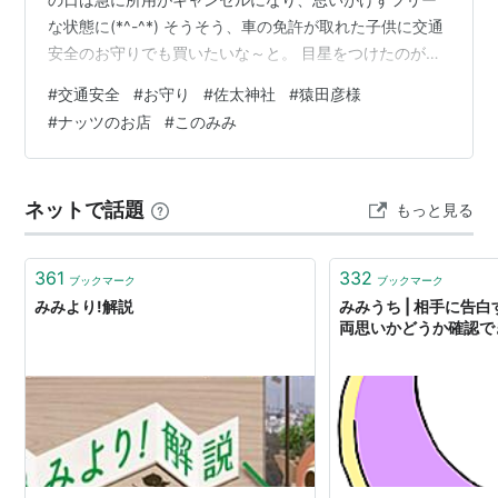
な状態に(*^-^*) そうそう、車の免許が取れた子供に交通
安全のお守りでも買いたいな～と。 目星をつけたのが六
所神社というところで、お祀りしてある神様がスター級
#
交通安全
#
お守り
#
佐太神社
#
猿田彦様
の方々が勢ぞろい(*^-^*) 「いざなぎのみこと」様・「い
#
ナッツのお店
#
このみみ
ざなみのみこと」様・「あまてらすおおみかみ」様・
「つきよみのみこと」様・「すさのおのみこと」様・
「おおなむちのみこと」様（おおくにぬしさんと同じと
ネットで話題
もっと見る
いわれていますよね） 一か所ですごくない！？お守り強
そうという安易な気持ち(^…
361
332
ブックマーク
ブックマーク
みみより!解説
みみうち | 相手に告
両思いかどうか確認で