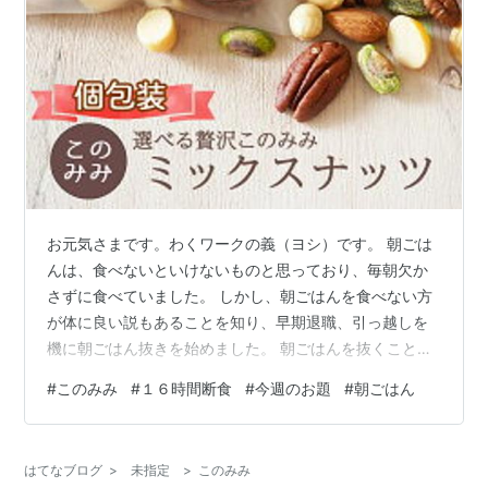
お元気さまです。わくワークの義（ヨシ）です。 朝ごは
んは、食べないといけないものと思っており、毎朝欠か
さずに食べていました。 しかし、朝ごはんを食べない方
が体に良い説もあることを知り、早期退職、引っ越しを
機に朝ごはん抜きを始めました。 朝ごはんを抜くこと
で、夕飯のあと翌日のお昼ご飯まで、１６時間断食とい
#
このみみ
#
１６時間断食
#
今週のお題
#
朝ごはん
うことになります。 完全な断食ではなく、ナッツやヨー
グルト、チーズは少量食べてもダイエット効果はあるよ
うです。 通勤がなくなり、以前ほど歩かなくなっていま
はてなブログ
>
未指定
>
このみみ
すが、１年前より４キログラムほど体重が落ちました。