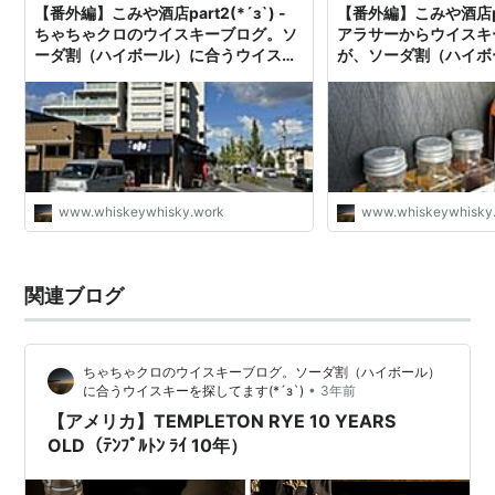
【番外編】こみや酒店part2(*´з`) -
【番外編】こみや酒店part
ちゃちゃクロのウイスキーブログ。ソ
アラサーからウイスキ
ーダ割（ハイボール）に合うウイスキ
が、ソーダ割（ハイボ
ーを探してます(*´з`)
イスキーを探すブログ(*
www.whiskeywhisky.work
www.whiskeywhisky
関連ブログ
ちゃちゃクロのウイスキーブログ。ソーダ割（ハイボール）
•
に合うウイスキーを探してます(*´з`)
3年前
【アメリカ】TEMPLETON RYE 10 YEARS
OLD（ﾃﾝﾌﾟﾙﾄﾝ ﾗｲ 10年）