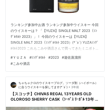
ランキング参加中お酒 ランキング参加中ウイスキー 今回
のウイスキーは？ 「【YUZA】SINGLE MALT 2023（ｼﾝ
ｸﾞﾙﾓﾙﾄ 2023）」！ 今回のウイスキーは【YUZA】
SINGLE MALT 2023（ｼﾝｸﾞﾙﾓﾙﾄ 2023）(*´з`) YUZAｼﾝｸﾞ
ﾙﾓﾙﾄ2023 これもこみや酒店さんで買ってきたミニボトル
のうちの一つです。 www.whiskeywhisky.work
#
ＹＵＺＡ
#
ｼﾝｸﾞﾙﾓﾙﾄ
#
2023
#
遊佐蒸溜所
www.whiskeywhisky.work www.whiskeywhisky.work
#
こみや酒店
年末年始に行こう行こうと思っていましたが、ぎっくり
腰の為行くのを断念しました( 一一) リンク
ちゃちゃクロのウイスキーブログ。ソーダ割（ハイボール）
•
に合うウイスキーを探してます(*´з`)
3年前
【スコッチ】CHIVAS REGAL 13YEARS OLD
OLOROSO SHERRY CASK（ｼｰﾊﾞｽ ﾘｰｶﾞﾙ 13年 ｵﾛ
ﾛｿ ｼｪﾘｰｶｽｸ）