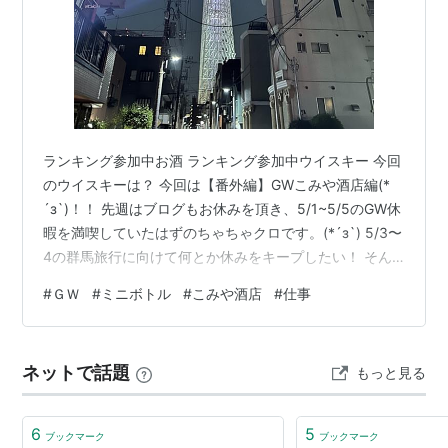
ランキング参加中お酒 ランキング参加中ウイスキー 今回
のウイスキーは？ 今回は【番外編】GWこみや酒店編(*
´з`)！！ 先週はブログもお休みを頂き、5/1~5/5のGW休
暇を満喫していたはずのちゃちゃクロです。(*´з`) 5/3〜
4の群馬旅行に向けて何とか休みをキープしたい！ そん
な思いで5/1.2は仕事に発起したのでした(*´з`)
#
ＧＷ
#
ミニボトル
#
こみや酒店
#
仕事
ネットで話題
もっと見る
6
5
ブックマーク
ブックマーク