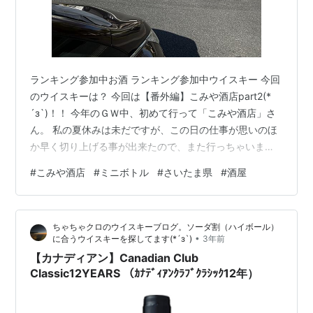
ランキング参加中お酒 ランキング参加中ウイスキー 今回
のウイスキーは？ 今回は【番外編】こみや酒店part2(*
´з`)！！ 今年のＧＷ中、初めて行って「こみや酒店」さ
ん。 私の夏休みは未だですが、この日の仕事が思いのほ
か早く切り上げる事が出来たので、また行っちゃいまし
た(*´з`) 相変わらずの豊富なラインナップでボトルを
#
こみや酒店
#
ミニボトル
#
さいたま県
#
酒屋
色々眺めていたいのもヤマヤマですが、今回は時間もあ
まり無いので早速目当てのミニボトルに向かいます(*´з`)
ちゃちゃクロのウイスキーブログ。ソーダ割（ハイボール）
•
に合うウイスキーを探してます(*´з`)
3年前
【カナディアン】Canadian Club
Classic12YEARS （ｶﾅﾃﾞｨｱﾝｸﾗﾌﾞｸﾗｼｯｸ12年）