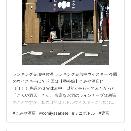
ランキング参加中お酒 ランキング参加中ウイスキー 今回
のウイスキーは？ 今回は【番外編】こみや酒店(*
´з`)！！ 先週のＧＷ休み中、以前から行ってみたかった
「こみや酒店」さん。 豊富なお酒のラインナップは勿論
のことですが、私の目的はボトルウイスキーにも負けな
い豊富なウイスキー小瓶シリーズ(*´з`) 今年ＧＷはそれ
#
こみや酒店
#
komiyasakete
#
ミニボトル
#
豊富
ぞれの都合が合わず何処に出かける予定も無く、家で暇
そうにしている息子を連れ、車で1時間ちょっとの気晴ら
しドライブを兼ね行ってきました(*´з`)