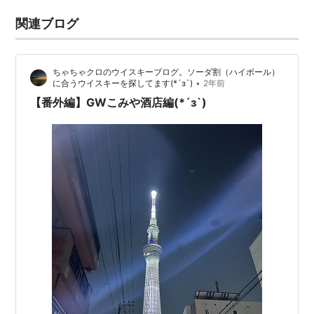
関連ブログ
ちゃちゃクロのウイスキーブログ。ソーダ割（ハイボール）
•
に合うウイスキーを探してます(*´з`)
2年前
【番外編】GWこみや酒店編(*´з`)