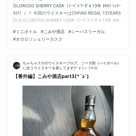
OLOROSO SHERRY CASK（ｼｰﾊﾞｽ ﾘｰｶﾞﾙ 13年 ｵﾛﾛｿ ｼｪﾘｰ
ｶｽｸ）」！ 今回のウイスキーはCHIVAS REGAL 13YEARS
OLD OLOROSO SHERRY CASK（ｼｰﾊﾞｽ ﾘｰｶﾞﾙ 13年 ｵﾛﾛｿ
ｼｪﾘｰｶｽｸ）(*´з`) 8/19の記事 www.whiskeywhisky.work
#
ミニボトル
#
こみや酒店
#
シーバスリーガル
こみや酒店さんで買ってきた、ミニボトルの一本になり
#
オロロソシェリーカスク
ます。 リンク オロロソシェリーカスク ボトルは華やか
なデザインで素敵です(*´…
ちゃちゃクロのウイスキーブログ。ソーダ割（ハイボール）
•
に合うウイスキーを探してます(*´з`)
3年前
【番外編】こみや酒店part3(*´з`)