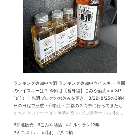
ランキング参加中お酒 ランキング参加中ウイスキー 今回
のウイスキーは？ 今回は【番外編】こみや酒店part3(*
´з`)！！ 先週ブログのお休みを頂き、8/22~8/25の3泊4
日の日程で三重・和歌山・京都の３府県に行ってきたち
ゃちゃクロです(*´з`) 伊勢神宮 バブル遺産ホテル川久 清
水寺 何とか天気にも恵まれ、しっかり観光とグルメを堪
#
抽選販売
#
こみや酒店
#
キルケラン12年
能し英気を養う事が出来た訳ですが、その英気を発揮す
#
ミニボトル
#
辻利
#
八つ橋
るまで時間が掛かりそうな気配です(*´з`) しかし、外国