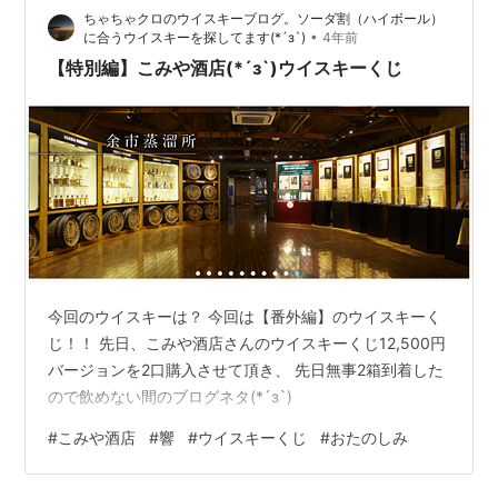
ちゃちゃクロのウイスキーブログ。ソーダ割（ハイボール）
•
に合うウイスキーを探してます(*´з`)
4年前
【特別編】こみや酒店(*´з`)ウイスキーくじ
今回のウイスキーは？ 今回は【番外編】のウイスキーく
じ！！ 先日、こみや酒店さんのウイスキーくじ12,500円
バージョンを2口購入させて頂き、 先日無事2箱到着した
ので飲めない間のブログネタ(*´з`)
#
こみや酒店
#
響
#
ウイスキーくじ
#
おたのしみ