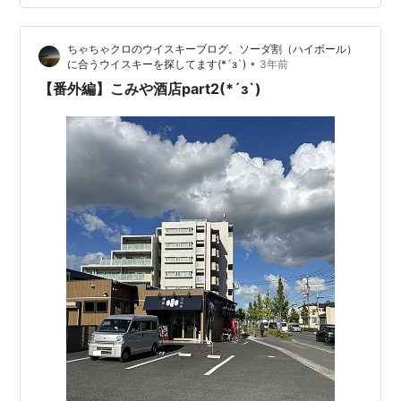
人の人が多い事多い事、京都は8割外国人の方だった気が
します。 そんな英気を養っている最中に「こみや酒店」
ちゃちゃクロのウイスキーブログ。ソーダ割（ハイボール）
さんからウイスキー抽選結果の通知。 財布の中の…
•
に合うウイスキーを探してます(*´з`)
3年前
【番外編】こみや酒店part2(*´з`)