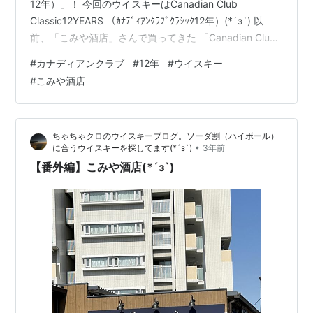
12年）」！ 今回のウイスキーはCanadian Club
Classic12YEARS （ｶﾅﾃﾞｨｱﾝｸﾗﾌﾞｸﾗｼｯｸ12年）(*´з`) 以
前、「こみや酒店」さんで買ってきた 「Canadian Club
20YEARS OLD（ｶﾅﾃﾞｨｱﾝｸﾗﾌﾞ20年）」
#
カナディアンクラブ
#
12年
#
ウイスキー
www.whiskeywhisky.work www.whiskeywhisky.work
#
こみや酒店
カナディアンクラブ20年は非常にマイルドなのに深みが
有りとても美しいウイスキーでした。(*´з`)…
ちゃちゃクロのウイスキーブログ。ソーダ割（ハイボール）
•
に合うウイスキーを探してます(*´з`)
3年前
【番外編】こみや酒店(*´з`)