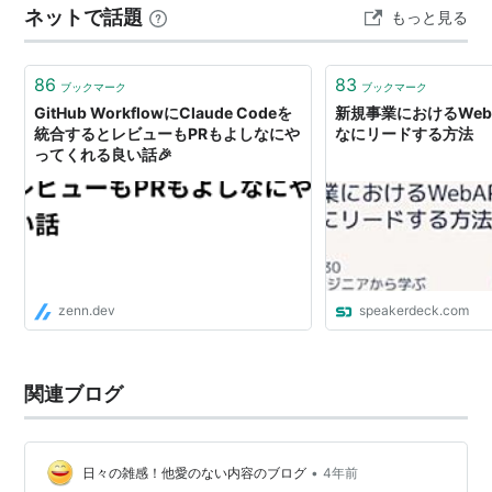
ネットで話題
もっと見る
86
83
ブックマーク
ブックマーク
GitHub WorkflowにClaude Codeを
新規事業におけるWeb
統合するとレビューもPRもよしなにや
なにリードする方法
ってくれる良い話🎉
zenn.dev
speakerdeck.com
関連ブログ
•
日々の雑感！他愛のない内容のブログ
4年前