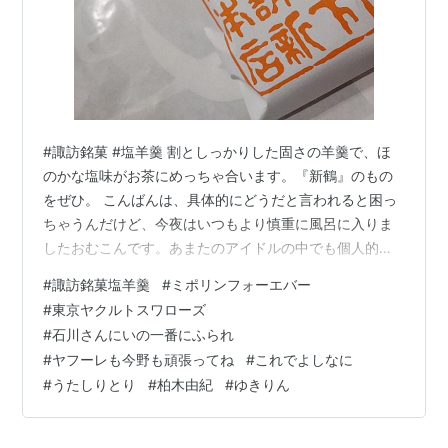
#諏訪銘菓 #塩羊羹 割としっかりした固さの羊羹で、ほ
のかな塩味がお茶にめっちゃ合います。『新鶴』のもの
をぜひ。 こんばんは、具体的にどうだと言われると困っ
ちゃうんだけど、今夜はいつもより慎重に風呂に入りま
したおむこんです。あまたのアイドルの中でも個人的に
は一番別格、別次元の存在で、ワンチャンは絶対ないよ
#
諏訪銘菓塩羊羹
#
ミポリンフォーエバー
ねっていう存在でした。ミポリン、フォーエバー。 で、
#
東京ヤクルトスワローズ
東京ヤクルトスワローズ、石川柊太にはいの一番に断ら
#
石川さんにいの一番にふられ
れ、ヤフーレと今野は楽天へ。ん、楽天？金銭トレード
#
ヤフーレも今野も頑張ってね
#
これでよしなに
だったら、これで人的補償は、よしなにってことならい
#
うたしりとり
#
柏木由紀
#
ゆきりん
いけど、ここからまた人的補償はキツいなあ。まあ、い
きなり鷲さんと濃密なやりとりしてるから、何…