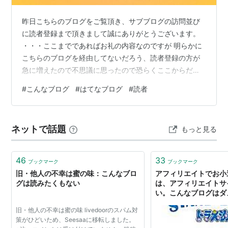
昨日こちらのブログをご覧頂き、サブブログの訪問並び
に読者登録まで頂きまして誠にありがとうございます。
・・・ここまでであればお礼の内容なのですが 明らかに
こちらのブログを経由してないだろう、読者登録の方が
急に増えたので不思議に思ったので恐らくここからだろ
うと思い 「こんなブログもあります」を見てみたらやは
#
こんなブログ
#
はてなブログ
#
読者
り載っていました。 購読中のブログボタンを押すとパソ
コン画面であれば右はしにズラズラ出ている 縦一列のブ
ログ紹介欄のことです。 ※発見するのが少し遅かったの
ネットで話題
もっと見る
で下記はイメージ どちら経由でも登録頂いたことについ
てお礼を申し上げるのみですが、このタイミングで紹介
欄に載って昨日まで 読者０が・・・３…
46
33
ブックマーク
ブックマーク
旧・他人の不幸は蜜の味：こんなブロ
アフィリエイトでお小
グは読みたくもない
は、アフィリエイトサ
い。こんなブログはダ
旧・他人の不幸は蜜の味 livedoorのスパム対
策がひどいため、Seesaaに移転しました。