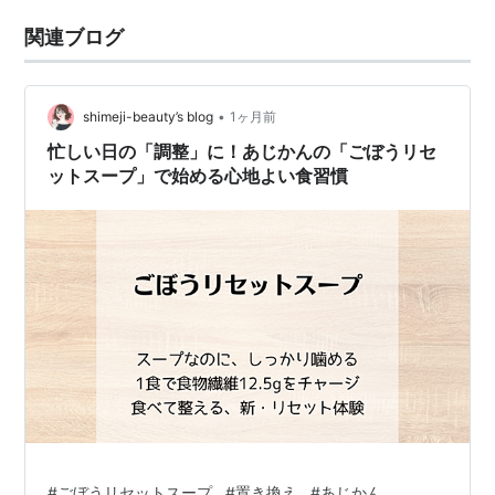
関連ブログ
•
shimeji-beauty’s blog
1ヶ月前
忙しい日の「調整」に！あじかんの「ごぼうリセ
ットスープ」で始める心地よい食習慣
#
ごぼうリセットスープ
#
置き換え
#
あじかん