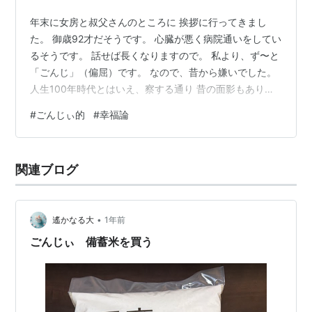
年末に女房と叔父さんのところに 挨拶に行ってきまし
た。 御歳92才だそうです。 心臓が悪く病院通いをしてい
るそうです。 話せば長くなりますので。 私より、ず〜と
「ごんじ」（偏屈）です。 なので、昔から嫌いでした。
人生100年時代とはいえ、察する通り 昔の面影もありま
せん。 ただ、オバさんがいるから、いいようなものの ま
#
ごんじぃ的
#
幸福論
た、核家族化も進み「今年は、子どもと孫は来ない」と
言っていました。 でも、老夫婦二人きりでデイケアにも
行かず過ごすその姿は、 まるで、私たち夫婦の未来を見
関連ブログ
せられているようです。 そんな叔父を見ていて、ふと思
ったことがあります。 私個人としては、動けるうちは、
働いた方がいい。 …
•
遙かなる大
1年前
ごんじぃ 備蓄米を買う