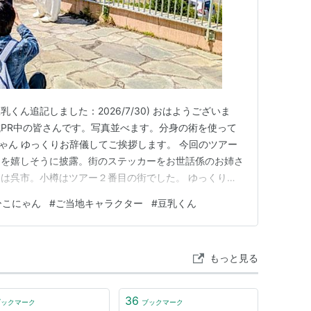
くん追記しました：2026/7/30) おはようございま
PR中の皆さんです。写真並べます。分身の術を使って
にゃん ゆっくりお辞儀してご挨拶します。 今回のツアー
スを嬉しそうに披露。街のステッカーをお世話係のお姉さ
は呉市。小樽はツアー２番目の街でした。 ゆっくり歩
た。 ジンギスカンのジンくん 左はジンくんです。北海
ひこにゃん
#
ご当地キャラクター
#
豆乳くん
ます。ひこにゃんは、お世話係のお姉さんと一緒に行
られまくって毛…
もっと見る
36
ブックマーク
ブックマーク