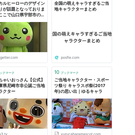
カルヒーローのデザイン
全国の萌えキャラすぎるご当
りが話題となっておりま
地キャラクターまとめ
ここで山口県宇部市のヤ
ぎてあっという間に消滅
ご当地キャラクターを紹
ます
ogetter.com
posfie.com
10
ックマーク
ブックマーク
ちゃいおっさん【公式】
ご当地キャラクター・スポー
庫県尼崎市非公認ご当地
ツ祭り キャラスポ祭(2017
ラクター
年)の思い出｜ゆるキャラ
o3.tv
yurucaharamascot.com