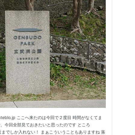
i.hateblo.jp ここへ来たのは今回で２度目 時間がなくてま
、今回全部見ておきたいと思ったのです ところ
近までしか入れない！ まぁこういうこともありますね 落