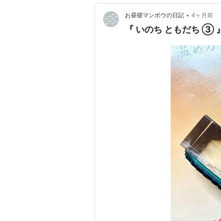
•
お昼寝マンボウの日記
4ヶ月前
『 いのち ともだち ③ 