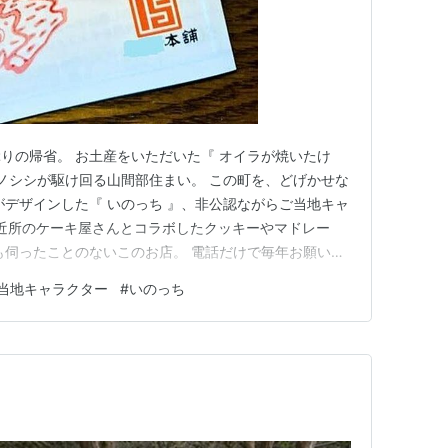
りの帰省。 お土産をいただいた『 オイラが焼いたけ
イノシシが駆け回る山間部住まい。 この町を、どげかせな
がデザインした『 いのっち 』、非公認ながらご当地キャ
; ご近所のケーキ屋さんとコラボしたクッキーやマドレー
も伺ったことのないこのお店。 電話だけで毎年お願いし
ん友人の奥様に。 お薦めもあって、” いのっち " をト
当地キャラクター
#
いのっち
構想、苦節半年以上。 何をとち狂ったか、たい焼きならぬ
訪