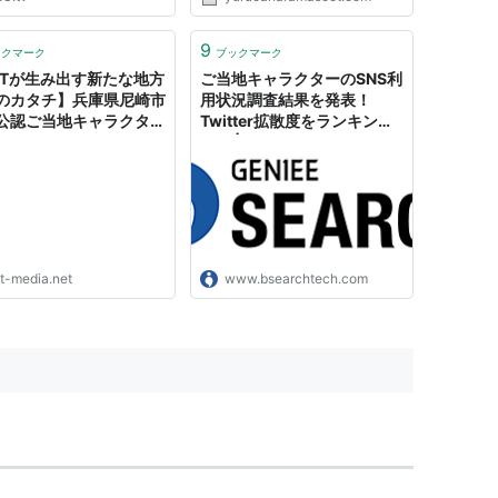
9
ックマーク
ブックマーク
FTが生み出す新たな地方
ご当地キャラクターのSNS利
のカタチ】兵庫県尼崎市
用状況調査結果を発表！
公認ご当地キャラクター
Twitter拡散度をランキン
っちゃいおっさん」が
グ！ | GENIEE SEARCH
Tに初参戦
ft-media.net
www.bsearchtech.com