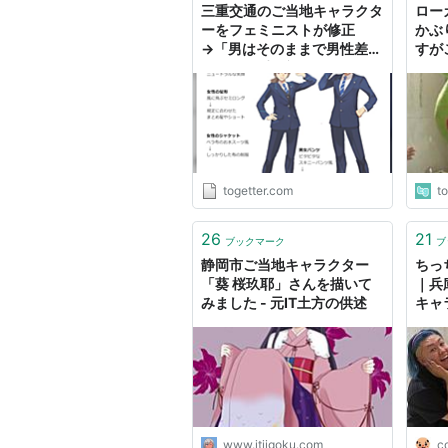
三重交通のご当地キャラクタ
ロー
ーをフェミニストが修正
かぶ
→「男はそのままで男性差
すが
別」「左手敬礼は侮辱行為」
バす
「セクシー田中さんの話知ら
した
ないの？」と大炎上
介し
togetter.com
t
26
21
ブックマーク
ブ
静岡市ご当地キャラクター
ちっ
「葵 桜玖耶」さんを描いて
｜兵
みました - 元IT土方の供述
キャ
www.itjigoku.com
c