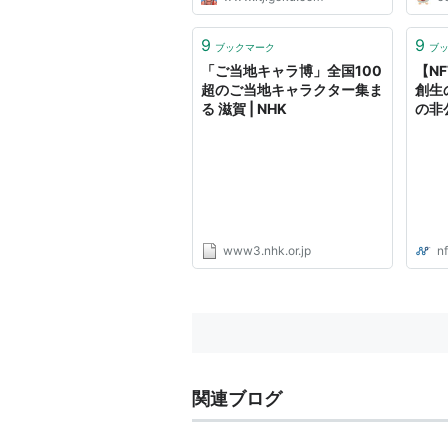
9
9
ブックマーク
ブ
「ご当地キャラ博」全国100
【N
超のご当地キャラクター集ま
創生
る 滋賀 | NHK
の非
「ち
NF
www3.nhk.or.jp
n
関連ブログ