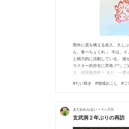
県外に居を構える友人、久しぶ
ん、食べちょくれ 』 今は、
と精力的に活動している。 彼
ラクター的存在に昇格 (^^;
ヌ、好評販売中！ まだ、一度
て贈るバースデーケーキ、もちろ
#
たい焼き
#
地域おこし
#
ご
ッピング🎂 去年の夏前から
" いのっち焼き " に挑…
•
まだおわらない
4ヶ月前
玄武洞２年ぶりの再