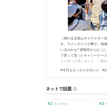
（弾ける元気なキャラクター豆乳
す。ウイングベイ小樽で、地域
いるのかな? 彦根市からひこ
で買って貰ったキャリーケー
んに張って貰いました。一番目
いて、みんなに見せてくれまし
#
今日ももっちりかわいい
#
道のジンギスカンをPRしてい
動。会場スタッフさんは、撫で
ネットで話題
62
43
ブックマーク