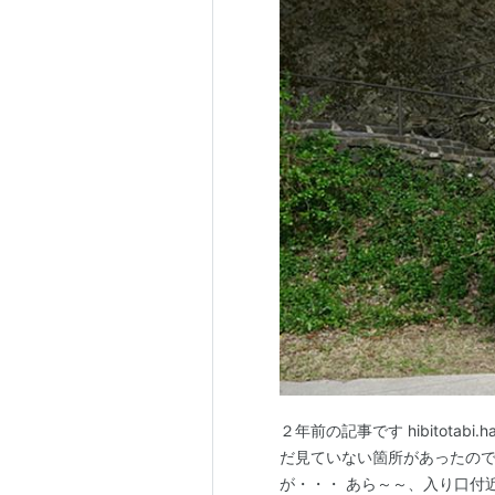
２年前の記事です hibitotab
だ見ていない箇所があったので
が・・・ あら～～、入り口付