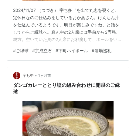
2024/11/07 （つづき） 宇ち多゛を出て丸忠を覗くと、
定休日なのに仕込みをしているおかあさん。けんちん汁
を仕込んでいるようです。明日が楽しみですね、と話を
してからご縁球へ。真ん中の2人席には手前からS専務、
親方。空いていた奥の2人席にお邪魔して、ボールをいた
だきます。 そして、木曜定番のチリビーンズはクラッカ
#
ご縁球
#
京成立石
#
下町ハイボール
#
酒場巡礼
ーなしでいただきます。 美味しいですねえ。テレビでは
パトカーが犯人を追う映像。3人並んでテレビに見入りま
す。ボールを呑み干し、2つ目に突入。 S専務はおうちで
•
ご飯が待っているとのことでお会計。チリビーンズを平
宇ち中
1ヶ月前
らげ、大根とテバと玉子の煮物をいただきます。 美味し
ダンゴカレーととり塩の組み合わせに開眼のご縁
いですねえ。親方とテレ…
球