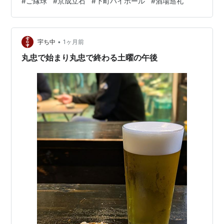
#
ご縁球
#
京成立石
#
下町ハイボール
#
酒場巡礼
り塩と一緒に食べると美味しいよ、とのこと。それでは
と、とり塩をお願いします。 なるほど、確かに美味しい
ですねえ。当然、ボールは2つ目に突入します。 親方と
•
もいろいろお話することができ、常連のみなさんともお
宇ち中
1ヶ月前
近づきに慣れました。楽しく過ごさせていただき、2ボー
丸忠で始まり丸忠で終わる土曜の午後
ルでごちそうさま。いい感じで…