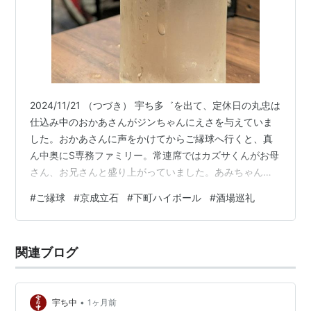
2024/11/21 （つづき） 宇ち多゛を出て、定休日の丸忠は
仕込み中のおかあさんがジンちゃんにえさを与えていま
した。おかあさんに声をかけてからご縁球へ行くと、真
ん中奥にS専務ファミリー。常連席ではカズサくんがお母
さん、お兄さんと盛り上がっていました。あみちゃんか
らボールとチリビーンズをいただきます。 チリビーンズ
#
ご縁球
#
京成立石
#
下町ハイボール
#
酒場巡礼
はクラッカーなしで。 チリビーンズ、美味しいですね
え。ボールが空いてしまい、2杯目をいただきます。 あ
みちゃんにマカサラありますか？と訊くとカボチャサラ
関連ブログ
ダがありますと。いただきましょう。 マッシュしたカボ
チャのサラダ、美味しいですねえ。残っていたチリビー
ンズをかけて味変するもよし、…
•
宇ち中
1ヶ月前