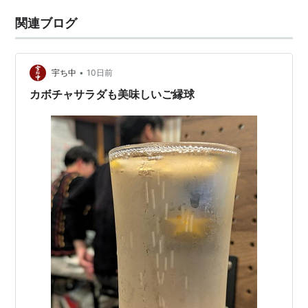
関連ブログ
•
宇ち中
10日前
カボチャサラダも美味しいご縁球