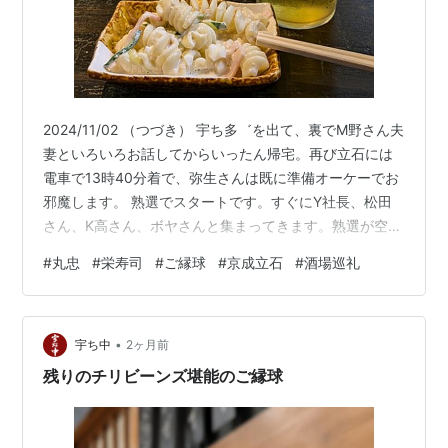
2024/11/02 （つづき） 宇ち多゛を出て、裏でM野さん夫
妻といろいろお話してからいったん帰宅。再び立石には
電車で13時40分着で、弥生さんは既に準備オーケーでお
邪魔します。 熟選でスタートです。すぐにY社長、松田
さん、K高さん、ボヤさんと集まってきます。熟選が空い
て、レモンハイをいただきます。 やっぱり弥生さんのレ
#
丸忠
#
栄寿司
#
ご縁球
#
京成立石
#
酒場巡礼
モンハイは宇宙一美味しいですねえ。前田さんもいらっ
しゃって、乾杯します。お通しのフジッリサラダが美味
しくて、フルサイズでいただきます。 美味しいですね
•
え。レモンハイをおかわりします。 レモンハイを4杯呑
宇ち中
2ヶ月前
んだところで、栄寿司がまだ暖簾が出ていたのでいった
残りのチリビーンズ堪能のご縁球
んお会計。 少し待って入…