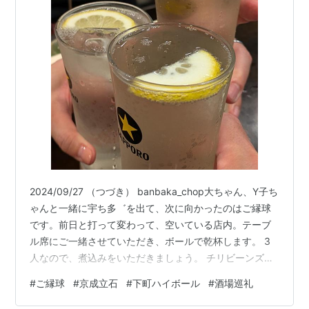
2024/09/27 （つづき） banbaka_chop大ちゃん、Y子ち
ゃんと一緒に宇ち多゛を出て、次に向かったのはご縁球
です。前日と打って変わって、空いている店内。テーブ
ル席にご一緒させていただき、ボールで乾杯します。 3
人なので、煮込みをいただきましょう。 チリビーンズも
いただきます。 いろいろな話で盛り上がって、楽しくな
#
ご縁球
#
京成立石
#
下町ハイボール
#
酒場巡礼
ってきてボールをおかわりします。 人間ドックが近いの
で1ボールにしておこうと思っていたのですが、楽しくて