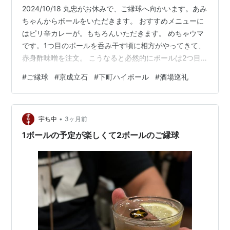
2024/10/18 丸忠がお休みで、ご縁球へ向かいます。あみ
ちゃんからボールをいただきます。 おすすめメニューに
はピリ辛カレーが。もちろんいただきます。 めちゃウマ
です。1つ目のボールを呑み干す頃に相方がやってきて、
赤身酢味噌を注文。 こうなると必然的にボールは2つ目
に突入します。 せっかくなので、チリビーンズも追加し
#
ご縁球
#
京成立石
#
下町ハイボール
#
酒場巡礼
ます。 すると、当然ボールが進み3ボール目に突入して
しまいます。 ペロンペロンに酔っぱらって、ごちそうさ
ま。てくてく歩いて帰宅して、そのままバタンキュー。
•
翌朝は寝坊してしまったのでした。 （おわり）
宇ち中
3ヶ月前
1ボールの予定が楽しくて2ボールのご縁球