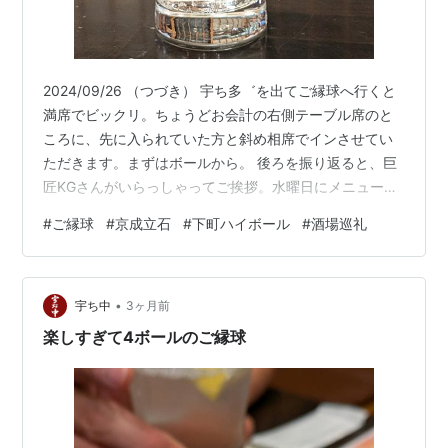
2024/09/26 （つづき） 宇ち多゛を出てご縁球へ行くと
満席でビックリ。ちょうどお会計の右側テーブル席のと
ころに、先に入られていた方と斜め相席でインさせてい
ただきます。まずはボールから。 後ろを振り返ると、巨
匠KGさんがいらっしゃってご挨拶。水曜日にメニューに
載っていて気になっていたおつまみカレーがこの日もあ
#
ご縁球
#
京成立石
#
下町ハイボール
#
酒場巡礼
ったので、迷いなくお願いします。 クラッカーはなしで
お願いしました。これがまたいいつまみ、程よい辛みで
めちゃウマです。1ボールでちょうどおつまみカレーを平
•
らげて、ごちそうさま。歩いて帰宅して、呑み直さずに
宇ち中
3ヶ月前
寝たのでした。 （おわり）
楽しすぎて4ボールのご縁球