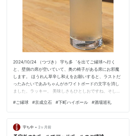
2024/10/24 （つづき） 宇ち多゛を出てご縁球へ行く
と、壁側の席が空いていて、奥の椅子がある席にお邪魔
します。 ほうれん草辛し和えをお願いすると、ラストだ
ったみたいであみちゃんがホワイトボードの文字を消し
ました。ラッキー。 美味しさもひとしおですね。そし
て、この席に椅子で落ち着いて座るのもいい感じです。
#
ご縁球
#
京成立石
#
下町ハイボール
#
酒場巡礼
ボールをおかわりします。 ほうれん草を平らげ、里芋と
イカの煮物を追加します。 あみちゃんの煮物、美味しい
ですねえ。カズくん、あみちゃんとものんびりと会話が
•
できて、ゆるゆると過ごさせていただきました。ボール
宇ち中
2ヶ月前
を呑み干し、ごちそうさま。歩いて帰宅して、ぶどう割