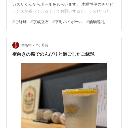
カズサくんからボールをもらいます。 木曜恒例のチリビ
ーンズが残っているようでお願いすると、ラス1だったよ
うでラッキー。 美味しいですねえ。S専務と水新菜館のT
#
ご縁球
#
京成立石
#
下町ハイボール
#
酒場巡礼
田さんがいらっしゃって、盛り上がります。1ボールのつ
もりが、2ボール目に突入します。 チリビーンズを平ら
げ、マカサラをいただきましょう。 美味しいですねえ。
•
ボールを呑み干し、おなかいっぱいになってごちそうさ
宇ち中
2ヶ月前
ま。仲見世に戻って、再びおかあさんと弥生さんに声を
壁向きの席でのんびりと過ごしたご縁球
かけてから歩いて帰宅。呑…