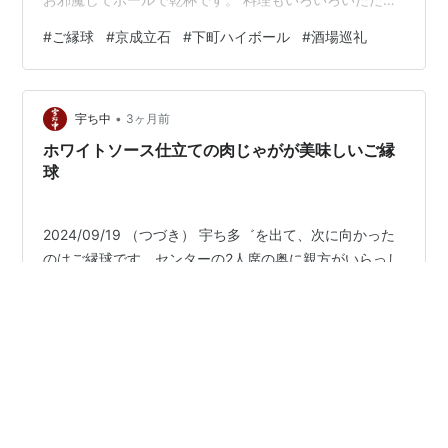
ます。煮込みはダブルで。 すぐにシノさんも到着され
#
ご縁球
#
京成立石
#
下町ハイボール
#
酒場巡礼
て、合流されました。 マカサラはデフォルトのソース付
き、らっきょう、チーズもいただきます。 鳥ごぼうにダ
ンゴ辛もいただきます。いろんな話題で盛り上がり、ボ
•
ールが進んで2つ目に突入します。 ホントみなさん、お
宇ち中
3ヶ月前
話が面白すぎます。3ボール目に突入します。 既にこの
ホワイトソース仕立ての肉じゃがが美味しいご縁
時点で、何の話をしたのか…
球