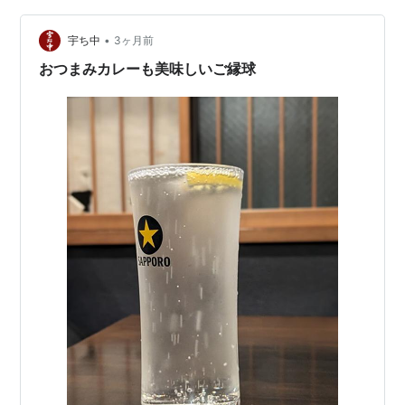
2ボールに。美味しくいただき、ごちそうさま。ご縁球を
•
出て、ヨークフーズでぶどう割り風ハイボールの売り場
宇ち中
3ヶ月前
を冷かしてから京成立石駅でおふたりと別れて、まっす
おつまみカレーも美味しいご縁球
ぐ帰宅したので…