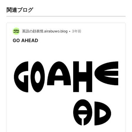
関連ブログ
•
英語の顔表情.airabuwo.blog
3年前
GO AHEAD