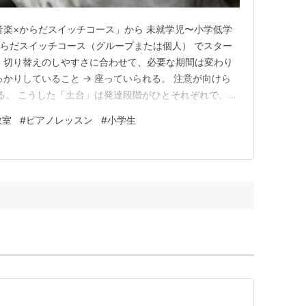
音楽×からだスイッチコース」から 未就学児〜小学低学
からだスイッチコース（グループまたは個人） でスター
・切り替えのしやすさに合わせて、必要な期間は変わり
かりしていること → 座っていられる。 注意が向けら
ける。 こうした「土台」は発達段階がひとそれぞれで、同
です。 遊び（レクリエーション）で、手の形・指先・
教室
#
ピアノレッスン
#
小学生
育てる 「できた！」を増やしながら、ピアノに向かう
基礎コースは「…